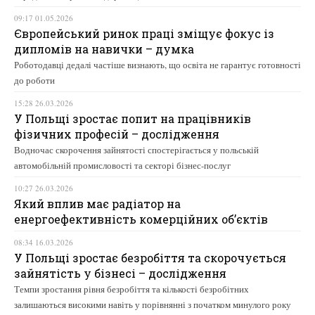
09:17 01.05.2026
Європейський ринок праці зміщує фокус із
дипломів на навички – думка
Роботодавці дедалі частіше визнають, що освіта не гарантує готовності
до роботи
15:28 26.03.2026
У Польщі зростає попит на працівників
фізичних професій – дослідження
Водночас скорочення зайнятості спостерігається у польській
автомобільній промисловості та секторі бізнес-послуг
10:27 26.03.2026
Який вплив має радіатор на
енергоефективність комерційних об’єктів
08:34 16.03.2026
У Польщі зростає безробіття та скорочується
зайнятість у бізнесі – дослідження
Темпи зростання рівня безробіття та кількості безробітних
залишаються високими навіть у порівнянні з початком минулого року