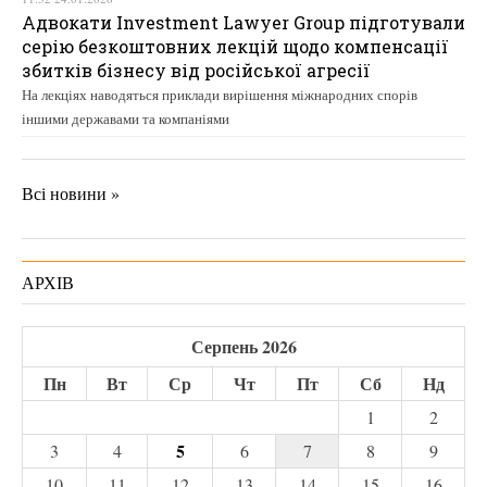
Адвокати Investment Lawyer Group підготували
серію безкоштовних лекцій щодо компенсації
збитків бізнесу від російської агресії
На лекціях наводяться приклади вирішення міжнародних спорів
іншими державами та компаніями
Всі новини »
АРХІВ
Серпень 2026
Пн
Вт
Ср
Чт
Пт
Сб
Нд
1
2
5
3
4
6
7
8
9
10
11
12
13
14
15
16