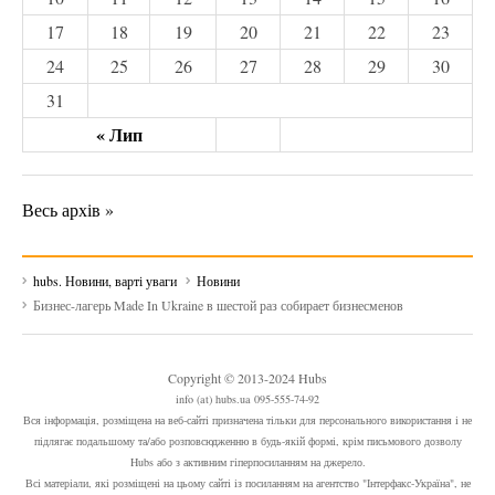
17
18
19
20
21
22
23
24
25
26
27
28
29
30
31
« Лип
Весь архів »
hubs. Новини, варті уваги
Новини
Бизнес-лагерь Made In Ukraine в шестой раз собирает бизнесменов
Copyright © 2013-2024 Hubs
info (at) hubs.ua 095-555-74-92
Вся інформація, розміщена на веб-сайті призначена тільки для персонального використання і не
підлягає подальшому та/або розповсюдженню в будь-якій формі, крім письмового дозволу
Hubs або з активним гіперпосиланням на джерело.
Всі матеріали, які розміщені на цьому сайті із посиланням на агентство "Інтерфакс-Україна", не