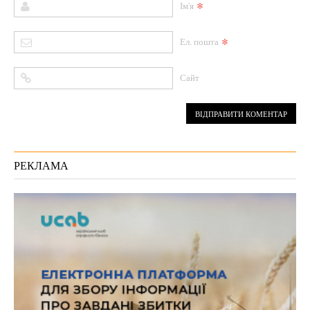
*
Ім'я
*
Ел. пошта
Сайт
РЕКЛАМА