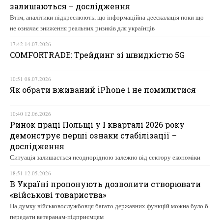
залишаються – дослідження
Втім, аналітики підкреслюють, що інформаційна деескалація поки що
не означає зниження реальних ризиків для українців
17:42 14.07.2026
COMFORTRADE: Трейдинг зі швидкістю 5G
10:51 08.07.2026
Як обрати вживаний iPhone і не помилитися
10:40 12.06.2026
Ринок праці Польщі у І кварталі 2026 року
демонструє перші ознаки стабілізації –
дослідження
Ситуація залишається неоднорідною залежно від сектору економіки
18:51 12.05.2026
В Україні пропонують дозволити створювати
«військові товариства»
На думку військовослужбовця багато державних функцій можна було б
передати ветеранам-підприємцям