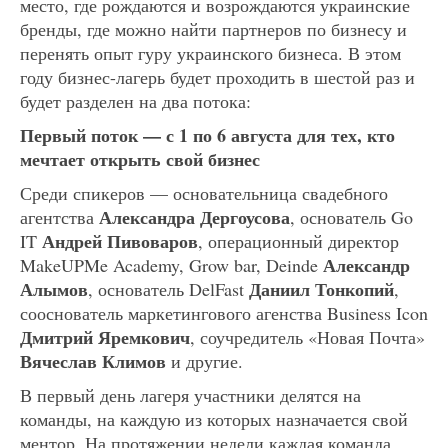
место, где рождаются и возрождаются украинские
бренды, где можно найти партнеров по бизнесу и
перенять опыт гуру украинского бизнеса. В этом
году бизнес-лагерь будет проходить в шестой раз и
будет разделен на два потока:
Первый поток — с 1 по 6 августа для тех, кто
мечтает открыть свой бизнес
Среди спикеров — основательница свадебного
Александра Дергоусова
агентства
, основатель Go
Андрей Пивоваров
IT
, операционный директор
Александр
MakeUPMe Academy, Grow bar, Deinde
Алымов
Даниил Тонкопий
, основатель DelFast
,
сооснователь маркетингового агенства Business Icon
Дмитрий Яремкович
, соучредитель «Новая Почта»
Вяче
с
лав Климов
и другие.
В первый день лагеря участники делятся на
команды, на каждую из которых назначается свой
ментор. На протяжении недели каждая команда