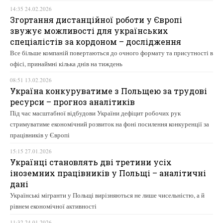
14:35 24.02.2026
Згортання дистанційної роботи у Європі
звужує можливості для українських
спеціалістів за кордоном – дослідження
Все більше компаній повертаються до очного формату та присутності в
офісі, принаймні кілька днів на тиждень
08:51 13.02.2026
Україна конкуруватиме з Польщею за трудові
ресурси – прогноз аналітиків
Під час масштабної відбудови України дефіцит робочих рук
стримуватиме економічний розвиток на фоні посилення конкуренції за
працівників у Європі
15:15 27.01.2026
Українці становлять дві третини усіх
іноземних працівників у Польщі – аналітичні
дані
Українські мігранти у Польщі вирізняються не лише чисельністю, а й
рівнем економічної активності
11:32 24.01.2026