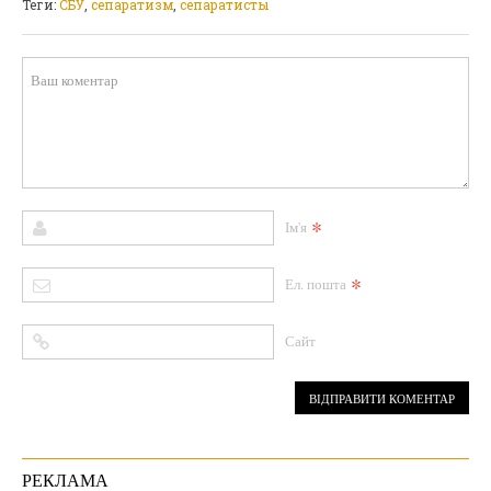
Теги:
СБУ
,
сепаратизм
,
сепаратисты
*
Ім'я
*
Ел. пошта
Сайт
РЕКЛАМА