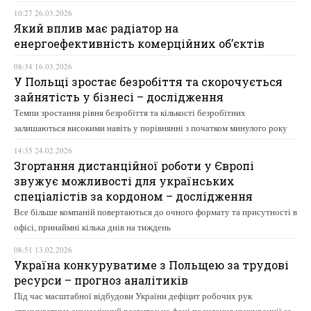
10:27 26.03.2026
Який вплив має радіатор на
енергоефективність комерційних об’єктів
08:34 16.03.2026
У Польщі зростає безробіття та скорочується
зайнятість у бізнесі – дослідження
Темпи зростання рівня безробіття та кількості безробітних
залишаються високими навіть у порівнянні з початком минулого року
14:35 24.02.2026
Згортання дистанційної роботи у Європі
звужує можливості для українських
спеціалістів за кордоном – дослідження
Все більше компаній повертаються до очного формату та присутності в
офісі, принаймні кілька днів на тиждень
08:51 13.02.2026
Україна конкуруватиме з Польщею за трудові
ресурси – прогноз аналітиків
Під час масштабної відбудови України дефіцит робочих рук