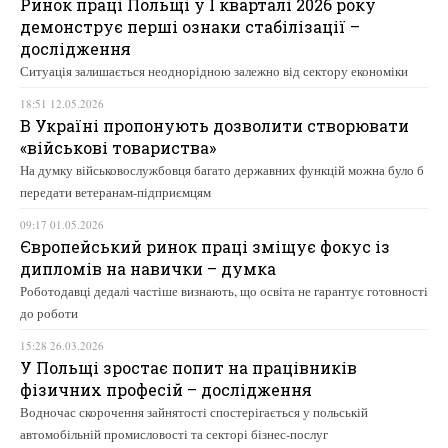
Ринок праці Польщі у І кварталі 2026 року
демонструє перші ознаки стабілізації –
дослідження
Ситуація залишається неоднорідною залежно від сектору економіки
18:51 12.05.2026
В Україні пропонують дозволити створювати
«військові товариства»
На думку військовослужбовця багато державних функцій можна було б
передати ветеранам-підприємцям
09:17 01.05.2026
Європейський ринок праці зміщує фокус із
дипломів на навички – думка
Роботодавці дедалі частіше визнають, що освіта не гарантує готовності
до роботи
15:28 26.03.2026
У Польщі зростає попит на працівників
фізичних професій – дослідження
Водночас скорочення зайнятості спостерігається у польській
автомобільній промисловості та секторі бізнес-послуг