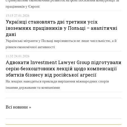
стримуватиме економічний розвиток на фоні посилення конкуренції за
працівників у Європі
15:15 27.01.2026
Українці становлять дві третини усіх
іноземних працівників у Польщі – аналітичні
дані
Українські мігранти у Польщі вирізняються не лише чисельністю, а й
рівнем економічної активності
11:32 24.01.2026
Адвокати Investment Lawyer Group підготували
серію безкоштовних лекцій щодо компенсації
збитків бізнесу від російської агресії
На лекціях наводяться приклади вирішення міжнародних спорів
іншими державами та компаніями
Всі новини »