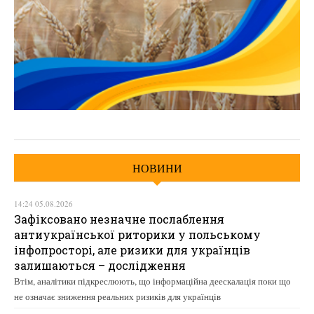
НОВИНИ
14:24 05.08.2026
Зафіксовано незначне послаблення
антиукраїнської риторики у польському
інфопросторі, але ризики для українців
залишаються – дослідження
Втім, аналітики підкреслюють, що інформаційна деескалація поки що
не означає зниження реальних ризиків для українців