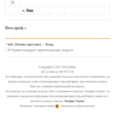
31
« Лип
Весь архів »
hubs. Новини, варті уваги
Влада
В Украине планируют запретить рекламу лекарств
Copyright © 2013-2024 Hubs
info (at) hubs.ua 095-555-74-92
Вся інформація, розміщена на веб-сайті призначена тільки для персонального використання і не
підлягає подальшому та/або розповсюдженню в будь-якій формі, крім письмового дозволу
Hubs або з активним гіперпосиланням на джерело.
Всі матеріали, які розміщені на цьому сайті із посиланням на агентство "Інтерфакс-Україна", не
підлягають подальшому відтворенню та/чи розповсюдженню в будь-якій формі, інакше як з
письмового дозволу агентства "
Інтерфакс-Україна
"
Материалы, отмеченные знаком
, выпусаются на правах рекламы.