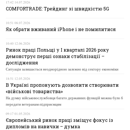
17:42 14.07.2026
COMFORTRADE: Трейдинг зі швидкістю 5G
10:51 08.07.2026
Як обрати вживаний iPhone і не помилитися
10:40 12.06.2026
Ринок праці Польщі у І кварталі 2026 року
демонструє перші ознаки стабілізації –
дослідження
Ситуація залишається неоднорідною залежно від сектору економіки
18:51 12.05.2026
В Україні пропонують дозволити створювати
«військові товариства»
На думку військовослужбовця багато державних функцій можна було б
передати ветеранам-підприємцям
09:17 01.05.2026
Європейський ринок праці зміщує фокус із
дипломів на навички – думка