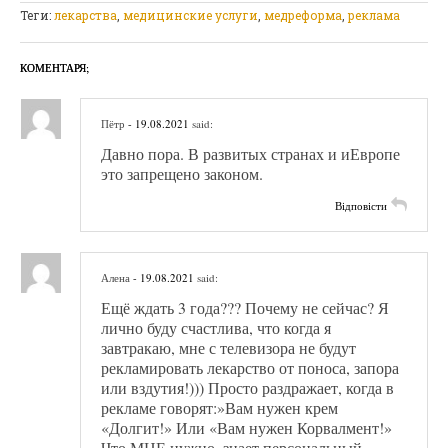
Теги:
лекарства
,
медицинские услуги
,
медреформа
,
реклама
КОМЕНТАРЯ;
Пётр
- 19.08.2021
said:
Давно пора. В развитых странах и иЕвропе
это запрещено законом.
Відповісти
Алена
- 19.08.2021
said:
Ещё ждать 3 года??? Почему не сейчас? Я
лично буду счастлива, что когда я
завтракаю, мне с телевизора не будут
рекламировать лекарство от поноса, запора
или вздутия!))) Просто раздражает, когда в
рекламе говорят:»Вам нужен крем
«Долгит!» Или «Вам нужен Корвалмент!»
Что МНЕ нужно, знает персональный