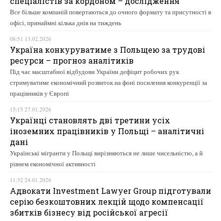
спеціалістів за кордоном – дослідження
Все більше компаній повертаються до очного формату та присутності в
офісі, принаймні кілька днів на тиждень
08:51 13.02.2026
Україна конкуруватиме з Польщею за трудові
ресурси – прогноз аналітиків
Під час масштабної відбудови України дефіцит робочих рук
стримуватиме економічний розвиток на фоні посилення конкуренції за
працівників у Європі
15:15 27.01.2026
Українці становлять дві третини усіх
іноземних працівників у Польщі – аналітичні
дані
Українські мігранти у Польщі вирізняються не лише чисельністю, а й
рівнем економічної активності
11:32 24.01.2026
Адвокати Investment Lawyer Group підготували
серію безкоштовних лекцій щодо компенсації
збитків бізнесу від російської агресії