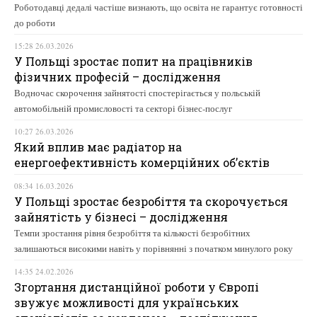
Роботодавці дедалі частіше визнають, що освіта не гарантує готовності
до роботи
15:28 26.03.2026
У Польщі зростає попит на працівників
фізичних професій – дослідження
Водночас скорочення зайнятості спостерігається у польській
автомобільній промисловості та секторі бізнес-послуг
10:27 26.03.2026
Який вплив має радіатор на
енергоефективність комерційних об’єктів
08:34 16.03.2026
У Польщі зростає безробіття та скорочується
зайнятість у бізнесі – дослідження
Темпи зростання рівня безробіття та кількості безробітних
залишаються високими навіть у порівнянні з початком минулого року
14:35 24.02.2026
Згортання дистанційної роботи у Європі
звужує можливості для українських