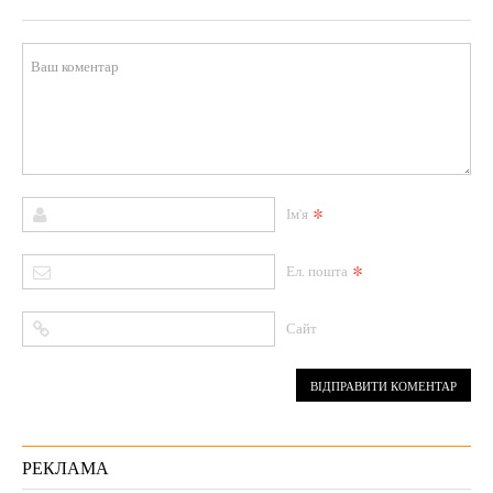
*
Ім'я
*
Ел. пошта
Сайт
РЕКЛАМА