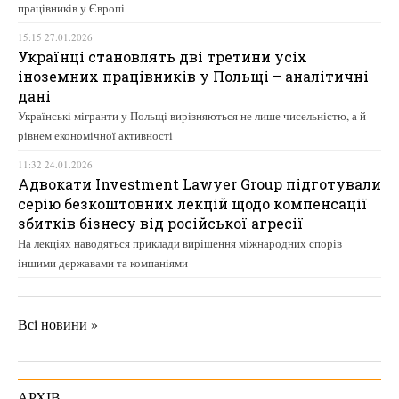
працівників у Європі
15:15 27.01.2026
Українці становлять дві третини усіх
іноземних працівників у Польщі – аналітичні
дані
Українські мігранти у Польщі вирізняються не лише чисельністю, а й
рівнем економічної активності
11:32 24.01.2026
Адвокати Investment Lawyer Group підготували
серію безкоштовних лекцій щодо компенсації
збитків бізнесу від російської агресії
На лекціях наводяться приклади вирішення міжнародних спорів
іншими державами та компаніями
Всі новини »
АРХІВ