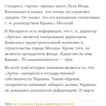
Сегодня в «Артек» пришел некто Лели Игорь
Васильевич и сказал, что теперь он управляет
лагерем. Он сказал, что его назначение согласовано
т. н. руководством Крыма с Москвой.
В Интернете есть информация, что т. н. директор
«Артека» является генеральным директором
Комплекса градостроительной политики и
строительства города Москвы. Кроме того, он
является президентом фонда «Единство во имя
Крыма». По национальности — грек.
Во всей этой истории знаковым является то, что
«Артек» находится в государственной
собственности Украины. Таким образом,
сепаратисты начинают забирать активы Украины,
не дожидаясь результатов референдума 16 марта.
Теги:
Артек
,
война
,
Крым
,
референдум
,
Россия