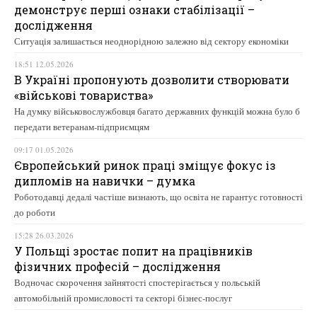
демонструє перші ознаки стабілізації –
дослідження
Ситуація залишається неоднорідною залежно від сектору економіки
18:51 12.05.2026
В Україні пропонують дозволити створювати
«військові товариства»
На думку військовослужбовця багато державних функцій можна було б
передати ветеранам-підприємцям
09:17 01.05.2026
Європейський ринок праці зміщує фокус із
дипломів на навички – думка
Роботодавці дедалі частіше визнають, що освіта не гарантує готовності
до роботи
15:28 26.03.2026
У Польщі зростає попит на працівників
фізичних професій – дослідження
Водночас скорочення зайнятості спостерігається у польській
автомобільній промисловості та секторі бізнес-послуг