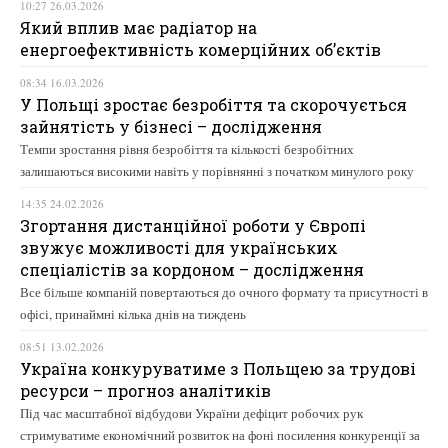
10:27 26.03.2026
Який вплив має радіатор на
енергоефективність комерційних об’єктів
08:34 16.03.2026
У Польщі зростає безробіття та скорочується
зайнятість у бізнесі – дослідження
Темпи зростання рівня безробіття та кількості безробітних
залишаються високими навіть у порівнянні з початком минулого року
14:35 24.02.2026
Згортання дистанційної роботи у Європі
звужує можливості для українських
спеціалістів за кордоном – дослідження
Все більше компаній повертаються до очного формату та присутності в
офісі, принаймні кілька днів на тиждень
08:51 13.02.2026
Україна конкуруватиме з Польщею за трудові
ресурси – прогноз аналітиків
Під час масштабної відбудови України дефіцит робочих рук
стримуватиме економічний розвиток на фоні посилення конкуренції за