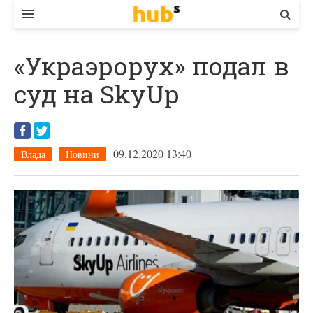
ВЛАДА
«Украэрорух» подал в
ЕКОНОМІКА
суд на SkyUp
БІЗНЕС
СТАРТЕР
09.12.2020 13:40
Влада
Новини
КОНТАКТИ