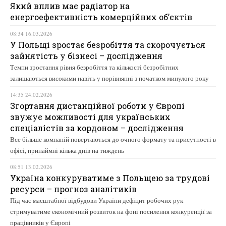
Який вплив має радіатор на
енергоефективність комерційних об’єктів
08:34 16.03.2026
У Польщі зростає безробіття та скорочується
зайнятість у бізнесі – дослідження
Темпи зростання рівня безробіття та кількості безробітних
залишаються високими навіть у порівнянні з початком минулого року
14:35 24.02.2026
Згортання дистанційної роботи у Європі
звужує можливості для українських
спеціалістів за кордоном – дослідження
Все більше компаній повертаються до очного формату та присутності в
офісі, принаймні кілька днів на тиждень
08:51 13.02.2026
Україна конкуруватиме з Польщею за трудові
ресурси – прогноз аналітиків
Під час масштабної відбудови України дефіцит робочих рук
стримуватиме економічний розвиток на фоні посилення конкуренції за
працівників у Європі