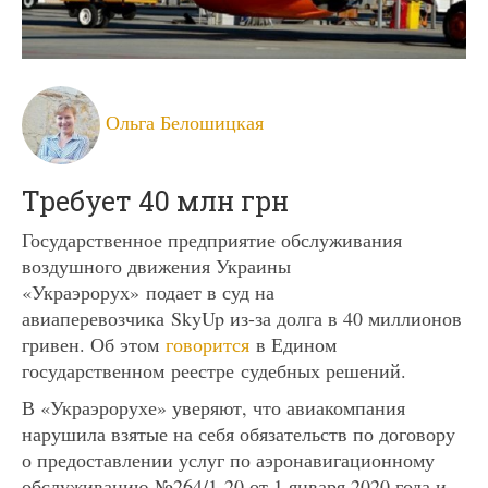
Ольга Белошицкая
Требует 40 млн грн
Государственное предприятие обслуживания
воздушного движения Украины
«Украэрорух» подает в суд на
авиаперевозчика SkyUp из-за долга в 40 миллионов
гривен. Об этом
говорится
в Едином
государственном реестре судебных решений.
В «Украэрорухе» уверяют, что авиакомпания
нарушила взятые на себя обязательств по договору
о предоставлении услуг по аэронавигационному
обслуживанию №264/1-20 от 1 января 2020 года и