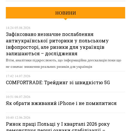
НОВИНИ
14:24 05.08.2026
Зафіксовано незначне послаблення
антиукраїнської риторики у польському
інфопросторі, але ризики для українців
залишаються – дослідження
Втім, аналітики підкреслюють, що інформаційна деескалація поки що
не означає зниження реальних ризиків для українців
17:42 14.07.2026
COMFORTRADE: Трейдинг зі швидкістю 5G
10:51 08.07.2026
Як обрати вживаний iPhone і не помилитися
10:40 12.06.2026
Ринок праці Польщі у І кварталі 2026 року
демонструє перші ознаки стабілізації –