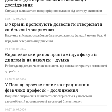
дослідження
Ситуація залишається неоднорідною залежно від сектору економіки
18:51 12.05.2026
В Україні пропонують дозволити створювати
«військові товариства»
На думку військовослужбовця багато державних функцій можна було б
передати ветеранам-підприємцям
09:17 01.05.2026
Європейський ринок праці зміщує фокус із
дипломів на навички – думка
Роботодавці дедалі частіше визнають, що освіта не гарантує готовності
до роботи
15:28 26.03.2026
У Польщі зростає попит на працівників
фізичних професій – дослідження
Водночас скорочення зайнятості спостерігається у польській
автомобільній промисловості та секторі бізнес-послуг
10:27 26.03.2026