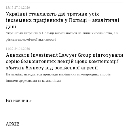
15:15 27.01.2026
Українці становлять дві третини усіх
іноземних працівників у Польщі – аналітичні
дані
Українські мігранти у Польщі вирізняються не лише чисельністю, а й
рівнем економічної активності
11:32 24.01.2026
Адвокати Investment Lawyer Group підготували
серію безкоштовних лекцій щодо компенсації
збитків бізнесу від російської агресії
На лекціях наводяться приклади вирішення міжнародних спорів
іншими державами та компаніями
Всі новини »
АРХІВ