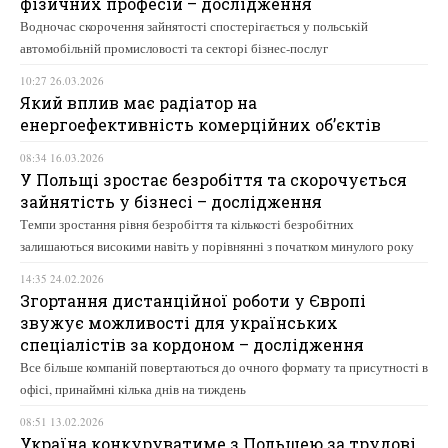
фізичних професій – дослідження
Водночас скорочення зайнятості спостерігається у польській
автомобільній промисловості та секторі бізнес-послуг
10:27 26.03.2026
Який вплив має радіатор на
енергоефективність комерційних об’єктів
08:34 16.03.2026
У Польщі зростає безробіття та скорочується
зайнятість у бізнесі – дослідження
Темпи зростання рівня безробіття та кількості безробітних
залишаються високими навіть у порівнянні з початком минулого року
14:35 24.02.2026
Згортання дистанційної роботи у Європі
звужує можливості для українських
спеціалістів за кордоном – дослідження
Все більше компаній повертаються до очного формату та присутності в
офісі, принаймні кілька днів на тиждень
08:51 13.02.2026
Україна конкуруватиме з Польщею за трудові