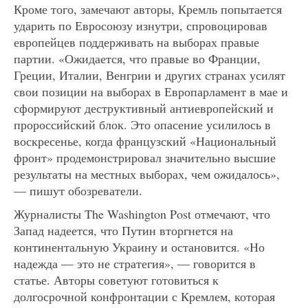
Кроме того, замечают авторы, Кремль попытается
ударить по Евросоюзу изнутри, спровоцировав
европейцев поддерживать на выборах правые
партии. «Ожидается, что правые во Франции,
Греции, Италии, Венгрии и других странах усилят
свои позиции на выборах в Европарламент в мае и
сформируют деструктивный антиевропейский и
пророссийский блок. Это опасение усилилось в
воскресенье, когда французский «Национальный
фронт» продемонстрировал значительно высшие
результаты на местных выборах, чем ожидалось»,
— пишут обозреватели.
Журналисты The Washington Post отмечают, что
Запад надеется, что Путин вторгнется на
континентальную Украину и остановится. «Но
надежда — это не стратегия», — говорится в
статье. Авторы советуют готовиться к
долгосрочной конфронтации с Кремлем, которая