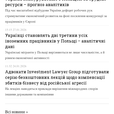
ресурси – прогноз аналітиків
Під час масштабної відбудови України дефіцит робочих рук
стримуватиме економічний розвиток на фоні посилення конкуренції за
працівників у Європі
15:15 27.01.2026
Українці становлять дві третини усіх
іноземних працівників у Польщі – аналітичні
дані
Українські мігранти у Польщі вирізняються не лише чисельністю, а й
рівнем економічної активності
11:32 24.01.2026
Адвокати Investment Lawyer Group підготували
серію безкоштовних лекцій щодо компенсації
збитків бізнесу від російської агресії
На лекціях наводяться приклади вирішення міжнародних спорів
іншими державами та компаніями
Всі новини »