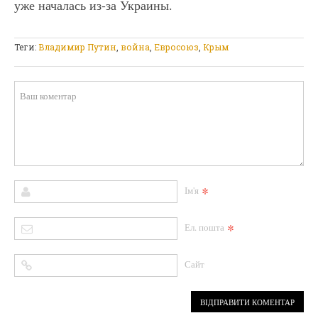
уже началась из-за Украины.
Теги:
Владимир Путин
,
война
,
Евросоюз
,
Крым
*
Ім'я
*
Ел. пошта
Сайт