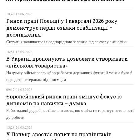
10:40 12.06.2026
Ринок праці Польщі у І кварталі 2026 року
демонструє перші ознаки стабілізації –
дослідження
Ситуація залишається неоднорідною залежно від сектору економіки
18:51 12.05.2026
В Україні пропонують дозволити створювати
«військові товариства»
На думку військовослужбовця багато державних функцій можна було б
передати ветеранам-підприємцям
09:17 01.05.2026
Європейський ринок праці зміщує фокус із
дипломів на навички – думка
Роботодавці дедалі частіше визнають, що освіта не гарантує готовності
до роботи
15:28 26.03.2026
У Польщі зростає попит на працівників