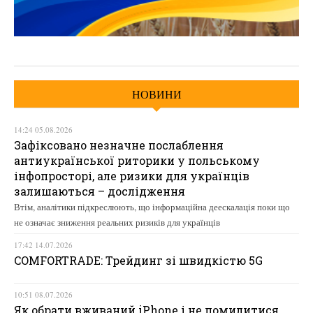
НОВИНИ
14:24 05.08.2026
Зафіксовано незначне послаблення
антиукраїнської риторики у польському
інфопросторі, але ризики для українців
залишаються – дослідження
Втім, аналітики підкреслюють, що інформаційна деескалація поки що
не означає зниження реальних ризиків для українців
17:42 14.07.2026
COMFORTRADE: Трейдинг зі швидкістю 5G
10:51 08.07.2026
Як обрати вживаний iPhone і не помилитися