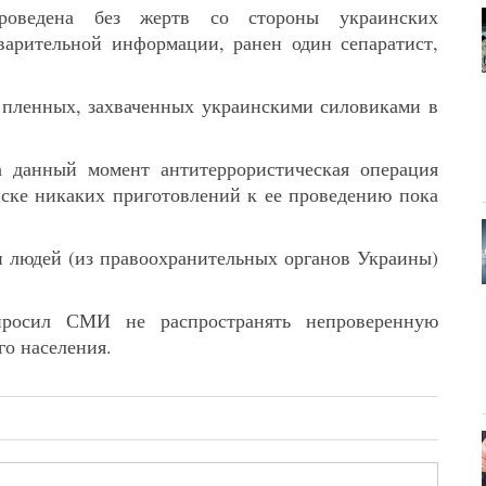
роведена без жертв со стороны украинских
варительной информации, ранен один сепаратист,
 пленных, захваченных украинскими силовиками в
а данный момент антитеррористическая операция
нске никаких приготовлений к ее проведению пока
и людей (из правоохранительных органов Украины)
росил СМИ не распространять непроверенную
го населения.