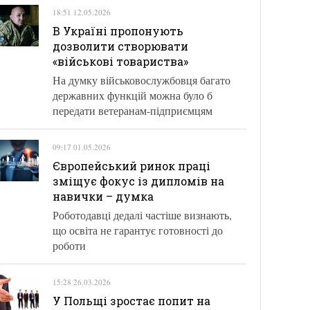
18:51 12.05.2026
В Україні пропонують
дозволити створювати
«військові товариства»
На думку військовослужбовця багато
державних функцій можна було б
передати ветеранам-підприємцям
09:17 01.05.2026
Європейський ринок праці
зміщує фокус із дипломів на
навички – думка
Роботодавці дедалі частіше визнають,
що освіта не гарантує готовності до
роботи
15:28 26.03.2026
У Польщі зростає попит на