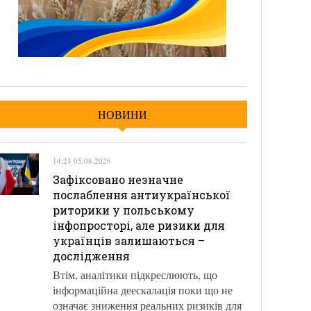
НОВИНИ
14:24 05.08.2026
Зафіксовано незначне
послаблення антиукраїнської
риторики у польському
інфопросторі, але ризики для
українців залишаються –
дослідження
Втім, аналітики підкреслюють, що
інформаційна деескалація поки що не
означає зниження реальних ризиків для