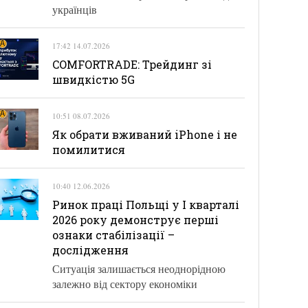
українців
17:42 14.07.2026
COMFORTRADE: Трейдинг зі
швидкістю 5G
10:51 08.07.2026
Як обрати вживаний iPhone і не
помилитися
10:40 12.06.2026
Ринок праці Польщі у І кварталі
2026 року демонструє перші
ознаки стабілізації –
дослідження
Ситуація залишається неоднорідною
залежно від сектору економіки