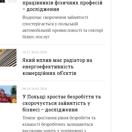
працівників фізичних професій
– дослідження
Водночас скорочення зайнятості
спостерігається у польській
автомобільній промисловості та секторі
бізнес-послуг
10:27 26.03.2026
Який вплив має радіатор на
енергоефективність
комерційних об’єктів
08:34 16.03.2026
У Польщі зростає безробіття та
скорочується зайнятість у
бізнесі – дослідження
Темпи зростання рівня безробіття та
кількості безробітних залишаються
високими навіть у порівнянні з