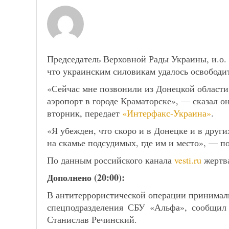
Председатель Верховной Рады Украины, и.о. 
что украинским силовикам удалось освободит
«Сейчас мне позвонили из Донецкой области
аэропорт в городе Краматорске», — сказал он
вторник, передает
«Интерфакс-Украина»
.
«Я убежден, что скоро и в Донецке и в других
на скамье подсудимых, где им и место», — п
По данным российского канала
vesti.ru
жертва
Дополнено (20:00):
В антитеррористической операции принимал
спецподразделения СБУ «Альфа», сообщил
Станислав Речинский.