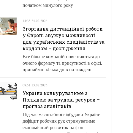
початком минулого року
14:35 24.02.2026
Згортання дистанційної роботи
у Європі звужує можливості
для українських спеціалістів за
кордоном – дослідження
Все більше компаній повертаються до
очного формату та присутності в офісі,
принаймні кілька днів на тиждень
08:51 13.02.2026
Україна конкуруватиме з
Польщею за трудові ресурси –
прогноз аналітиків
Під час масштабної відбудови України
дефіцит робочих рук стримуватиме
економічний розвиток на фоні