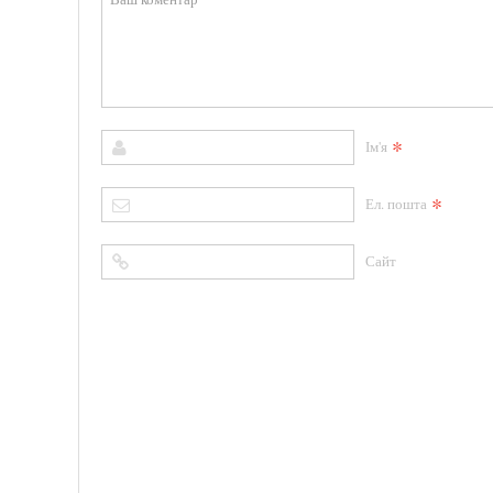
*
Ім'я
*
Ел. пошта
Сайт