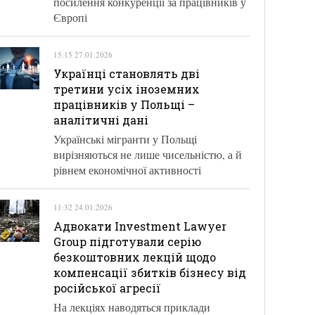
посилення конкуренції за працівників у
Європі
15:15 27.01.2026
Українці становлять дві
третини усіх іноземних
працівників у Польщі –
аналітичні дані
Українські мігранти у Польщі
вирізняються не лише чисельністю, а й
рівнем економічної активності
11:32 24.01.2026
Адвокати Investment Lawyer
Group підготували серію
безкоштовних лекцій щодо
компенсації збитків бізнесу від
російської агресії
На лекціях наводяться приклади