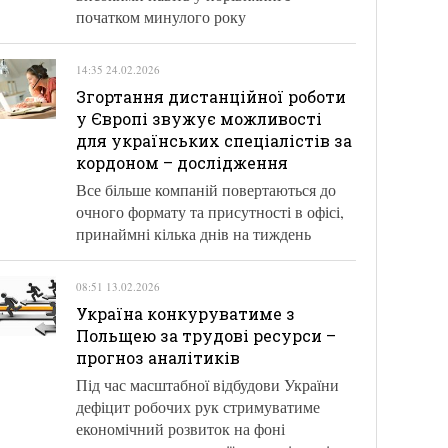
початком минулого року
14:35 24.02.2026
Згортання дистанційної роботи
у Європі звужує можливості
для українських спеціалістів за
кордоном – дослідження
Все більше компаній повертаються до
очного формату та присутності в офісі,
принаймні кілька днів на тиждень
08:51 13.02.2026
Україна конкуруватиме з
Польщею за трудові ресурси –
прогноз аналітиків
Під час масштабної відбудови України
дефіцит робочих рук стримуватиме
економічний розвиток на фоні