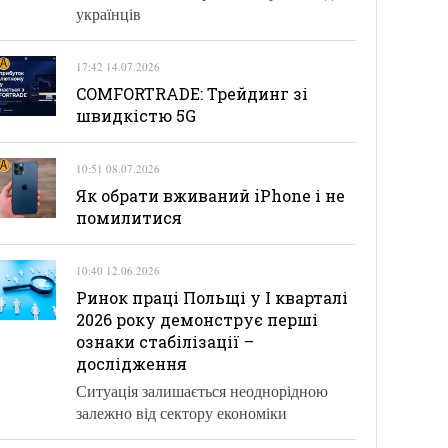
українців
17:42 14.07.2026
COMFORTRADE: Трейдинг зі
швидкістю 5G
10:51 08.07.2026
Як обрати вживаний iPhone і не
помилитися
10:40 12.06.2026
Ринок праці Польщі у І кварталі
2026 року демонструє перші
ознаки стабілізації –
дослідження
Ситуація залишається неоднорідною
залежно від сектору економіки