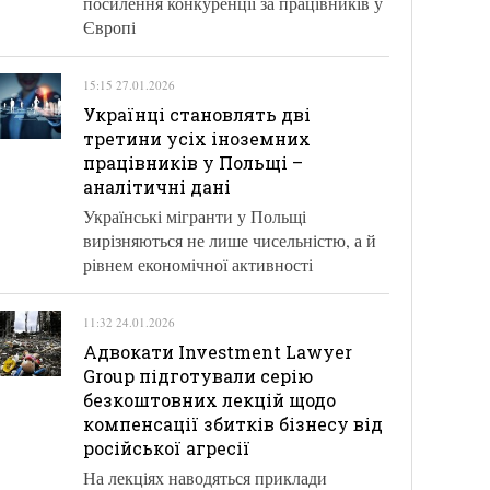
посилення конкуренції за працівників у
Європі
15:15 27.01.2026
Українці становлять дві
третини усіх іноземних
працівників у Польщі –
аналітичні дані
Українські мігранти у Польщі
вирізняються не лише чисельністю, а й
рівнем економічної активності
11:32 24.01.2026
Адвокати Investment Lawyer
Group підготували серію
безкоштовних лекцій щодо
компенсації збитків бізнесу від
російської агресії
На лекціях наводяться приклади