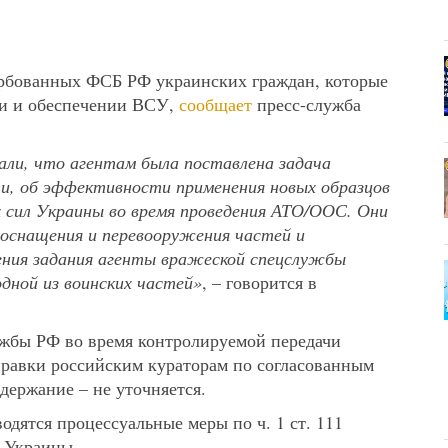
ербованных ФСБ РФ украинских граждан, которые
ти и обеспечении ВСУ,
сообщает
пресс-служба
ли, что агентам была поставлена задача
и, об эффективности применения новых образцов
 сил Украины во время проведения АТО/ООС. Они
оснащения и перевооружения частей и
нения задания агенты вражеской спецслужбы
одной из воинских частей»
, – говорится в
ужбы РФ во время контролируемой передачи
правки российским кураторам по согласованным
держание – не уточняется.
дятся процессуальные меры по ч. 1 ст. 111
а Украины.