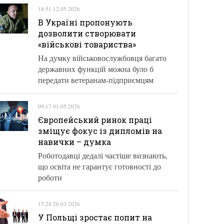
18:51 12.05.2026
В Україні пропонують
дозволити створювати
«військові товариства»
На думку військовослужбовця багато
державних функцій можна було б
передати ветеранам-підприємцям
09:17 01.05.2026
Європейський ринок праці
зміщує фокус із дипломів на
навички – думка
Роботодавці дедалі частіше визнають,
що освіта не гарантує готовності до
роботи
15:28 26.03.2026
У Польщі зростає попит на