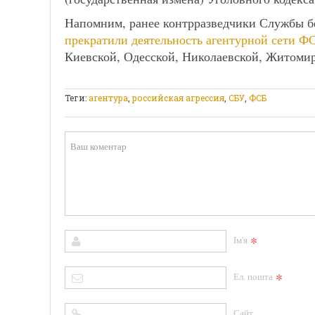
Напомним, ранее контрразведчики Службы 
прекратили деятельность агентурной сети Ф
Киевской, Одесской, Николаевской, Житомир
Теги:
агентура
,
российская агрессия
,
СБУ
,
ФСБ
*
Ім'я
*
Ел. пошта
Сайт