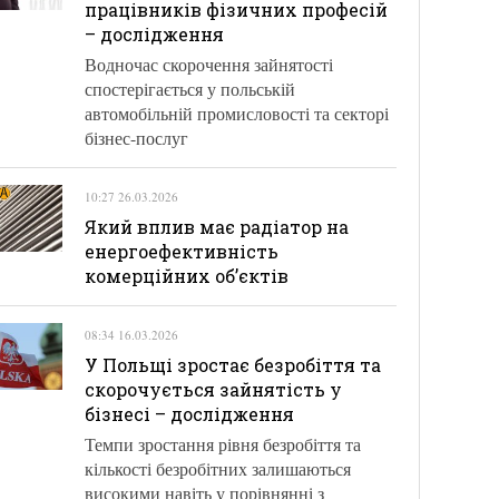
працівників фізичних професій
– дослідження
Водночас скорочення зайнятості
спостерігається у польській
автомобільній промисловості та секторі
бізнес-послуг
10:27 26.03.2026
Який вплив має радіатор на
енергоефективність
комерційних об’єктів
08:34 16.03.2026
У Польщі зростає безробіття та
скорочується зайнятість у
бізнесі – дослідження
Темпи зростання рівня безробіття та
кількості безробітних залишаються
високими навіть у порівнянні з