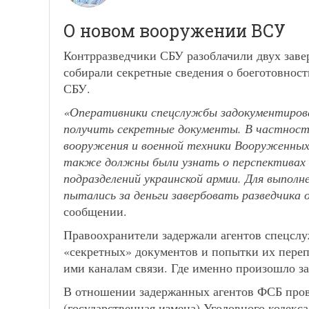
О новом вооружении ВСУ
Контрразведчики СБУ разоблачили двух зав
собирали секретные сведения о боеготовнос
СБУ.
«Оперативники спецслужбы задокументирова
получить секретные документы. В частност
вооружения и военной техники Вооруженных
также должны были узнать о перспективах 
подразделений украинской армии. Для выпол
пытались за деньги завербовать разведчика 
сообщении.
Правоохранители задержали агентов спецсл
«секретных» документов и попытки их пере
ими каналам связи. Где именно произошло за
В отношении задержанных агентов ФСБ прово
(государственная измена) Уголовного кодекс