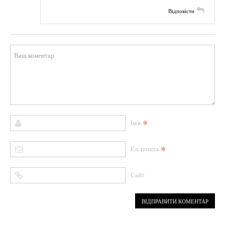
Відповісти
*
Ім'я
*
Ел. пошта
Сайт