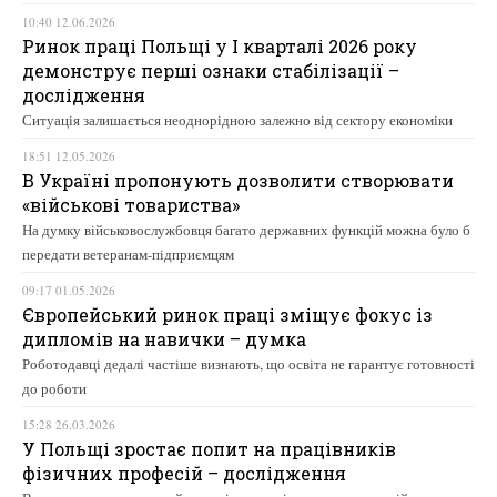
10:40 12.06.2026
Ринок праці Польщі у І кварталі 2026 року
демонструє перші ознаки стабілізації –
дослідження
Ситуація залишається неоднорідною залежно від сектору економіки
18:51 12.05.2026
В Україні пропонують дозволити створювати
«військові товариства»
На думку військовослужбовця багато державних функцій можна було б
передати ветеранам-підприємцям
09:17 01.05.2026
Європейський ринок праці зміщує фокус із
дипломів на навички – думка
Роботодавці дедалі частіше визнають, що освіта не гарантує готовності
до роботи
15:28 26.03.2026
У Польщі зростає попит на працівників
фізичних професій – дослідження