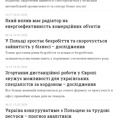
Водночас скорочення зайнятості спостерігається у польській
автомобільній промисловості та секторі бізнес-послуг
10:27 26.03.2026
Який вплив має радіатор на
енергоефективність комерційних об’єктів
08:34 16.03.2026
У Польщі зростає безробіття та скорочується
зайнятість у бізнесі – дослідження
Темпи зростання рівня безробіття та кількості безробітних
залишаються високими навіть у порівнянні з початком минулого року
14:35 24.02.2026
Згортання дистанційної роботи у Європі
звужує можливості для українських
спеціалістів за кордоном – дослідження
Все більше компаній повертаються до очного формату та присутності в
офісі, принаймні кілька днів на тиждень
08:51 13.02.2026
Україна конкуруватиме з Польщею за трудові
ресурси – прогноз аналітиків