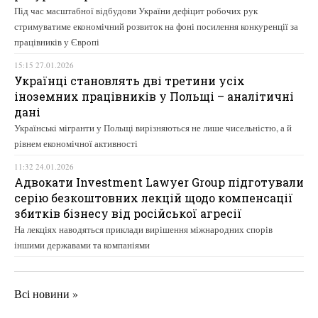
Під час масштабної відбудови України дефіцит робочих рук
стримуватиме економічний розвиток на фоні посилення конкуренції за
працівників у Європі
15:15 27.01.2026
Українці становлять дві третини усіх
іноземних працівників у Польщі – аналітичні
дані
Українські мігранти у Польщі вирізняються не лише чисельністю, а й
рівнем економічної активності
11:32 24.01.2026
Адвокати Investment Lawyer Group підготували
серію безкоштовних лекцій щодо компенсації
збитків бізнесу від російської агресії
На лекціях наводяться приклади вирішення міжнародних спорів
іншими державами та компаніями
Всі новини »