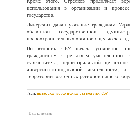
Кроме этого, Стрелков продолжает ве
использования в организации и провед
государства.
Диверсант давал указание гражданам Укра
областной государственной админис
правоохранительных органов с целью завлад
Во вторник СБУ начала уголовное про
гражданином Стрелковым умышленного 
суверенитета, территориальной целостно
диверсионно-подрывной деятельности, а
территории восточных регионов нашего госу
Теги:
диверсии
,
российский разведчик
,
СБУ