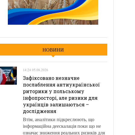
НОВИНИ
14:24 05.08.2026
Зафіксовано незначне
послаблення антиукраїнської
риторики у польському
інфопросторі, але ризики для
українців залишаються –
дослідження
Втім, аналітики підкреслюють, що
інформаційна деескалація поки що не
означає зниження реальних ризиків для