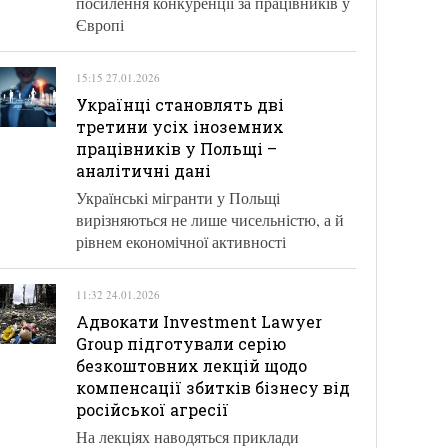
посилення конкуренції за працівників у
Європі
15:15 27.01.2026
Українці становлять дві
третини усіх іноземних
працівників у Польщі –
аналітичні дані
Українські мігранти у Польщі
вирізняються не лише чисельністю, а й
рівнем економічної активності
11:32 24.01.2026
Адвокати Investment Lawyer
Group підготували серію
безкоштовних лекцій щодо
компенсації збитків бізнесу від
російської агресії
На лекціях наводяться приклади