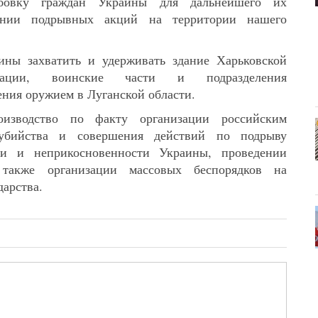
рбовку граждан Украины для дальнейшего их
ении подрывных акций на территории нашего
ины захватить и удерживать здание Харьковской
трации, воинские части и подразделения
ения оружием в Луганской области.
изводство по факту организации российским
убийства и совершения действий по подрыву
сти и неприкосновенности Украины, проведении
 также организации массовых беспорядков на
дарства.