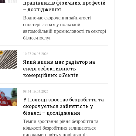
працівників фізичних професій
– дослідження
Водночас скорочення зайнятості
спостерігається у польській
автомобільній промисловості та секторі
бізнес-послуг
10:27 26.03.2026
Який вплив має радіатор на
енергоефективність
комерційних об’єктів
08:34 16.03.2026
У Польщі зростає безробіття та
скорочується зайнятість у
бізнесі – дослідження
Темпи зростання рівня безробіття та
кількості безробітних залишаються
високими навіть у порівнянні з