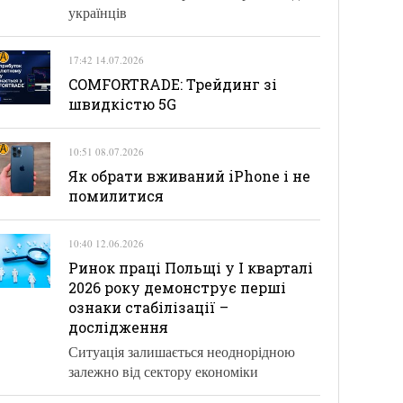
українців
17:42 14.07.2026
COMFORTRADE: Трейдинг зі
швидкістю 5G
10:51 08.07.2026
Як обрати вживаний iPhone і не
помилитися
10:40 12.06.2026
Ринок праці Польщі у І кварталі
2026 року демонструє перші
ознаки стабілізації –
дослідження
Ситуація залишається неоднорідною
залежно від сектору економіки