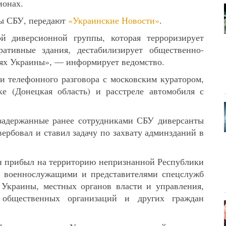
ионах.
бы СБУ, передают
«Украинские Новости»
.
ой диверсионной группы, которая терроризирует
ративные здания, дестабилизирует общественно-
ях Украины», — информирует ведомство.
и телефонного разговора с московским куратором,
ке (Донецкая область) и расстреле автомобиля с
 задержанные ранее сотрудниками СБУ диверсанты
вербовал и ставил задачу по захвату админзданий в
 он прибыл на территорию непризнанной Республики
и военнослужащими и представителями спецслужб
Украины, местных органов власти и управления,
 общественных организаций и других граждан