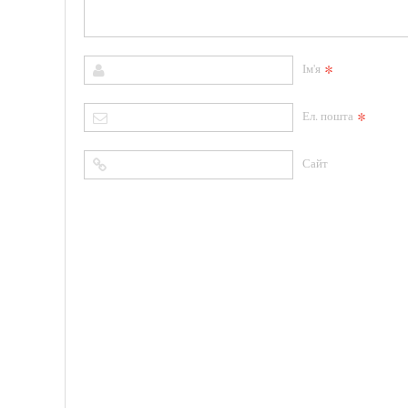
*
Ім'я
*
Ел. пошта
Сайт