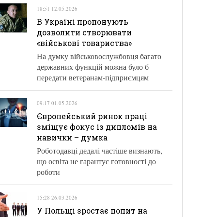
18:51 12.05.2026
В Україні пропонують
дозволити створювати
«військові товариства»
На думку військовослужбовця багато
державних функцій можна було б
передати ветеранам-підприємцям
09:17 01.05.2026
Європейський ринок праці
зміщує фокус із дипломів на
навички – думка
Роботодавці дедалі частіше визнають,
що освіта не гарантує готовності до
роботи
15:28 26.03.2026
У Польщі зростає попит на