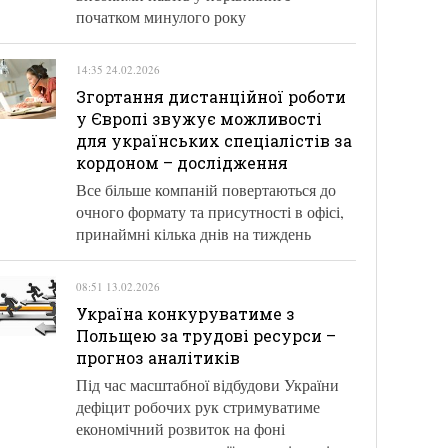
початком минулого року
14:35 24.02.2026
Згортання дистанційної роботи
у Європі звужує можливості
для українських спеціалістів за
кордоном – дослідження
Все більше компаній повертаються до
очного формату та присутності в офісі,
принаймні кілька днів на тиждень
08:51 13.02.2026
Україна конкуруватиме з
Польщею за трудові ресурси –
прогноз аналітиків
Під час масштабної відбудови України
дефіцит робочих рук стримуватиме
економічний розвиток на фоні