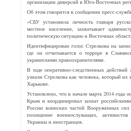
организации диверсий в Юго-Восточных рег
Об этом говорится в сообщении пресс-служ
«СБУ установила личность главаря русск
местное население, захватывает админист
политическую ситуацию в Восточных област
Идентифицирован голос Стрелкова на запис
где он отчитывается о терроре в Славянс
украинскими правоохранителями.
В ходе оперативно-следственных действий
узнали Стрелкова как человека, который их 
Харькове.
Установлено, что в начале марта 2014 года
Крым и координировал захват российским
России воинских частей Вооруженных сил 
похищение военнослужащих, активистов
Украины и иностранцев.