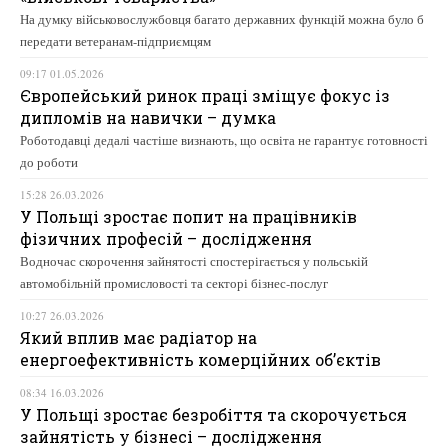
На думку військовослужбовця багато державних функцій можна було б
передати ветеранам-підприємцям
09:17 01.05.2026
Європейський ринок праці зміщує фокус із
дипломів на навички – думка
Роботодавці дедалі частіше визнають, що освіта не гарантує готовності
до роботи
15:28 26.03.2026
У Польщі зростає попит на працівників
фізичних професій – дослідження
Водночас скорочення зайнятості спостерігається у польській
автомобільній промисловості та секторі бізнес-послуг
10:27 26.03.2026
Який вплив має радіатор на
енергоефективність комерційних об’єктів
08:34 16.03.2026
У Польщі зростає безробіття та скорочується
зайнятість у бізнесі – дослідження