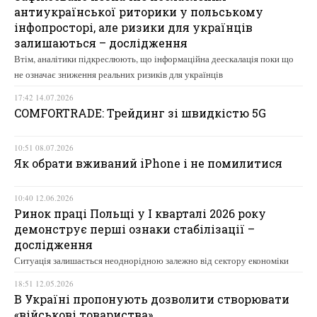
антиукраїнської риторики у польському
інфопросторі, але ризики для українців
залишаються – дослідження
Втім, аналітики підкреслюють, що інформаційна деескалація поки що
не означає зниження реальних ризиків для українців
17:42 14.07.2026
COMFORTRADE: Трейдинг зі швидкістю 5G
10:51 08.07.2026
Як обрати вживаний iPhone і не помилитися
10:40 12.06.2026
Ринок праці Польщі у І кварталі 2026 року
демонструє перші ознаки стабілізації –
дослідження
Ситуація залишається неоднорідною залежно від сектору економіки
18:51 12.05.2026
В Україні пропонують дозволити створювати
«військові товариства»