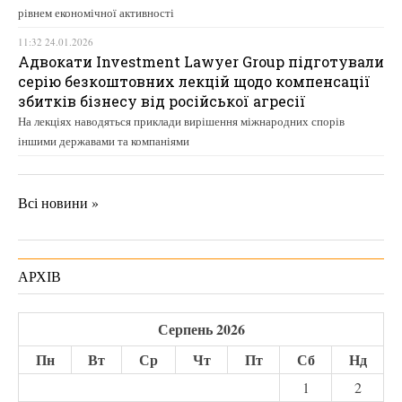
рівнем економічної активності
11:32 24.01.2026
Адвокати Investment Lawyer Group підготували
серію безкоштовних лекцій щодо компенсації
збитків бізнесу від російської агресії
На лекціях наводяться приклади вирішення міжнародних спорів
іншими державами та компаніями
Всі новини »
АРХІВ
Серпень 2026
Пн
Вт
Ср
Чт
Пт
Сб
Нд
1
2