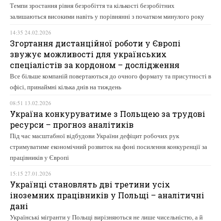
Темпи зростання рівня безробіття та кількості безробітних
залишаються високими навіть у порівнянні з початком минулого року
14:35 24.02.2026
Згортання дистанційної роботи у Європі
звужує можливості для українських
спеціалістів за кордоном – дослідження
Все більше компаній повертаються до очного формату та присутності в
офісі, принаймні кілька днів на тиждень
08:51 13.02.2026
Україна конкуруватиме з Польщею за трудові
ресурси – прогноз аналітиків
Під час масштабної відбудови України дефіцит робочих рук
стримуватиме економічний розвиток на фоні посилення конкуренції за
працівників у Європі
15:15 27.01.2026
Українці становлять дві третини усіх
іноземних працівників у Польщі – аналітичні
дані
Українські мігранти у Польщі вирізняються не лише чисельністю, а й