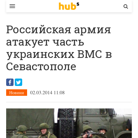
ВЛАДА
Российская армия
ЕКОНОМІКА
атакует часть
БІЗНЕС
украинских ВМС в
СТАРТЕР
Севастополе
КОНТАКТИ
02.03.2014 11:08
Новини