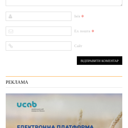
*
Ім'я
*
Ел. пошта
Сайт
РЕКЛАМА