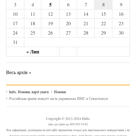
5
3
4
6
7
8
9
10
11
12
13
14
15
16
17
18
19
20
21
22
23
24
25
26
27
28
29
30
31
« Лип
Весь архів »
hubs. Новини, варті уваги
Новини
Российская армия атакует часть украинских ВМС в Севастополе
Copyright © 2013-2024 Hubs
info (at) hubs.ua 095-555-74-92
Вся інформація, розміщена на веб-сайті призначена тільки для персонального використання і не
підлягає подальшому та/або розповсюдженню в будь-якій формі, крім письмового дозволу