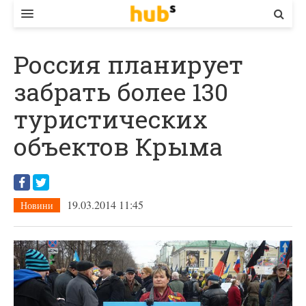
ВЛАДА
Россия планирует
ЕКОНОМІКА
забрать более 130
БІЗНЕС
туристических
СТАРТЕР
объектов Крыма
КОНТАКТИ
19.03.2014 11:45
Новини