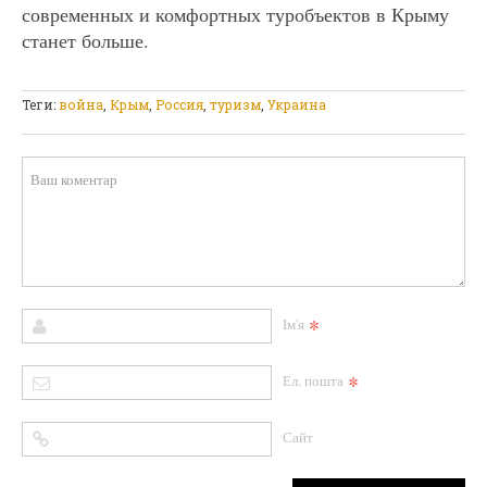
современных и комфортных туробъектов в Крыму
станет больше.
Теги:
война
,
Крым
,
Россия
,
туризм
,
Украина
*
Ім'я
*
Ел. пошта
Сайт