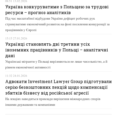
08:51 13.02.2026
Україна конкуруватиме з Польщею за трудові
ресурси – прогноз аналітиків
Під час масштабної відбудови України дефіцит робочих рук
стримуватиме економічний розвиток на фоні посилення конкуренції за
працівників у Європі
15:15 27.01.2026
Українці становлять дві третини усіх
іноземних працівників у Польщі – аналітичні
дані
Українські мігранти у Польщі вирізняються не лише чисельністю, а й
рівнем економічної активності
11:32 24.01.2026
Адвокати Investment Lawyer Group підготували
серію безкоштовних лекцій щодо компенсації
збитків бізнесу від російської агресії
На лекціях наводяться приклади вирішення міжнародних спорів
іншими державами та компаніями