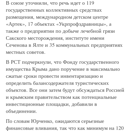
В союзе уточнили, что речь идет о 119
государственных коллективных средствах
размещения, международном детском центре
«Артек», 17 объектах «Укрпрофздравницы», а
также о предприятии по добыче лечебной грязи
Сакского месторождения, институте имени
Сеченова в Ялте и 35 коммунальных предприятиях
местных советов.
В РСТ подчеркнули, что Фонду государственного
имущества Крыма дано поручение в максимально
сжатые сроки провести инвентаризацию и
определить балансодержателя туристических
объектов. Все они затем будут обсуждаться Россией
и крымским правительством как потенциальные
инвестиционные площадки, добавили в
объединении.
По словам Юрченко, ожидаются серьезные
финансовые вливания, так что как минимум на 120