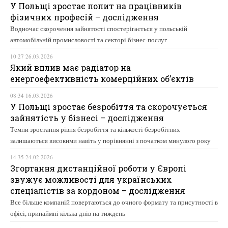
У Польщі зростає попит на працівників
фізичних професій – дослідження
Водночас скорочення зайнятості спостерігається у польській
автомобільній промисловості та секторі бізнес-послуг
10:27 26.03.2026
Який вплив має радіатор на
енергоефективність комерційних об’єктів
08:34 16.03.2026
У Польщі зростає безробіття та скорочується
зайнятість у бізнесі – дослідження
Темпи зростання рівня безробіття та кількості безробітних
залишаються високими навіть у порівнянні з початком минулого року
14:35 24.02.2026
Згортання дистанційної роботи у Європі
звужує можливості для українських
спеціалістів за кордоном – дослідження
Все більше компаній повертаються до очного формату та присутності в
офісі, принаймні кілька днів на тиждень