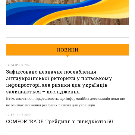
НОВИНИ
14:24 05.08.2026
Зафіксовано незначне послаблення
антиукраїнської риторики у польському
інфопросторі, але ризики для українців
залишаються – дослідження
Втім, аналітики підкреслюють, що інформаційна деескалація поки що
не означає зниження реальних ризиків для українців
17:42 14.07.2026
COMFORTRADE: Трейдинг зі швидкістю 5G