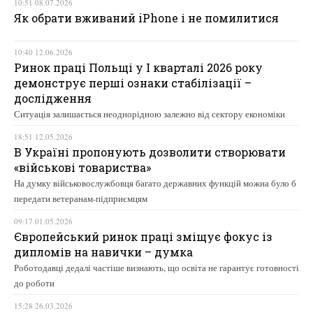
10:51 08.07.2026
Як обрати вживаний iPhone і не помилитися
10:40 12.06.2026
Ринок праці Польщі у І кварталі 2026 року
демонструє перші ознаки стабілізації –
дослідження
Ситуація залишається неоднорідною залежно від сектору економіки
18:51 12.05.2026
В Україні пропонують дозволити створювати
«військові товариства»
На думку військовослужбовця багато державних функцій можна було б
передати ветеранам-підприємцям
09:17 01.05.2026
Європейський ринок праці зміщує фокус із
дипломів на навички – думка
Роботодавці дедалі частіше визнають, що освіта не гарантує готовності
до роботи
15:28 26.03.2026