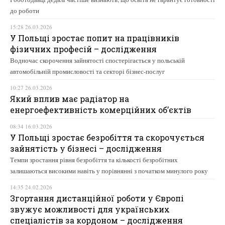
до роботи
15:28 26.03.2026
У Польщі зростає попит на працівників
фізичних професій – дослідження
Водночас скорочення зайнятості спостерігається у польській
автомобільній промисловості та секторі бізнес-послуг
10:27 26.03.2026
Який вплив має радіатор на
енергоефективність комерційних об’єктів
08:34 16.03.2026
У Польщі зростає безробіття та скорочується
зайнятість у бізнесі – дослідження
Темпи зростання рівня безробіття та кількості безробітних
залишаються високими навіть у порівнянні з початком минулого року
14:35 24.02.2026
Згортання дистанційної роботи у Європі
звужує можливості для українських
спеціалістів за кордоном – дослідження