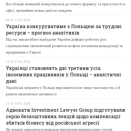
Все більше компаній повертаються до очного формату та присутності в
офісі, принаймні кілька днів на тиждень
08:51 13.02.2026
Україна конкуруватиме з Польщею за трудові
ресурси – прогноз аналітиків
Під час масштабної відбудови України дефіцит робочих рук
стримуватиме економічний розвиток на фоні посилення конкуренції за
працівників у Європі
15:15 27.01.2026
Українці становлять дві третини усіх
іноземних працівників у Польщі – аналітичні
дані
Українські мігранти у Польщі вирізняються не лише чисельністю, а й
рівнем економічної активності
11:32 24.01.2026
Адвокати Investment Lawyer Group підготували
серію безкоштовних лекцій щодо компенсації
збитків бізнесу від російської агресії
На лекціях наводяться приклади вирішення міжнародних спорів