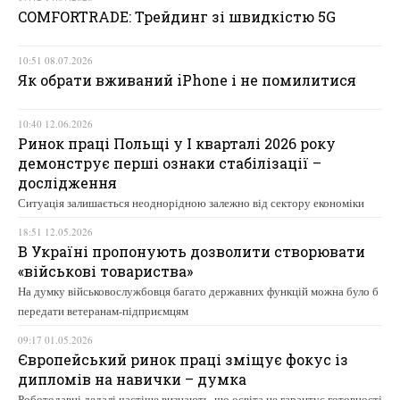
COMFORTRADE: Трейдинг зі швидкістю 5G
10:51 08.07.2026
Як обрати вживаний iPhone і не помилитися
10:40 12.06.2026
Ринок праці Польщі у І кварталі 2026 року
демонструє перші ознаки стабілізації –
дослідження
Ситуація залишається неоднорідною залежно від сектору економіки
18:51 12.05.2026
В Україні пропонують дозволити створювати
«військові товариства»
На думку військовослужбовця багато державних функцій можна було б
передати ветеранам-підприємцям
09:17 01.05.2026
Європейський ринок праці зміщує фокус із
дипломів на навички – думка
Роботодавці дедалі частіше визнають, що освіта не гарантує готовності