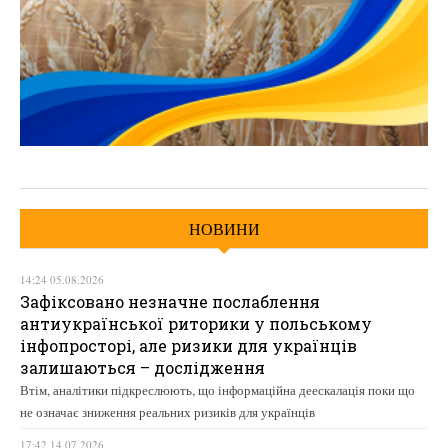
НОВИНИ
14:24 05.08.2026
Зафіксовано незначне послаблення
антиукраїнської риторики у польському
інфопросторі, але ризики для українців
залишаються – дослідження
Втім, аналітики підкреслюють, що інформаційна деескалація поки що
не означає зниження реальних ризиків для українців
17:42 14.07.2026