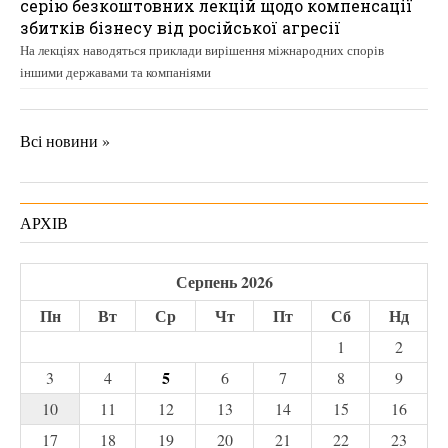
серію безкоштовних лекцій щодо компенсації
збитків бізнесу від російської агресії
На лекціях наводяться приклади вирішення міжнародних спорів
іншими державами та компаніями
Всі новини »
АРХІВ
Серпень 2026
Пн
Вт
Ср
Чт
Пт
Сб
Нд
1
2
5
3
4
6
7
8
9
10
11
12
13
14
15
16
17
18
19
20
21
22
23