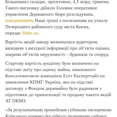
Більшовик) складає, орієнтовно, 4,5 млрд. гривень.
Такого висновку дійшло Головне оперативне
управління Державного бюро розслідувань,
повідомляють
Наші гроші з посиланням на ухвалу
Печерського районного суду міста Києва,
передає
Hubs.ua.
Вартість акцій заводу визначалася аудитором,
виходячи з вихідної інформації про об’єкти оцінки,
зокрема об’єктів нерухомості – будинків та споруд.
Стартову вартість аукціону було визначено на
підставі звіту про оцінку майна, виконаного
Консалтинговою компанією Есет Експерттайз на
замовлення КПМГ-Україна, яка на підставі
договору з Фондом держмайна була радником з
підготовки до приватизації та продажу пакета акцій
АТ ПКМЗ.
«За результатами проведення судовими експертами
Київського науково-дослідного інституту судових