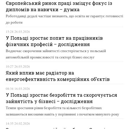
Європейський ринок праці зміщує фокус із
дипломів на навички – думка
Роботодавці дедалі частіше визнають, що освіта не гарантує готовності
до роботи
15:28 26.03.2026
У Польщі зростає попит на працівників
фізичних професій – дослідження
Водночас скорочення зайнятості спостерігається у польській
автомобільній промисловості та секторі бізнес-послуг
10:27 26.03.2026
Який вплив має радіатор на
енергоефективність комерційних об’єктів
08:34 16.03.2026
У Польщі зростає безробіття та скорочується
зайнятість у бізнесі – дослідження
Темпи зростання рівня безробіття та кількості безробітних
залишаються високими навіть у порівнянні з початком минулого року
14:35 24.02.2026