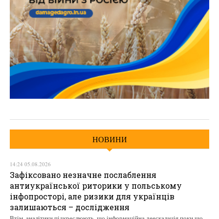
НОВИНИ
14:24 05.08.2026
Зафіксовано незначне послаблення
антиукраїнської риторики у польському
інфопросторі, але ризики для українців
залишаються – дослідження
Втім, аналітики підкреслюють, що інформаційна деескалація поки що