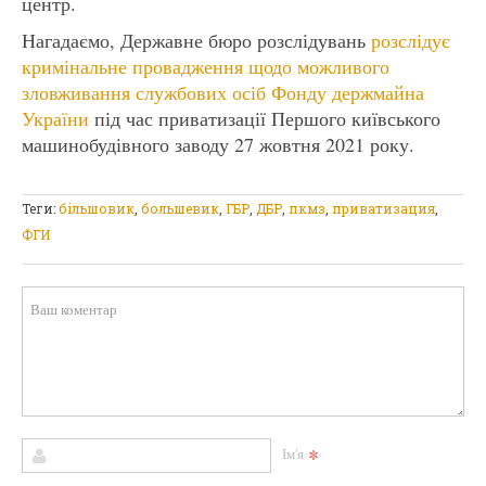
центр.
Нагадаємо, Державне бюро розслідувань
розслідує
кримінальне провадження щодо можливого
зловживання службових осіб Фонду держмайна
України
під час приватизації Першого київського
машинобудівного заводу 27 жовтня 2021 року.
Теги:
більшовик
,
большевик
,
ГБР
,
ДБР
,
пкмз
,
приватизация
,
ФГИ
*
Ім'я