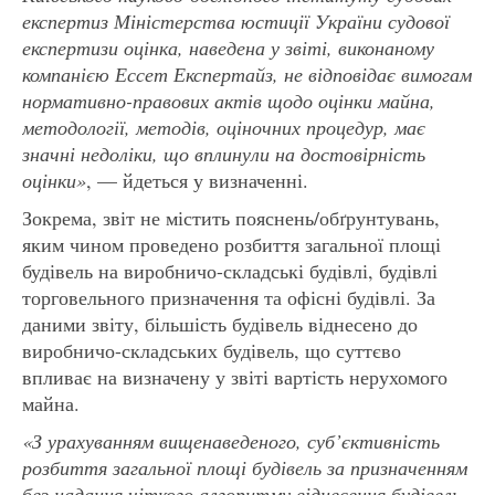
експертиз Міністерства юстиції України судової
експертизи оцінка, наведена у звіті, виконаному
компанією Ессет Експертайз, не відповідає вимогам
нормативно-правових актів щодо оцінки майна,
методології, методів, оціночних процедур, має
значні недоліки, що вплинули на достовірність
оцінки»
, — йдеться у визначенні.
Зокрема, звіт не містить пояснень/обґрунтувань,
яким чином проведено розбиття загальної площі
будівель на виробничо-складські будівлі, будівлі
торговельного призначення та офісні будівлі. За
даними звіту, більшість будівель віднесено до
виробничо-складських будівель, що суттєво
впливає на визначену у звіті вартість нерухомого
майна.
«З урахуванням вищенаведеного, суб’єктивність
розбиття загальної площі будівель за призначенням
без надання чіткого алгоритму віднесення будівель