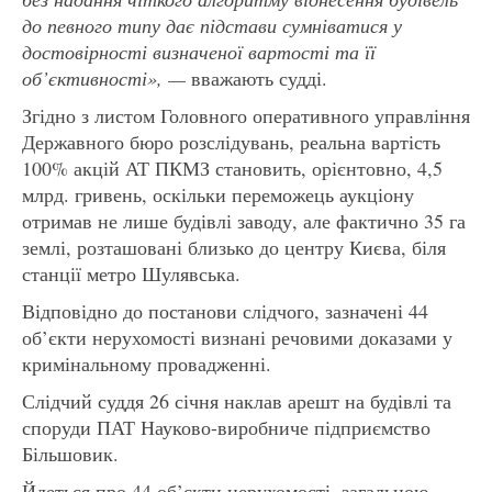
до певного типу дає підстави сумніватися у
достовірності визначеної вартості та її
об’єктивності», —
вважають судді.
Згідно з листом Головного оперативного управління
Державного бюро розслідувань, реальна вартість
100% акцій АТ ПКМЗ становить, орієнтовно, 4,5
млрд. гривень, оскільки переможець аукціону
отримав не лише будівлі заводу, але фактично 35 га
землі, розташовані близько до центру Києва, біля
станції метро Шулявська.
Відповідно до постанови слідчого, зазначені 44
об’єкти нерухомості визнані речовими доказами у
кримінальному провадженні.
Слідчий суддя 26 січня наклав арешт на будівлі та
споруди ПАТ Науково-виробниче підприємство
Більшовик.
Йдеться про 44 об’єкти нерухомості, загальною