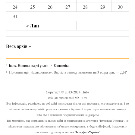
24
25
26
27
28
29
30
31
« Лип
Весь архів »
hubs. Новини, варті уваги
Економіка
Приватизація «Більшовика»: Вартість заводу занижена на 3 млрд грн, — ДБР
Copyright © 2013-2024 Hubs
info (at) hubs.ua 095-555-74-92
Вся інформація, розміщена на веб-сайті призначена тільки для персонального використання і не
підлягає подальшому та/або розповсюдженню в будь-якій формі, крім письмового дозволу
Hubs або з активним гіперпосиланням на джерело.
Всі матеріали, які розміщені на цьому сайті із посиланням на агентство "Інтерфакс-Україна", не
підлягають подальшому відтворенню та/чи розповсюдженню в будь-якій формі, інакше як з
письмового дозволу агентства "
Інтерфакс-Україна
"