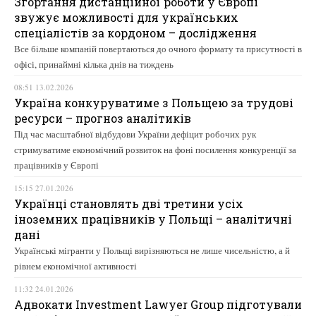
Згортання дистанційної роботи у Європі
звужує можливості для українських
спеціалістів за кордоном – дослідження
Все більше компаній повертаються до очного формату та присутності в
офісі, принаймні кілька днів на тиждень
08:51 13.02.2026
Україна конкуруватиме з Польщею за трудові
ресурси – прогноз аналітиків
Під час масштабної відбудови України дефіцит робочих рук
стримуватиме економічний розвиток на фоні посилення конкуренції за
працівників у Європі
15:15 27.01.2026
Українці становлять дві третини усіх
іноземних працівників у Польщі – аналітичні
дані
Українські мігранти у Польщі вирізняються не лише чисельністю, а й
рівнем економічної активності
11:32 24.01.2026
Адвокати Investment Lawyer Group підготували