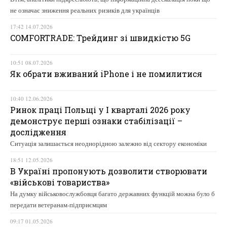
не означає зниження реальних ризиків для українців
17:42 14.07.2026
COMFORTRADE: Трейдинг зі швидкістю 5G
10:51 08.07.2026
Як обрати вживаний iPhone і не помилитися
10:40 12.06.2026
Ринок праці Польщі у І кварталі 2026 року
демонструє перші ознаки стабілізації –
дослідження
Ситуація залишається неоднорідною залежно від сектору економіки
18:51 12.05.2026
В Україні пропонують дозволити створювати
«військові товариства»
На думку військовослужбовця багато державних функцій можна було б
передати ветеранам-підприємцям
09:17 01.05.2026