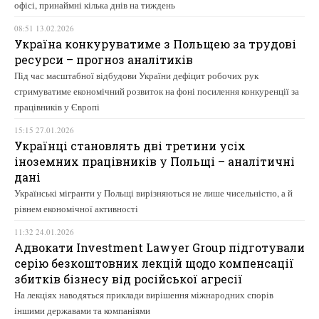
офісі, принаймні кілька днів на тиждень
08:51 13.02.2026
Україна конкуруватиме з Польщею за трудові
ресурси – прогноз аналітиків
Під час масштабної відбудови України дефіцит робочих рук
стримуватиме економічний розвиток на фоні посилення конкуренції за
працівників у Європі
15:15 27.01.2026
Українці становлять дві третини усіх
іноземних працівників у Польщі – аналітичні
дані
Українські мігранти у Польщі вирізняються не лише чисельністю, а й
рівнем економічної активності
11:32 24.01.2026
Адвокати Investment Lawyer Group підготували
серію безкоштовних лекцій щодо компенсації
збитків бізнесу від російської агресії
На лекціях наводяться приклади вирішення міжнародних спорів
іншими державами та компаніями