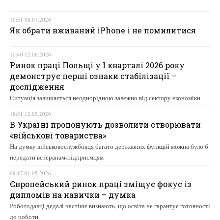
10:51 08.07.2026
Як обрати вживаний iPhone і не помилитися
10:40 12.06.2026
Ринок праці Польщі у І кварталі 2026 року
демонструє перші ознаки стабілізації –
дослідження
Ситуація залишається неоднорідною залежно від сектору економіки
18:51 12.05.2026
В Україні пропонують дозволити створювати
«військові товариства»
На думку військовослужбовця багато державних функцій можна було б
передати ветеранам-підприємцям
09:17 01.05.2026
Європейський ринок праці зміщує фокус із
дипломів на навички – думка
Роботодавці дедалі частіше визнають, що освіта не гарантує готовності
до роботи