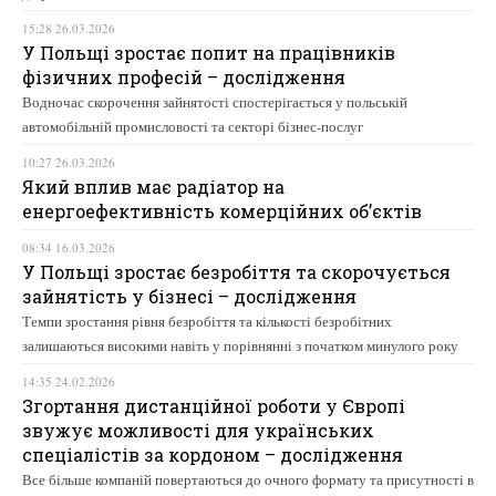
15:28 26.03.2026
У Польщі зростає попит на працівників
фізичних професій – дослідження
Водночас скорочення зайнятості спостерігається у польській
автомобільній промисловості та секторі бізнес-послуг
10:27 26.03.2026
Який вплив має радіатор на
енергоефективність комерційних об’єктів
08:34 16.03.2026
У Польщі зростає безробіття та скорочується
зайнятість у бізнесі – дослідження
Темпи зростання рівня безробіття та кількості безробітних
залишаються високими навіть у порівнянні з початком минулого року
14:35 24.02.2026
Згортання дистанційної роботи у Європі
звужує можливості для українських
спеціалістів за кордоном – дослідження
Все більше компаній повертаються до очного формату та присутності в