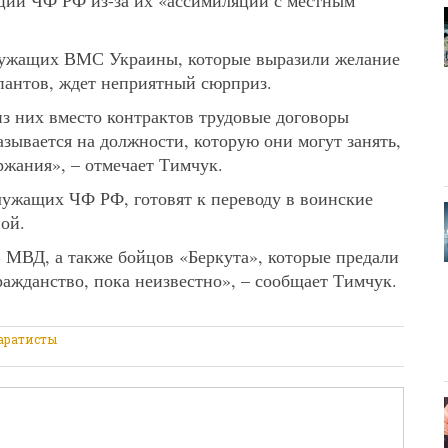
ции ЧФ РФ из-за их «ассимиляции с местным
служащих ВМС Украины, которые выразили желание
упантов, ждет неприятный сюрприз.
з них вместо контрактов трудовые договоры
азывается на должности, которую они могут занять,
ржания», – отмечает Тимчук.
служащих ЧФ РФ, готовят к переводу в воинские
ной.
В МВД, а также бойцов «Беркута», которые предали
ажданство, пока неизвестно», – сообщает Тимчук.
аратисты