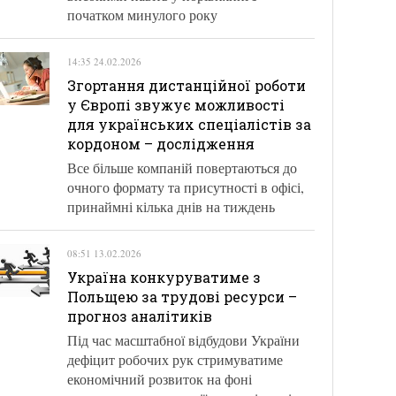
початком минулого року
14:35 24.02.2026
Згортання дистанційної роботи
у Європі звужує можливості
для українських спеціалістів за
кордоном – дослідження
Все більше компаній повертаються до
очного формату та присутності в офісі,
принаймні кілька днів на тиждень
08:51 13.02.2026
Україна конкуруватиме з
Польщею за трудові ресурси –
прогноз аналітиків
Під час масштабної відбудови України
дефіцит робочих рук стримуватиме
економічний розвиток на фоні