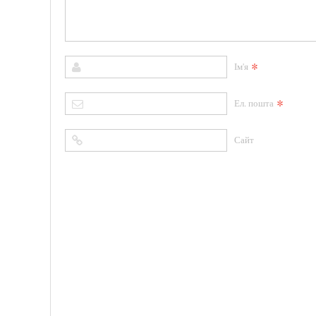
*
Ім'я
*
Ел. пошта
Сайт