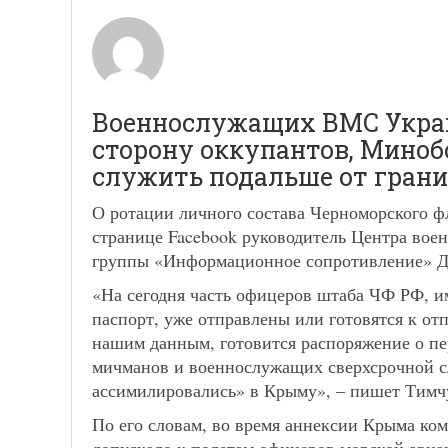
Военнослужащих ВМС Украи
сторону оккупантов, Миноб
служить подальше от грани
О ротации личного состава Черноморского ф
странице Facebook руководитель Центра вое
группы «Информационное сопротивление» 
«На сегодня часть офицеров штаба ЧФ РФ, и
паспорт, уже отправлены или готовятся к от
нашим данным, готовится распоряжение о пе
мичманов и военнослужащих сверхсрочной 
ассимилировались» в Крыму», – пишет Тимч
По его словам, во время аннексии Крыма ко