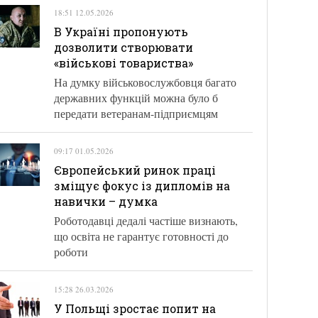
18:51 12.05.2026
В Україні пропонують
дозволити створювати
«військові товариства»
На думку військовослужбовця багато
державних функцій можна було б
передати ветеранам-підприємцям
09:17 01.05.2026
Європейський ринок праці
зміщує фокус із дипломів на
навички – думка
Роботодавці дедалі частіше визнають,
що освіта не гарантує готовності до
роботи
15:28 26.03.2026
У Польщі зростає попит на