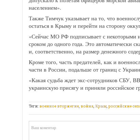
допускало к полетам офицеров морской авиа
населением».
Также Тимчук указывает на то, что военно
остаться в Крыму и перейти на сторону окк
«Сейчас МО РФ подписывает с некоторыми и
сроком до одного года. Это автоматически ск
и, соответственно, на размер денежного соде
Кроме того, часть предателей, как и военно
части в России, подальше от границ с Украи
«Какая судьба ждет экс-сотрудников СБУ, В
украинскую присягу и приняли российское гр
Теги:
военное вторжегие
,
война
,
Крым
,
российские сеп