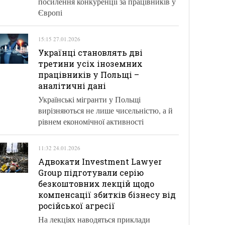
посилення конкуренції за працівників у
Європі
15:15 27.01.2026
Українці становлять дві
третини усіх іноземних
працівників у Польщі –
аналітичні дані
Українські мігранти у Польщі
вирізняються не лише чисельністю, а й
рівнем економічної активності
11:32 24.01.2026
Адвокати Investment Lawyer
Group підготували серію
безкоштовних лекцій щодо
компенсації збитків бізнесу від
російської агресії
На лекціях наводяться приклади