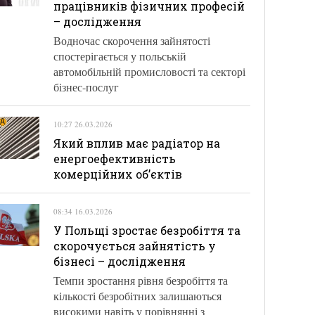
працівників фізичних професій
– дослідження
Водночас скорочення зайнятості
спостерігається у польській
автомобільній промисловості та секторі
бізнес-послуг
10:27 26.03.2026
Який вплив має радіатор на
енергоефективність
комерційних об’єктів
08:34 16.03.2026
У Польщі зростає безробіття та
скорочується зайнятість у
бізнесі – дослідження
Темпи зростання рівня безробіття та
кількості безробітних залишаються
високими навіть у порівнянні з