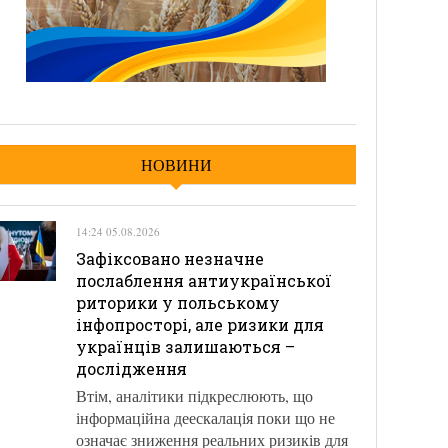
НОВИНИ
14:24 05.08.2026
Зафіксовано незначне
послаблення антиукраїнської
риторики у польському
інфопросторі, але ризики для
українців залишаються –
дослідження
Втім, аналітики підкреслюють, що
інформаційна деескалація поки що не
означає зниження реальних ризиків для