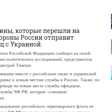
ны, которые перешли на
ороны России отправит
ц с Украиной.
лота Российской Федерации сообщил на своей
нно-политических исследований, представитель
Дмитрий Тимчук.
мевшие вместе с российским также и украинский
правке к новым местам службы в России. Также, по
реводе на новые места службы офицеров,
службы ЧФ РФ, которые «слишком
ук.
мандование российского черноморского флота не