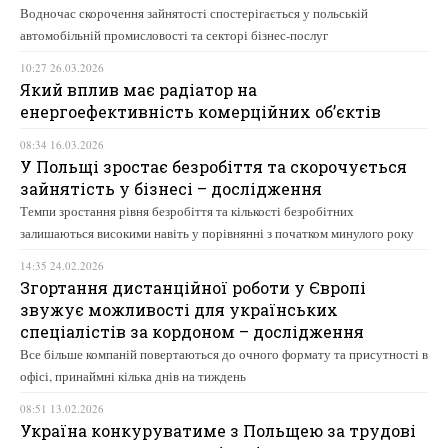
Водночас скорочення зайнятості спостерігається у польській
автомобільній промисловості та секторі бізнес-послуг
10:27 26.03.2026
Який вплив має радіатор на
енергоефективність комерційних об’єктів
08:34 16.03.2026
У Польщі зростає безробіття та скорочується
зайнятість у бізнесі – дослідження
Темпи зростання рівня безробіття та кількості безробітних
залишаються високими навіть у порівнянні з початком минулого року
14:35 24.02.2026
Згортання дистанційної роботи у Європі
звужує можливості для українських
спеціалістів за кордоном – дослідження
Все більше компаній повертаються до очного формату та присутності в
офісі, принаймні кілька днів на тиждень
08:51 13.02.2026
Україна конкуруватиме з Польщею за трудові