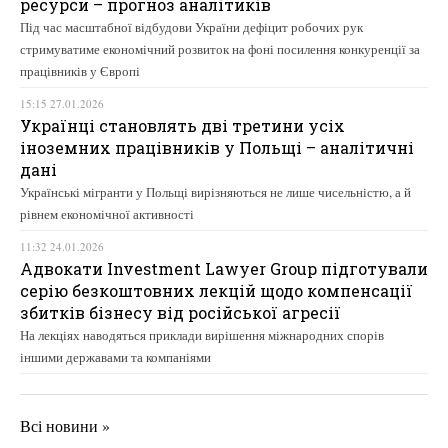
ресурси – прогноз аналітиків
Під час масштабної відбудови України дефіцит робочих рук
стримуватиме економічний розвиток на фоні посилення конкуренції за
працівників у Європі
15:15 27.01.2026
Українці становлять дві третини усіх
іноземних працівників у Польщі – аналітичні
дані
Українські мігранти у Польщі вирізняються не лише чисельністю, а й
рівнем економічної активності
11:32 24.01.2026
Адвокати Investment Lawyer Group підготували
серію безкоштовних лекцій щодо компенсації
збитків бізнесу від російської агресії
На лекціях наводяться приклади вирішення міжнародних спорів
іншими державами та компаніями
Всі новини »