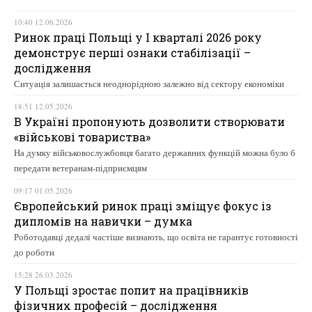
10:40 12.06.2026
Ринок праці Польщі у І кварталі 2026 року
демонструє перші ознаки стабілізації –
дослідження
Ситуація залишається неоднорідною залежно від сектору економіки
18:51 12.05.2026
В Україні пропонують дозволити створювати
«військові товариства»
На думку військовослужбовця багато державних функцій можна було б
передати ветеранам-підприємцям
09:17 01.05.2026
Європейський ринок праці зміщує фокус із
дипломів на навички – думка
Роботодавці дедалі частіше визнають, що освіта не гарантує готовності
до роботи
15:28 26.03.2026
У Польщі зростає попит на працівників
фізичних професій – дослідження