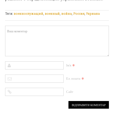
Теги:
военнослужащий
,
военный
,
война
,
Россия
,
Укриана
*
Ім'я
*
Ел. пошта
Сайт