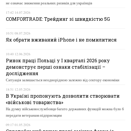
не означає зниження реальних ризиків для українців
17:42 14.07.2026
COMFORTRADE: Трейдинг зі швидкістю 5G
10:51 08.07.2026
Як обрати вживаний iPhone і не помилитися
10:40 12.06.2026
Ринок праці Польщі у І кварталі 2026 року
демонструє перші ознаки стабілізації –
дослідження
Ситуація залишається неоднорідною залежно від сектору економіки
18:51 12.05.2026
В Україні пропонують дозволити створювати
«військові товариства»
На думку військовослужбовця багато державних функцій можна було б
передати ветеранам-підприємцям
09:17 01.05.2026