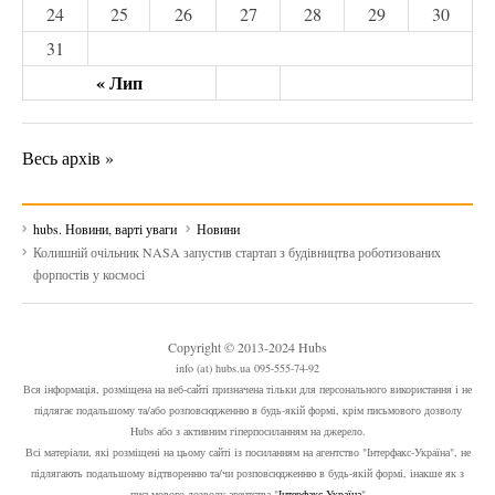
24
25
26
27
28
29
30
31
« Лип
Весь архів »
hubs. Новини, варті уваги
Новини
Колишній очільник NASA запустив стартап з будівництва роботизованих
форпостів у космосі
Copyright © 2013-2024 Hubs
info (at) hubs.ua 095-555-74-92
Вся інформація, розміщена на веб-сайті призначена тільки для персонального використання і не
підлягає подальшому та/або розповсюдженню в будь-якій формі, крім письмового дозволу
Hubs або з активним гіперпосиланням на джерело.
Всі матеріали, які розміщені на цьому сайті із посиланням на агентство "Інтерфакс-Україна", не
підлягають подальшому відтворенню та/чи розповсюдженню в будь-якій формі, інакше як з
письмового дозволу агентства "
Інтерфакс-Україна
"