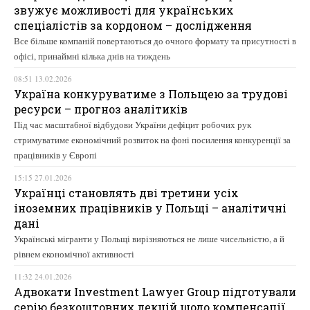
звужує можливості для українських
спеціалістів за кордоном – дослідження
Все більше компаній повертаються до очного формату та присутності в
офісі, принаймні кілька днів на тиждень
08:51 13.02.2026
Україна конкуруватиме з Польщею за трудові
ресурси – прогноз аналітиків
Під час масштабної відбудови України дефіцит робочих рук
стримуватиме економічний розвиток на фоні посилення конкуренції за
працівників у Європі
15:15 27.01.2026
Українці становлять дві третини усіх
іноземних працівників у Польщі – аналітичні
дані
Українські мігранти у Польщі вирізняються не лише чисельністю, а й
рівнем економічної активності
11:32 24.01.2026
Адвокати Investment Lawyer Group підготували
серію безкоштовних лекцій щодо компенсації