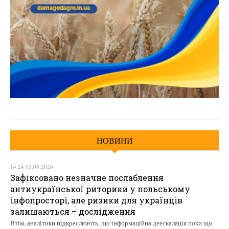
НОВИНИ
14:24 05.08.2026
Зафіксовано незначне послаблення
антиукраїнської риторики у польському
інфопросторі, але ризики для українців
залишаються – дослідження
Втім, аналітики підкреслюють, що інформаційна деескалація поки що