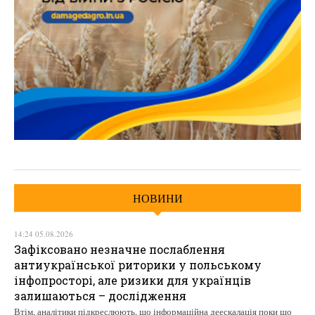
НОВИНИ
14:24 05.08.2026
Зафіксовано незначне послаблення
антиукраїнської риторики у польському
інфопросторі, але ризики для українців
залишаються – дослідження
Втім, аналітики підкреслюють, що інформаційна деескалація поки що