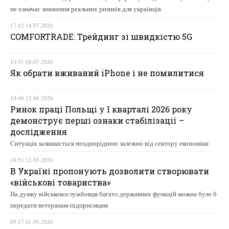
не означає зниження реальних ризиків для українців
17:42 14.07.2026
COMFORTRADE: Трейдинг зі швидкістю 5G
10:51 08.07.2026
Як обрати вживаний iPhone і не помилитися
10:40 12.06.2026
Ринок праці Польщі у І кварталі 2026 року
демонструє перші ознаки стабілізації –
дослідження
Ситуація залишається неоднорідною залежно від сектору економіки
18:51 12.05.2026
В Україні пропонують дозволити створювати
«військові товариства»
На думку військовослужбовця багато державних функцій можна було б
передати ветеранам-підприємцям
09:17 01.05.2026