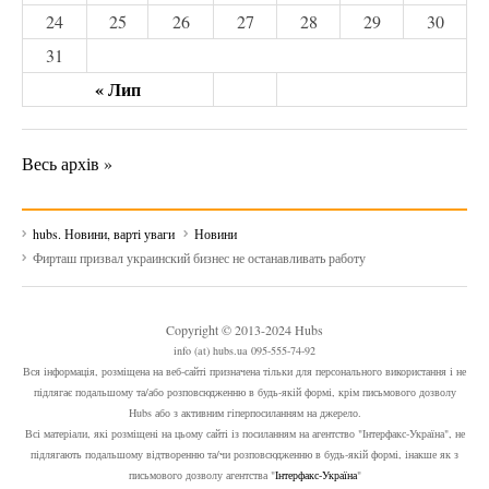
24
25
26
27
28
29
30
31
« Лип
Весь архів »
hubs. Новини, варті уваги
Новини
Фирташ призвал украинский бизнес не останавливать работу
Copyright © 2013-2024 Hubs
info (at) hubs.ua 095-555-74-92
Вся інформація, розміщена на веб-сайті призначена тільки для персонального використання і не
підлягає подальшому та/або розповсюдженню в будь-якій формі, крім письмового дозволу
Hubs або з активним гіперпосиланням на джерело.
Всі матеріали, які розміщені на цьому сайті із посиланням на агентство "Інтерфакс-Україна", не
підлягають подальшому відтворенню та/чи розповсюдженню в будь-якій формі, інакше як з
письмового дозволу агентства "
Інтерфакс-Україна
"