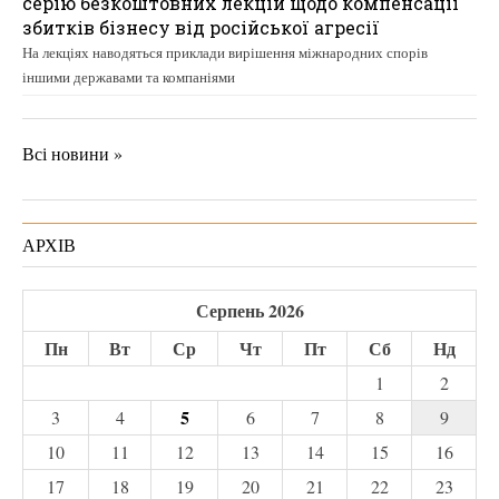
серію безкоштовних лекцій щодо компенсації
збитків бізнесу від російської агресії
На лекціях наводяться приклади вирішення міжнародних спорів
іншими державами та компаніями
Всі новини »
АРХІВ
Серпень 2026
Пн
Вт
Ср
Чт
Пт
Сб
Нд
1
2
5
3
4
6
7
8
9
10
11
12
13
14
15
16
17
18
19
20
21
22
23