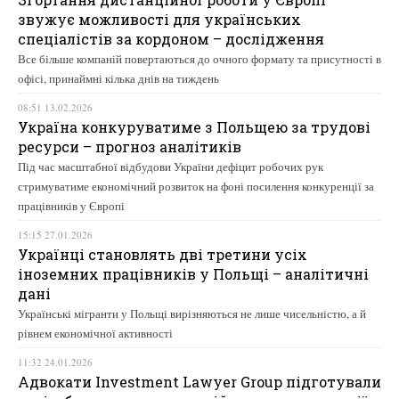
звужує можливості для українських
спеціалістів за кордоном – дослідження
Все більше компаній повертаються до очного формату та присутності в
офісі, принаймні кілька днів на тиждень
08:51 13.02.2026
Україна конкуруватиме з Польщею за трудові
ресурси – прогноз аналітиків
Під час масштабної відбудови України дефіцит робочих рук
стримуватиме економічний розвиток на фоні посилення конкуренції за
працівників у Європі
15:15 27.01.2026
Українці становлять дві третини усіх
іноземних працівників у Польщі – аналітичні
дані
Українські мігранти у Польщі вирізняються не лише чисельністю, а й
рівнем економічної активності
11:32 24.01.2026
Адвокати Investment Lawyer Group підготували