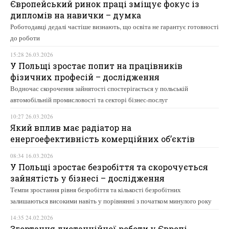
Європейський ринок праці зміщує фокус із
дипломів на навички – думка
Роботодавці дедалі частіше визнають, що освіта не гарантує готовності
до роботи
15:28 26.03.2026
У Польщі зростає попит на працівників
фізичних професій – дослідження
Водночас скорочення зайнятості спостерігається у польській
автомобільній промисловості та секторі бізнес-послуг
10:27 26.03.2026
Який вплив має радіатор на
енергоефективність комерційних об’єктів
08:34 16.03.2026
У Польщі зростає безробіття та скорочується
зайнятість у бізнесі – дослідження
Темпи зростання рівня безробіття та кількості безробітних
залишаються високими навіть у порівнянні з початком минулого року
14:35 24.02.2026
Згортання дистанційної роботи у Європі