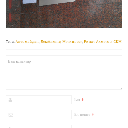
Теги:
Автомайдан
,
ДемАльянс
,
Метинвест
,
Ринат Ахметов
,
СКМ
*
Ім'я
*
Ел. пошта