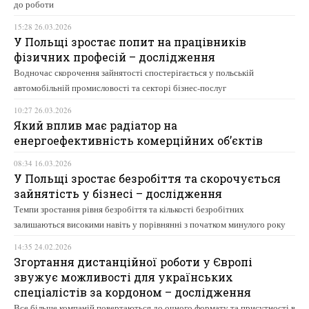
до роботи
15:28 26.03.2026
У Польщі зростає попит на працівників
фізичних професій – дослідження
Водночас скорочення зайнятості спостерігається у польській
автомобільній промисловості та секторі бізнес-послуг
10:27 26.03.2026
Який вплив має радіатор на
енергоефективність комерційних об’єктів
08:34 16.03.2026
У Польщі зростає безробіття та скорочується
зайнятість у бізнесі – дослідження
Темпи зростання рівня безробіття та кількості безробітних
залишаються високими навіть у порівнянні з початком минулого року
14:35 24.02.2026
Згортання дистанційної роботи у Європі
звужує можливості для українських
спеціалістів за кордоном – дослідження
Все більше компаній повертаються до очного формату та присутності в