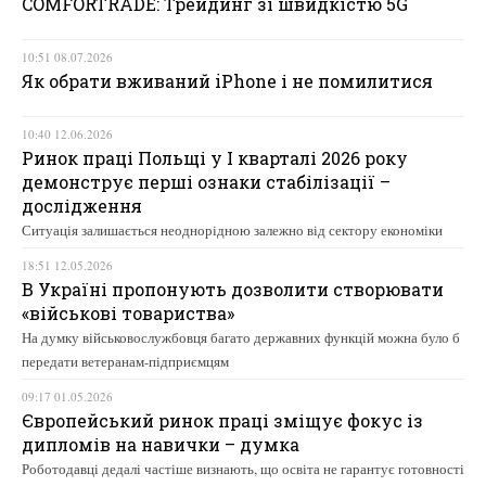
COMFORTRADE: Трейдинг зі швидкістю 5G
10:51 08.07.2026
Як обрати вживаний iPhone і не помилитися
10:40 12.06.2026
Ринок праці Польщі у І кварталі 2026 року
демонструє перші ознаки стабілізації –
дослідження
Ситуація залишається неоднорідною залежно від сектору економіки
18:51 12.05.2026
В Україні пропонують дозволити створювати
«військові товариства»
На думку військовослужбовця багато державних функцій можна було б
передати ветеранам-підприємцям
09:17 01.05.2026
Європейський ринок праці зміщує фокус із
дипломів на навички – думка
Роботодавці дедалі частіше визнають, що освіта не гарантує готовності