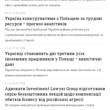
офісі, принаймні кілька днів на тиждень
08:51 13.02.2026
Україна конкуруватиме з Польщею за трудові
ресурси – прогноз аналітиків
Під час масштабної відбудови України дефіцит робочих рук
стримуватиме економічний розвиток на фоні посилення конкуренції за
працівників у Європі
15:15 27.01.2026
Українці становлять дві третини усіх
іноземних працівників у Польщі – аналітичні
дані
Українські мігранти у Польщі вирізняються не лише чисельністю, а й
рівнем економічної активності
11:32 24.01.2026
Адвокати Investment Lawyer Group підготували
серію безкоштовних лекцій щодо компенсації
збитків бізнесу від російської агресії
На лекціях наводяться приклади вирішення міжнародних спорів