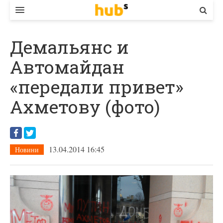
ВЛАДА
Демальянс и
ЕКОНОМІКА
Автомайдан
БІЗНЕС
«передали привет»
СТАРТЕР
Ахметову (фото)
КОНТАКТИ
13.04.2014 16:45
Новини