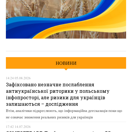
НОВИНИ
14:24 05.08.2026
Зафіксовано незначне послаблення
антиукраїнської риторики у польському
інфопросторі, але ризики для українців
залишаються – дослідження
Втім, аналітики підкреслюють, що інформаційна деескалація поки що
не означає зниження реальних ризиків для українців
17:42 14.07.2026