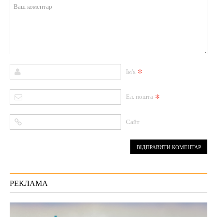
*
Ім'я
*
Ел. пошта
Сайт
РЕКЛАМА