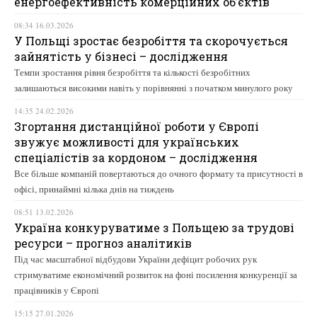
енергоефективність комерційних об’єктів
08:34 16.03.2026
У Польщі зростає безробіття та скорочується
зайнятість у бізнесі – дослідження
Темпи зростання рівня безробіття та кількості безробітних
залишаються високими навіть у порівнянні з початком минулого року
14:35 24.02.2026
Згортання дистанційної роботи у Європі
звужує можливості для українських
спеціалістів за кордоном – дослідження
Все більше компаній повертаються до очного формату та присутності в
офісі, принаймні кілька днів на тиждень
08:51 13.02.2026
Україна конкуруватиме з Польщею за трудові
ресурси – прогноз аналітиків
Під час масштабної відбудови України дефіцит робочих рук
стримуватиме економічний розвиток на фоні посилення конкуренції за
працівників у Європі
15:15 27.01.2026