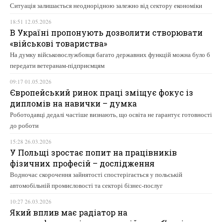
Ситуація залишається неоднорідною залежно від сектору економіки
18:51 12.05.2026
В Україні пропонують дозволити створювати
«військові товариства»
На думку військовослужбовця багато державних функцій можна було б
передати ветеранам-підприємцям
09:17 01.05.2026
Європейський ринок праці зміщує фокус із
дипломів на навички – думка
Роботодавці дедалі частіше визнають, що освіта не гарантує готовності
до роботи
15:28 26.03.2026
У Польщі зростає попит на працівників
фізичних професій – дослідження
Водночас скорочення зайнятості спостерігається у польській
автомобільній промисловості та секторі бізнес-послуг
10:27 26.03.2026
Який вплив має радіатор на