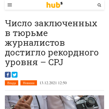
ВЛАДА
Число заключенных
ЕКОНОМІКА
в тюрьме
БІЗНЕС
журналистов
СТАРТЕР
достигло рекордного
КОНТАКТИ
уровня – CPJ
13.12.2021 12:50
Влада
Новини