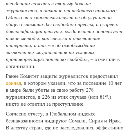
тенденции сажать в тюрьму больше
журналистов, в отличие от недавнего прошлого.
Однако это свидетельствует не об улучшении
общего климата для свободной прессы, а скорее о
диверсификации цензуры, когда власти используют
такие методы, как слежка и отключение
интернета, а также об освобождении
заключенных журналистов на условиях,
противоречащих понятию свобода»
, – отметили в
организации.
Ранее Комитет защиты журналистов предоставил
доклад
, в котором указали, что за последние 10 лет
в мире были убиты за свою работу 278
журналистов, в 226 из этих случаев (или 81%)
никто не ответил за преступление.
Согласно отчету, в Глобальном индексе
безнаказанности лидируют Сомали, Сирия и Ирак.
В десятку стран, где не расследовались эффективно