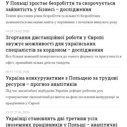
У Польщі зростає безробіття та скорочується
зайнятість у бізнесі – дослідження
Темпи зростання рівня безробіття та кількості безробітних
залишаються високими навіть у порівнянні з початком минулого року
14:35 24.02.2026
Згортання дистанційної роботи у Європі
звужує можливості для українських
спеціалістів за кордоном – дослідження
Все більше компаній повертаються до очного формату та присутності в
офісі, принаймні кілька днів на тиждень
08:51 13.02.2026
Україна конкуруватиме з Польщею за трудові
ресурси – прогноз аналітиків
Під час масштабної відбудови України дефіцит робочих рук
стримуватиме економічний розвиток на фоні посилення конкуренції за
працівників у Європі
15:15 27.01.2026
Українці становлять дві третини усіх
іноземних працівників у Польщі – аналітичні