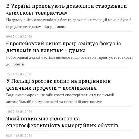
В Україні пропонують дозволити створювати
«військові товариства»
На думку військовослужбовця багато державних функцій можна було б
передати ветеранам-підприємцям
09:17 01.05.2026
Європейський ринок праці зміщує фокус із
дипломів на навички – думка
Роботодавці дедалі частіше визнають, що освіта не гарантує готовності
до роботи
15:28 26.03.2026
У Польщі зростає попит на працівників
фізичних професій – дослідження
Водночас скорочення зайнятості спостерігається у польській
автомобільній промисловості та секторі бізнес-послуг
10:27 26.03.2026
Який вплив має радіатор на
енергоефективність комерційних об’єктів
08:34 16.03.2026