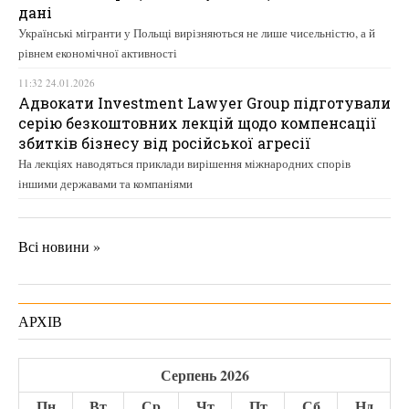
дані
Українські мігранти у Польщі вирізняються не лише чисельністю, а й
рівнем економічної активності
11:32 24.01.2026
Адвокати Investment Lawyer Group підготували
серію безкоштовних лекцій щодо компенсації
збитків бізнесу від російської агресії
На лекціях наводяться приклади вирішення міжнародних спорів
іншими державами та компаніями
Всі новини »
АРХІВ
Серпень 2026
Пн
Вт
Ср
Чт
Пт
Сб
Нд