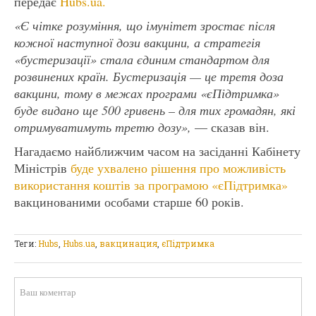
передає
Hubs.ua.
«Є чітке розуміння, що імунітет зростає після
кожної наступної дози вакцини, а стратегія
«бустеризації» стала єдиним стандартом для
розвинених країн. Бустеризація — це третя доза
вакцини, тому в межах програми «єПідтримка»
буде видано ще 500 гривень – для тих громадян, які
отримуватимуть третю дозу»,
— сказав він.
Нагадаємо найближчим часом на засіданні Кабінету
Міністрів
буде ухвалено рішення про можливість
використання коштів за програмою «єПідтримка»
вакцинованими особами старше 60 років.
Теги:
Hubs
,
Hubs.ua
,
вакцинация
,
єПідтримка