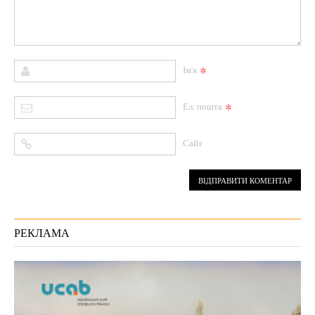
*
Ім'я
*
Ел. пошта
Сайт
РЕКЛАМА