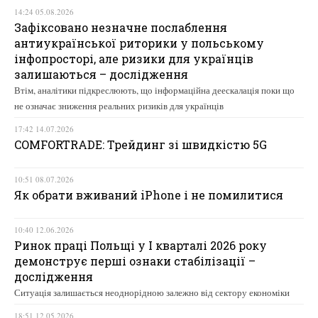
14:24 05.08.2026
Зафіксовано незначне послаблення
антиукраїнської риторики у польському
інфопросторі, але ризики для українців
залишаються – дослідження
Втім, аналітики підкреслюють, що інформаційна деескалація поки що
не означає зниження реальних ризиків для українців
17:42 14.07.2026
COMFORTRADE: Трейдинг зі швидкістю 5G
10:51 08.07.2026
Як обрати вживаний iPhone і не помилитися
10:40 12.06.2026
Ринок праці Польщі у І кварталі 2026 року
демонструє перші ознаки стабілізації –
дослідження
Ситуація залишається неоднорідною залежно від сектору економіки
18:51 12.05.2026