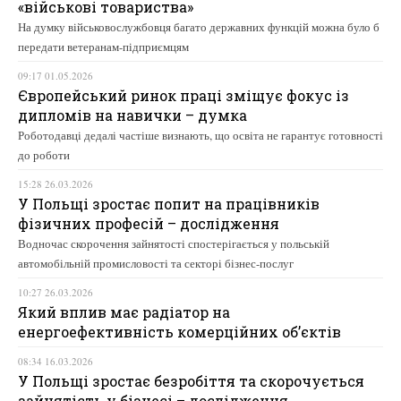
«військові товариства»
На думку військовослужбовця багато державних функцій можна було б
передати ветеранам-підприємцям
09:17 01.05.2026
Європейський ринок праці зміщує фокус із
дипломів на навички – думка
Роботодавці дедалі частіше визнають, що освіта не гарантує готовності
до роботи
15:28 26.03.2026
У Польщі зростає попит на працівників
фізичних професій – дослідження
Водночас скорочення зайнятості спостерігається у польській
автомобільній промисловості та секторі бізнес-послуг
10:27 26.03.2026
Який вплив має радіатор на
енергоефективність комерційних об’єктів
08:34 16.03.2026
У Польщі зростає безробіття та скорочується
зайнятість у бізнесі – дослідження