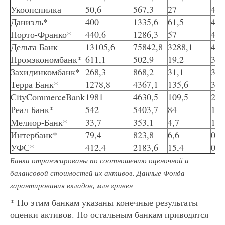
Укоопспилка
50,6
567,3
27
4,8
Даниэль*
400
1335,6
61,5
4,6
Порто-Франко*
440,6
1286,3
57
4,4
Дельта Банк
13105,6
75842,8
3288,1
4,3
Промэкономбанк*
611,1
502,9
19,2
3,8
Захидинкомбанк*
268,3
868,2
31,1
3,6
Терра Банк*
1278,8
4367,1
135,6
3,1
CityCommerceBank
1981
4630,5
109,5
2,4
Реал Банк*
542
5403,7
84
1,6
Мелиор-Банк*
33,7
353,1
4,7
1,3
Интербанк*
79,4
823,8
6,6
0,8
УФС*
412,4
2183,6
15,4
0,7
Банки отранжированы по соотношению оценочной и
балансовой стоимостей их активов. Данные Фонда
гарантирования вкладов, млн гривен
* По этим банкам указаны конечные результаты
оценки активов. По остальным банкам приводятся