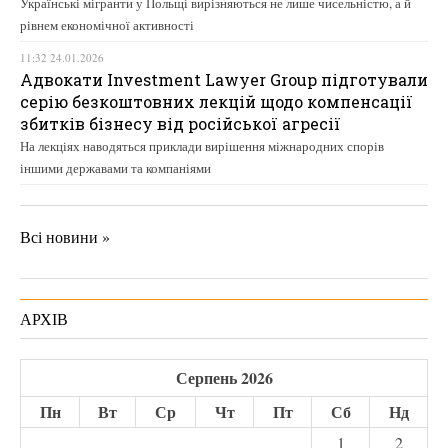
Українські мігранти у Польщі вирізняються не лише чисельністю, а й
рівнем економічної активності
11:32 24.01.2026
Адвокати Investment Lawyer Group підготували
серію безкоштовних лекцій щодо компенсації
збитків бізнесу від російської агресії
На лекціях наводяться приклади вирішення міжнародних спорів
іншими державами та компаніями
Всі новини »
АРХІВ
Серпень 2026
Пн
Вт
Ср
Чт
Пт
Сб
Нд
1
2