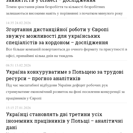
Темпи зростання рівня безробіття та кількості безробітних
залишаються високими навіть у порівнянні з початком минулого року
14:35 24.02.2026
Згортання дистанційної роботи у Європі
звужує можливості для українських
спеціалістів за кордоном – дослідження
Все більше компаній повертаються до очного формату та присутності в
офісі, принаймні кілька днів на тиждень
08:51 13.02.2026
Україна конкуруватиме з Польщею за трудові
ресурси – прогноз аналітиків
Під час масштабної відбудови України дефіцит робочих рук
стримуватиме економічний розвиток на фоні посилення конкуренції за
працівників у Європі
15:15 27.01.2026
Українці становлять дві третини усіх
іноземних працівників у Польщі – аналітичні
дані