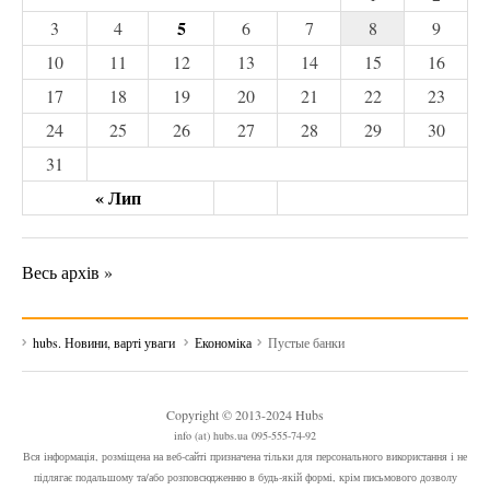
5
3
4
6
7
8
9
10
11
12
13
14
15
16
17
18
19
20
21
22
23
24
25
26
27
28
29
30
31
« Лип
Весь архів »
hubs. Новини, варті уваги
Економіка
Пустые банки
Copyright © 2013-2024 Hubs
info (at) hubs.ua 095-555-74-92
Вся інформація, розміщена на веб-сайті призначена тільки для персонального використання і не
підлягає подальшому та/або розповсюдженню в будь-якій формі, крім письмового дозволу