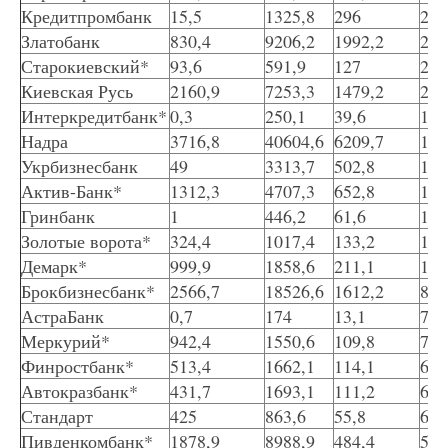
Кредитпромбанк
15,5
1325,8
296
22,
Златобанк
830,4
9206,2
1992,2
21,
Старокиевский*
93,6
591,9
127
21,
Киевская Русь
2160,9
7253,3
1479,2
20,
Интеркредитбанк*
0,3
250,1
39,6
15,
Надра
3716,8
40604,6
6209,7
15,
Укрбизнесбанк
49
3313,7
502,8
15,
Актив-Банк*
1312,3
4707,3
652,8
13,
Гринбанк
1
446,2
61,6
13,
Золотые ворота*
324,4
1017,4
133,2
13,
Демарк*
999,9
1858,6
211,1
11,
Брокбизнесбанк*
2566,7
18526,6
1612,2
8,7
АстраБанк
0,7
174
13,1
7,5
Меркурий*
942,4
1550,6
109,8
7,1
Финростбанк*
513,4
1662,1
114,1
6,9
Автокразбанк*
431,7
1693,1
111,2
6,6
Стандарт
425
863,6
55,8
6,5
Пивденкомбанк*
1878,9
8988,9
484,4
5,4