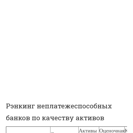
Рэнкинг неплатежеспособных
банков по качеству активов
Активы
Оценочная
Кач