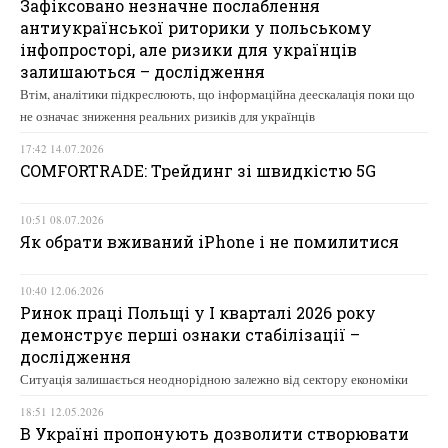
Зафіксовано незначне послаблення
антиукраїнської риторики у польському
інфопросторі, але ризики для українців
залишаються – дослідження
Втім, аналітики підкреслюють, що інформаційна деескалація поки що
не означає зниження реальних ризиків для українців
17:42 14.07.2026
COMFORTRADE: Трейдинг зі швидкістю 5G
10:51 08.07.2026
Як обрати вживаний iPhone і не помилитися
10:40 12.06.2026
Ринок праці Польщі у І кварталі 2026 року
демонструє перші ознаки стабілізації –
дослідження
Ситуація залишається неоднорідною залежно від сектору економіки
18:51 12.05.2026
В Україні пропонують дозволити створювати