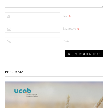
*
Ім'я
*
Ел. пошта
Сайт
РЕКЛАМА