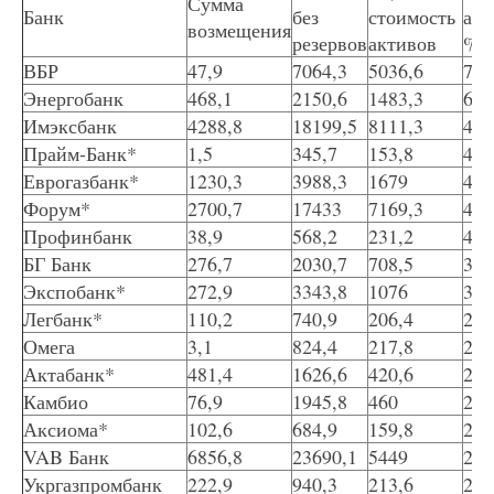
Сумма
Банк
без
стоимость
акт
возмещения
резервов
активов
%
ВБР
47,9
7064,3
5036,6
71,
Энергобанк
468,1
2150,6
1483,3
69
Имэксбанк
4288,8
18199,5
8111,3
44,
Прайм-Банк*
1,5
345,7
153,8
44,
Еврогазбанк*
1230,3
3988,3
1679
42,
Форум*
2700,7
17433
7169,3
41,
Профинбанк
38,9
568,2
231,2
40,
БГ Банк
276,7
2030,7
708,5
34,
Экспобанк*
272,9
3343,8
1076
32,
Легбанк*
110,2
740,9
206,4
27,
Омега
3,1
824,4
217,8
26,
Актабанк*
481,4
1626,6
420,6
25,
Камбио
76,9
1945,8
460
23,
Аксиома*
102,6
684,9
159,8
23,
VAB Банк
6856,8
23690,1
5449
23
Укргазпромбанк
222,9
940,3
213,6
22,