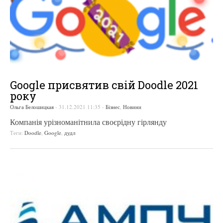
Google присвятив свій Doodle 2021
року
Ольга Белошицкая
-
31.12.2021 11:35
-
Бізнес
,
Новини
Компанія урізноманітнила своєрідну гірлянду
Теги:
Doodle
,
Google
,
дудл