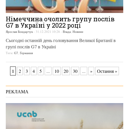
Німеччина очолить групу послів
G7 в Україні у 2022 році
Ярослав Бондарчук
-
31.12.2021 10:28
-
Влада
,
Новини
Сьогодні останній день головування Великої Британії в
групі послів G7 в Україні
Теги:
G7
,
Германия
1
2
3
4
5
...
10
20
30
...
»
Остання »
РЕКЛАМА