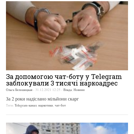
За допомогою чат-боту у Telegram
заблокували 3 тисячі наркоадрес
Ольга Белошицкая
-
31.12.2021 12:25
-
Влада
,
Новини
За 2 роки надіслано мільйони скарг
Теги:
Telegram-канал
,
наркотики
,
чат-бот