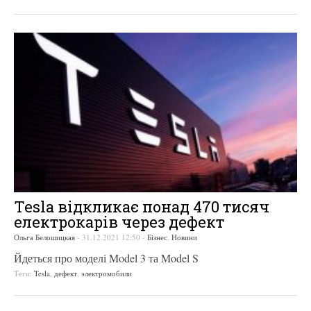
Tesla відкликає понад 470 тисяч
електрокарів через дефект
Ольга Белошицкая
-
31.12.2021 12:50
-
Бізнес
,
Новини
Йдеться про моделі Model 3 та Model S
Теги:
Tesla
,
дефект
,
электромобили