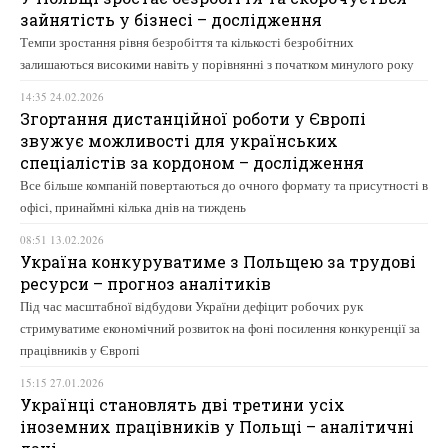
зайнятість у бізнесі – дослідження
Темпи зростання рівня безробіття та кількості безробітних
залишаються високими навіть у порівнянні з початком минулого року
14:35 24.02.2026
Згортання дистанційної роботи у Європі
звужує можливості для українських
спеціалістів за кордоном – дослідження
Все більше компаній повертаються до очного формату та присутності в
офісі, принаймні кілька днів на тиждень
08:51 13.02.2026
Україна конкуруватиме з Польщею за трудові
ресурси – прогноз аналітиків
Під час масштабної відбудови України дефіцит робочих рук
стримуватиме економічний розвиток на фоні посилення конкуренції за
працівників у Європі
15:15 27.01.2026
Українці становлять дві третини усіх
іноземних працівників у Польщі – аналітичні