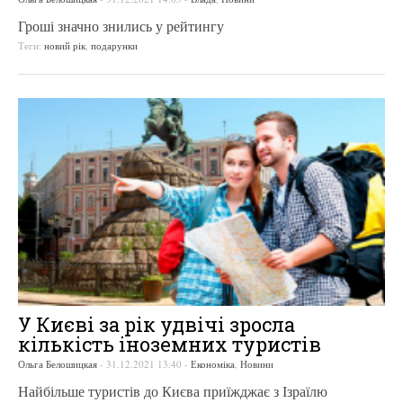
Гроші значно знились у рейтингу
Теги:
новий рік
,
подарунки
У Києві за рік удвічі зросла
кількість іноземних туристів
Ольга Белошицкая
-
31.12.2021 13:40
-
Економіка
,
Новини
Найбільше туристів до Києва приїжджає з Ізраїлю