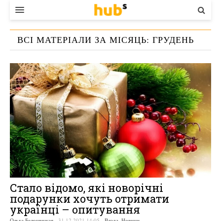
ВЛАДА
ВСІ МАТЕРІАЛИ ЗА МІСЯЦЬ:
ГРУДЕНЬ
ЕКОНОМІКА
2021
БІЗНЕС
СТАРТЕР
КОНТАКТИ
Стало відомо, які новорічні
подарунки хочуть отримати
українці – опитування
Ольга Белошицкая
-
31.12.2021 14:05
-
Влада
,
Новини