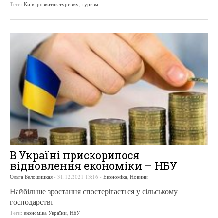
Теги:
Київ
,
розвиток туризму
,
туризм
В Україні прискорилося
відновлення економіки – НБУ
Ольга Белошицкая
-
31.12.2021 13:16
-
Економіка
,
Новини
Найбільше зростання спостерігається у сільському
господарстві
Теги:
економіка України
,
НБУ