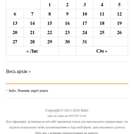
1
2
3
4
5
6
7
8
9
10
11
12
13
14
15
16
17
18
19
20
21
22
23
24
25
26
27
28
29
30
31
« Лис
Січ »
Весь архів »
hubs. Новини, варті уваги
Copyright © 2013-2024 Hubs
info (at) hubs.ua 095-555-74-92
Вся інформація, розміщена на веб-сайті призначена тільки для персонального використання і не
підлягає подальшому та/або розповсюдженню в будь-якій формі, крім письмового дозволу
Hubs або з активним гіперпосиланням на джерело.