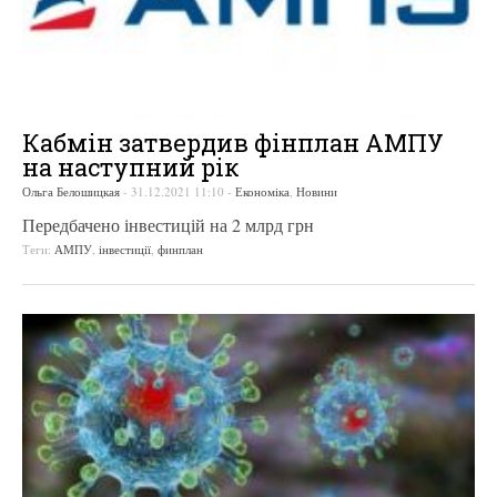
Кабмін затвердив фінплан АМПУ
на наступний рік
Ольга Белошицкая
-
31.12.2021 11:10
-
Економіка
,
Новини
Передбачено інвестицій на 2 млрд грн
Теги:
АМПУ
,
інвестиції
,
финплан