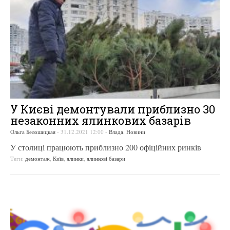
У Києві демонтували приблизно 30
незаконних ялинкових базарів
Ольга Белошицкая
-
31.12.2021 12:00
-
Влада
,
Новини
У столиці працюють приблизно 200 офіційних ринків
Теги:
демонтаж
,
Київ
,
ялинки
,
ялинкові базари