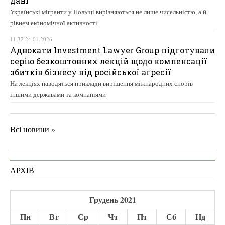
дані
Українські мігранти у Польщі вирізняються не лише чисельністю, а й
рівнем економічної активності
11:32 24.01.2026
Адвокати Investment Lawyer Group підготували
серію безкоштовних лекцій щодо компенсації
збитків бізнесу від російської агресії
На лекціях наводяться приклади вирішення міжнародних спорів
іншими державами та компаніями
Всі новини »
АРХІВ
Грудень 2021
Пн
Вт
Ср
Чт
Пт
Сб
Нд