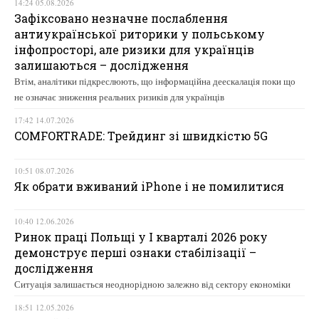
14:24 05.08.2026
Зафіксовано незначне послаблення
антиукраїнської риторики у польському
інфопросторі, але ризики для українців
залишаються – дослідження
Втім, аналітики підкреслюють, що інформаційна деескалація поки що
не означає зниження реальних ризиків для українців
17:42 14.07.2026
COMFORTRADE: Трейдинг зі швидкістю 5G
10:51 08.07.2026
Як обрати вживаний iPhone і не помилитися
10:40 12.06.2026
Ринок праці Польщі у І кварталі 2026 року
демонструє перші ознаки стабілізації –
дослідження
Ситуація залишається неоднорідною залежно від сектору економіки
18:51 12.05.2026