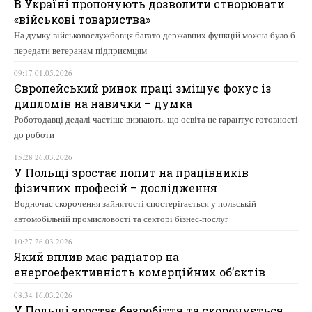
В Україні пропонують дозволити створювати
«військові товариства»
На думку військовослужбовця багато державних функцій можна було б
передати ветеранам-підприємцям
09:17 01.05.2026
Європейський ринок праці зміщує фокус із
дипломів на навички – думка
Роботодавці дедалі частіше визнають, що освіта не гарантує готовності
до роботи
15:28 26.03.2026
У Польщі зростає попит на працівників
фізичних професій – дослідження
Водночас скорочення зайнятості спостерігається у польській
автомобільній промисловості та секторі бізнес-послуг
10:27 26.03.2026
Який вплив має радіатор на
енергоефективність комерційних об’єктів
08:34 16.03.2026
У Польщі зростає безробіття та скорочується