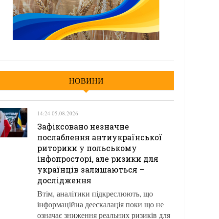
НОВИНИ
14:24 05.08.2026
Зафіксовано незначне
послаблення антиукраїнської
риторики у польському
інфопросторі, але ризики для
українців залишаються –
дослідження
Втім, аналітики підкреслюють, що
інформаційна деескалація поки що не
означає зниження реальних ризиків для