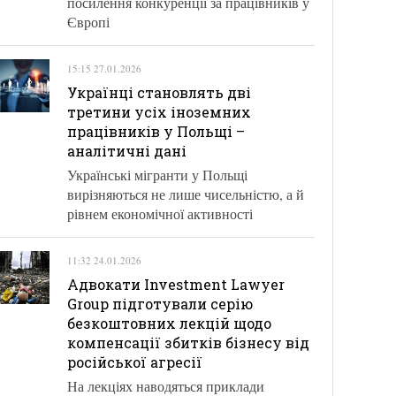
посилення конкуренції за працівників у
Європі
15:15 27.01.2026
Українці становлять дві
третини усіх іноземних
працівників у Польщі –
аналітичні дані
Українські мігранти у Польщі
вирізняються не лише чисельністю, а й
рівнем економічної активності
11:32 24.01.2026
Адвокати Investment Lawyer
Group підготували серію
безкоштовних лекцій щодо
компенсації збитків бізнесу від
російської агресії
На лекціях наводяться приклади