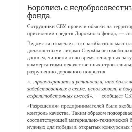
Боролись с недобросовест
фонда
Сотрудники СБУ провели обыски на территор
присвоении средств Дорожного фонда, — со
Ведомство отмечает, что разоблачило масш
должностными лицами Службы автомобильны
данным, чиновники во время тендерных зак
коммерсантами некачественных строительны
разрушению дорожного покрытия.
«…правоохранители установили, что должно
задействованных в схеме, использовали в д
асфальтобетонных смесей»,
— сообщает СБ
«Разрешения» предпринимателей были якоб
контроль качества. Таким образом подозрев
соответствующей материально-технической ба
нужных для победы в открытых конкурсных т