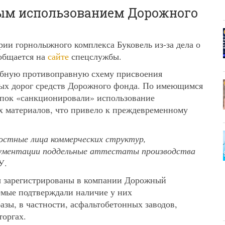
ным использованием Дорожного
ии горнолыжного комплекса Буковель из-за дела о
общается на
сайте
спецслужбы.
табную противоправную схему присвоения
х дорог средств Дорожного фонда. По имеющимся
упок «санкционировали» использование
х материалов, что привело к преждевременному
стные лица коммерческих структур,
окументации поддельные аттестаты производства
У.
ы зарегистрированы в компании Дорожный
аемые подтверждали наличие у них
зы, в частности, асфальтобетонных заводов,
оргах.