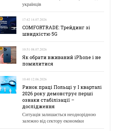
українців
17:42 14.07.2026
COMFORTRADE: Трейдинг зі
швидкістю 5G
10:51 08.07.2026
Як обрати вживаний iPhone і не
помилитися
10:40 12.06.2026
Ринок праці Польщі у І кварталі
2026 року демонструє перші
ознаки стабілізації –
дослідження
Ситуація залишається неоднорідною
залежно від сектору економіки