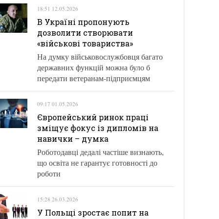
18:51 12.05.2026
В Україні пропонують
дозволити створювати
«військові товариства»
На думку військовослужбовця багато
державних функцій можна було б
передати ветеранам-підприємцям
09:17 01.05.2026
Європейський ринок праці
зміщує фокус із дипломів на
навички – думка
Роботодавці дедалі частіше визнають,
що освіта не гарантує готовності до
роботи
15:28 26.03.2026
У Польщі зростає попит на