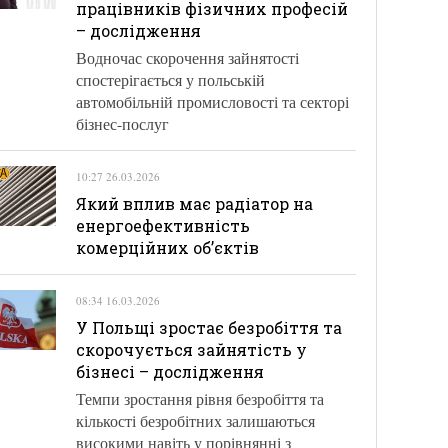
працівників фізичних професій
– дослідження
Водночас скорочення зайнятості
спостерігається у польській
автомобільній промисловості та секторі
бізнес-послуг
10:27 26.03.2026
Який вплив має радіатор на
енергоефективність
комерційних об’єктів
08:34 16.03.2026
У Польщі зростає безробіття та
скорочується зайнятість у
бізнесі – дослідження
Темпи зростання рівня безробіття та
кількості безробітних залишаються
високими навіть у порівнянні з