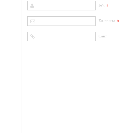
*
Ім'я
*
Ел. пошта
Сайт