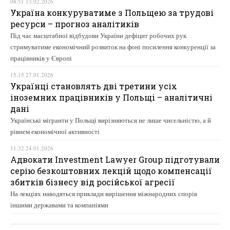
08:51 13.02.2026
Україна конкуруватиме з Польщею за трудові
ресурси – прогноз аналітиків
Під час масштабної відбудови України дефіцит робочих рук
стримуватиме економічний розвиток на фоні посилення конкуренції за
працівників у Європі
15:15 27.01.2026
Українці становлять дві третини усіх
іноземних працівників у Польщі – аналітичні
дані
Українські мігранти у Польщі вирізняються не лише чисельністю, а й
рівнем економічної активності
11:32 24.01.2026
Адвокати Investment Lawyer Group підготували
серію безкоштовних лекцій щодо компенсації
збитків бізнесу від російської агресії
На лекціях наводяться приклади вирішення міжнародних спорів
іншими державами та компаніями