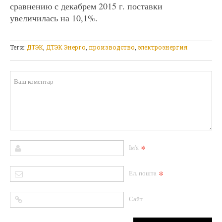
сравнению с декабрем 2015 г. поставки
увеличилась на 10,1%.
Теги:
ДТЭК
,
ДТЭК Энерго
,
производство
,
электроэнергия
*
Ім'я
*
Ел. пошта
Сайт