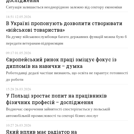
дослідження
Ситуація залишається неоднорідною залежно від сектору економіки
18:51 12.05.2026
В Україні пропонують дозволити створювати
«військові товариства»
На думку військовослужбовця багато державних функцій можна було б
передати ветеранам-підприємцям
09:17 01.05.2026
Європейський ринок праці зміщує фокус із
дипломів на навички – думка
Роботодавці дедалі частіше визнають, що освіта не гарантує готовності
до роботи
15:28 26.03.2026
У Польщі зростає попит на працівників
фізичних професій – дослідження
Водночас скорочення зайнятості спостерігається у польській
автомобільній промисловості та секторі бізнес-послуг
10:27 26.03.2026
Який вплив має радіатор на