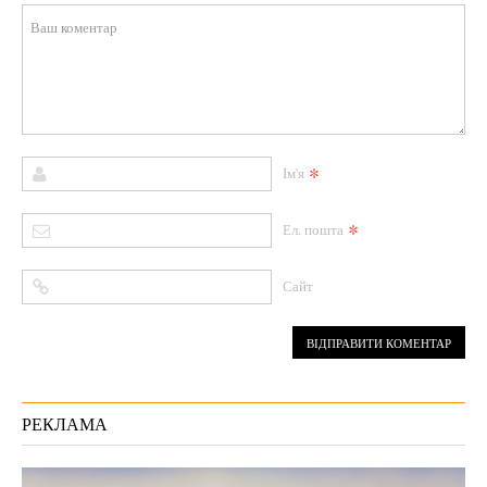
*
Ім'я
*
Ел. пошта
Сайт
РЕКЛАМА