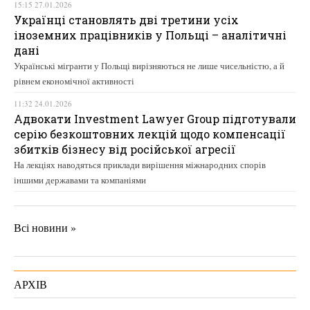
15:15 27.01.2026
Українці становлять дві третини усіх
іноземних працівників у Польщі – аналітичні
дані
Українські мігранти у Польщі вирізняються не лише чисельністю, а й
рівнем економічної активності
11:32 24.01.2026
Адвокати Investment Lawyer Group підготували
серію безкоштовних лекцій щодо компенсації
збитків бізнесу від російської агресії
На лекціях наводяться приклади вирішення міжнародних спорів
іншими державами та компаніями
Всі новини »
АРХІВ