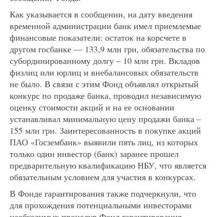
Как указывается в сообщении, на дату введения
временной администрации банк имел приемлемые
финансовые показатели: остаток на корсчете в
другом госбанке — 133,9 млн грн, обязательства по
субординированному долгу – 10 млн грн. Вкладов
физлиц или юрлиц и внебалансовых обязательств
не было. В связи с этим Фонд объявлял открытый
конкурс по продаже банка, проводил независимую
оценку стоимости акций и на ее основании
устанавливал минимальную цену продажи банка –
155 млн грн. Заинтересованность в покупке акций
ПАО «Госзембанк» выявили пять лиц, из которых
только один инвестор (банк) заранее прошел
предварительную квалификацию НБУ, что является
обязательным условием для участия в конкурсах.
В Фонде гарантирования также подчеркнули, что
для прохождения потенциальными инвесторами
необходимых процедур Фонд гарантирования