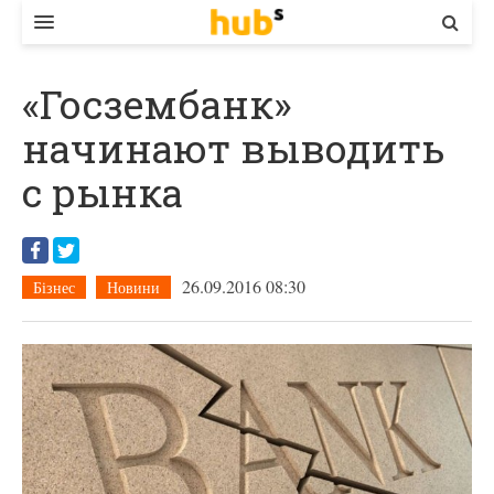
ВЛАДА
«Госзембанк»
ЕКОНОМІКА
начинают выводить
БІЗНЕС
с рынка
СТАРТЕР
КОНТАКТИ
26.09.2016 08:30
Бізнес
Новини