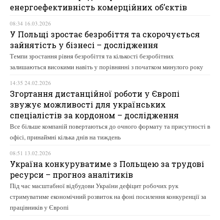
енергоефективність комерційних об’єктів
08:34 16.03.2026
У Польщі зростає безробіття та скорочується
зайнятість у бізнесі – дослідження
Темпи зростання рівня безробіття та кількості безробітних
залишаються високими навіть у порівнянні з початком минулого року
14:35 24.02.2026
Згортання дистанційної роботи у Європі
звужує можливості для українських
спеціалістів за кордоном – дослідження
Все більше компаній повертаються до очного формату та присутності в
офісі, принаймні кілька днів на тиждень
08:51 13.02.2026
Україна конкуруватиме з Польщею за трудові
ресурси – прогноз аналітиків
Під час масштабної відбудови України дефіцит робочих рук
стримуватиме економічний розвиток на фоні посилення конкуренції за
працівників у Європі