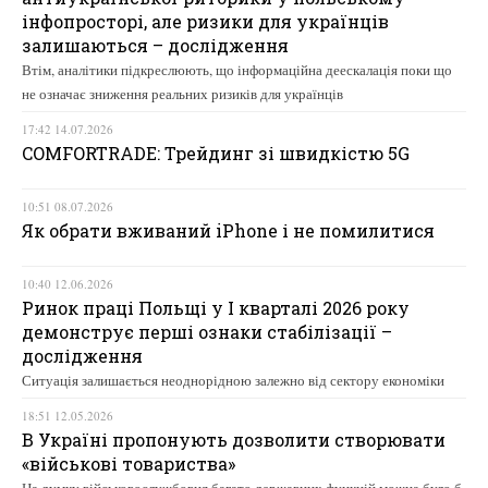
інфопросторі, але ризики для українців
залишаються – дослідження
Втім, аналітики підкреслюють, що інформаційна деескалація поки що
не означає зниження реальних ризиків для українців
17:42 14.07.2026
COMFORTRADE: Трейдинг зі швидкістю 5G
10:51 08.07.2026
Як обрати вживаний iPhone і не помилитися
10:40 12.06.2026
Ринок праці Польщі у І кварталі 2026 року
демонструє перші ознаки стабілізації –
дослідження
Ситуація залишається неоднорідною залежно від сектору економіки
18:51 12.05.2026
В Україні пропонують дозволити створювати
«військові товариства»