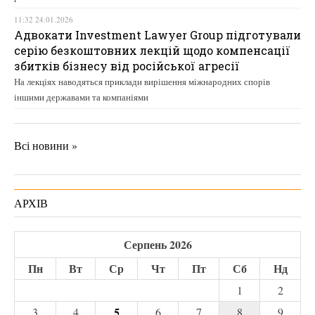
11:32 24.01.2026
Адвокати Investment Lawyer Group підготували
серію безкоштовних лекцій щодо компенсації
збитків бізнесу від російської агресії
На лекціях наводяться приклади вирішення міжнародних спорів
іншими державами та компаніями
Всі новини »
АРХІВ
Серпень 2026
Пн
Вт
Ср
Чт
Пт
Сб
Нд
1
2
5
3
4
6
7
8
9