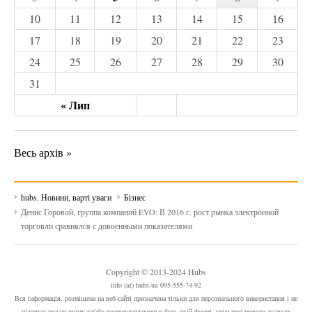
10
11
12
13
14
15
16
17
18
19
20
21
22
23
24
25
26
27
28
29
30
31
« Лип
Весь архів »
hubs. Новини, варті уваги
Бізнес
Денис Горовой, группа компаний EVO: В 2016 г. рост рынка электронной
торговли сравнялся с довоенными показателями
Copyright © 2013-2024 Hubs
info (at) hubs.ua 095-555-74-92
Вся інформація, розміщена на веб-сайті призначена тільки для персонального використання і не
підлягає подальшому та/або розповсюдженню в будь-якій формі, крім письмового дозволу