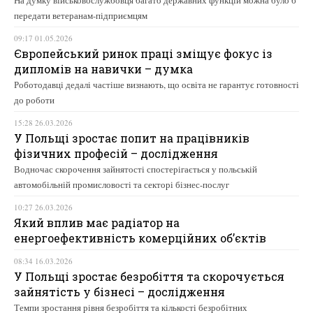
На думку військовослужбовця багато державних функцій можна було б
передати ветеранам-підприємцям
09:17 01.05.2026
Європейський ринок праці зміщує фокус із
дипломів на навички – думка
Роботодавці дедалі частіше визнають, що освіта не гарантує готовності
до роботи
15:28 26.03.2026
У Польщі зростає попит на працівників
фізичних професій – дослідження
Водночас скорочення зайнятості спостерігається у польській
автомобільній промисловості та секторі бізнес-послуг
10:27 26.03.2026
Який вплив має радіатор на
енергоефективність комерційних об’єктів
08:34 16.03.2026
У Польщі зростає безробіття та скорочується
зайнятість у бізнесі – дослідження
Темпи зростання рівня безробіття та кількості безробітних