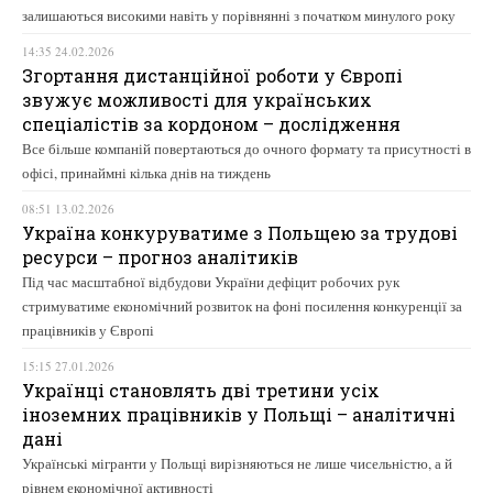
залишаються високими навіть у порівнянні з початком минулого року
14:35 24.02.2026
Згортання дистанційної роботи у Європі
звужує можливості для українських
спеціалістів за кордоном – дослідження
Все більше компаній повертаються до очного формату та присутності в
офісі, принаймні кілька днів на тиждень
08:51 13.02.2026
Україна конкуруватиме з Польщею за трудові
ресурси – прогноз аналітиків
Під час масштабної відбудови України дефіцит робочих рук
стримуватиме економічний розвиток на фоні посилення конкуренції за
працівників у Європі
15:15 27.01.2026
Українці становлять дві третини усіх
іноземних працівників у Польщі – аналітичні
дані
Українські мігранти у Польщі вирізняються не лише чисельністю, а й
рівнем економічної активності