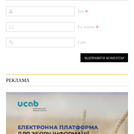
*
Ім'я
*
Ел. пошта
Сайт
РЕКЛАМА