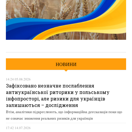
НОВИНИ
14:24 05.08.2026
Зафіксовано незначне послаблення
антиукраїнської риторики у польському
інфопросторі, але ризики для українців
залишаються – дослідження
Втім, аналітики підкреслюють, що інформаційна деескалація поки що
не означає зниження реальних ризиків для українців
17:42 14.07.2026