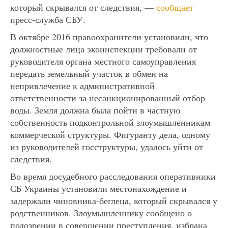
который скрывался от следствия, —
сообщает
пресс-служба СБУ.
В октябре 2016 правоохранители установили, что
должностные лица экоинспекции требовали от
руководителя органа местного самоуправления
передать земельный участок в обмен на
непривлечение к административной
ответственности за несанкционированный отбор
воды. Земля должна была пойти в частную
собственность подконтрольной злоумышленникам
коммерческой структуры. Фигуранту дела, одному
из руководителей госструктуры, удалось уйти от
следствия.
Во время досудебного расследования оперативники
СБ Украины установили местонахождение и
задержали чиновника-беглеца, который скрывался у
родственников. Злоумышленнику сообщено о
подозрении в совершении преступления, избрана