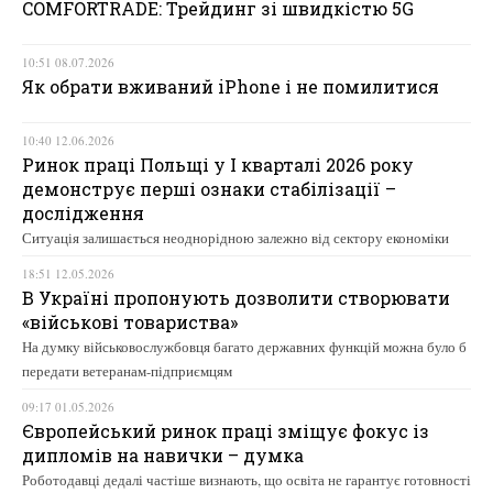
COMFORTRADE: Трейдинг зі швидкістю 5G
10:51 08.07.2026
Як обрати вживаний iPhone і не помилитися
10:40 12.06.2026
Ринок праці Польщі у І кварталі 2026 року
демонструє перші ознаки стабілізації –
дослідження
Ситуація залишається неоднорідною залежно від сектору економіки
18:51 12.05.2026
В Україні пропонують дозволити створювати
«військові товариства»
На думку військовослужбовця багато державних функцій можна було б
передати ветеранам-підприємцям
09:17 01.05.2026
Європейський ринок праці зміщує фокус із
дипломів на навички – думка
Роботодавці дедалі частіше визнають, що освіта не гарантує готовності