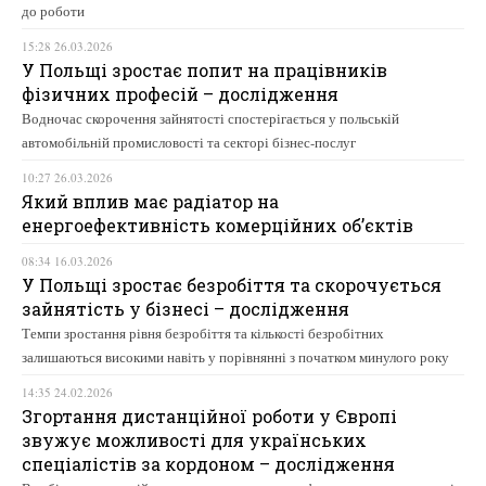
до роботи
15:28 26.03.2026
У Польщі зростає попит на працівників
фізичних професій – дослідження
Водночас скорочення зайнятості спостерігається у польській
автомобільній промисловості та секторі бізнес-послуг
10:27 26.03.2026
Який вплив має радіатор на
енергоефективність комерційних об’єктів
08:34 16.03.2026
У Польщі зростає безробіття та скорочується
зайнятість у бізнесі – дослідження
Темпи зростання рівня безробіття та кількості безробітних
залишаються високими навіть у порівнянні з початком минулого року
14:35 24.02.2026
Згортання дистанційної роботи у Європі
звужує можливості для українських
спеціалістів за кордоном – дослідження