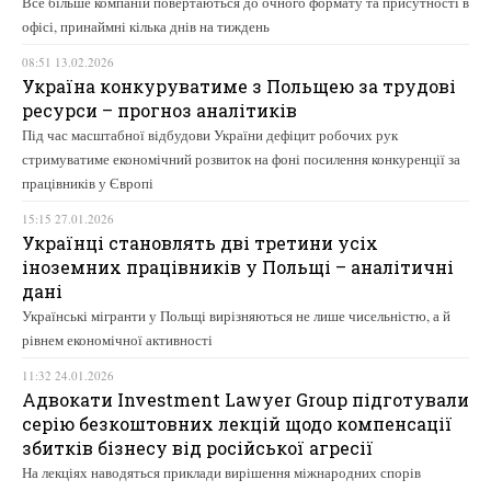
Все більше компаній повертаються до очного формату та присутності в
офісі, принаймні кілька днів на тиждень
08:51 13.02.2026
Україна конкуруватиме з Польщею за трудові
ресурси – прогноз аналітиків
Під час масштабної відбудови України дефіцит робочих рук
стримуватиме економічний розвиток на фоні посилення конкуренції за
працівників у Європі
15:15 27.01.2026
Українці становлять дві третини усіх
іноземних працівників у Польщі – аналітичні
дані
Українські мігранти у Польщі вирізняються не лише чисельністю, а й
рівнем економічної активності
11:32 24.01.2026
Адвокати Investment Lawyer Group підготували
серію безкоштовних лекцій щодо компенсації
збитків бізнесу від російської агресії
На лекціях наводяться приклади вирішення міжнародних спорів