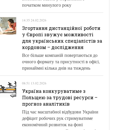
початком минулого року
14:35 24.02.2026
Згортання дистанційної роботи
у Європі звужує можливості
для українських спеціалістів за
кордоном – дослідження
Все більше компаній повертаються до
очного формату та присутності в офісі,
принаймні кілька днів на тиждень
08:51 13.02.2026
Україна конкуруватиме з
Польщею за трудові ресурси –
прогноз аналітиків
Під час масштабної відбудови України
дефіцит робочих рук стримуватиме
економічний розвиток на фоні