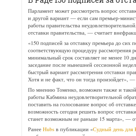
Парламент может рассмотреть вопрос отставк
и другой вариант — если сам премьер-минис
работы правительства неудовлетворительной,
отставки правительства, — считает внефрак
«150 подписей за отставку премьера до сих п
соответствующую процедуру рассмотрения ре
минимальный срок составляет не менее 10 д
заседание после нынешней сессионной недели
быстрый вариант рассмотрения отставки пра
Хотя и не факт, что он тогда произойдет», —
По мнению Томенко, возможен также и такой
работы Кабмина неудовлетворительной обрат
поставить на голосование вопрос об отставке
возможность сегодня решить вопрос отставк
станет возможным не раньше 15 марта», — о
Ранее
Hubs
в публикации «
Судный день для 