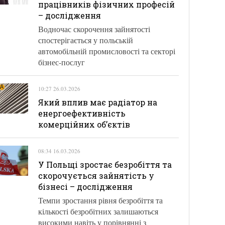
працівників фізичних професій
– дослідження
Водночас скорочення зайнятості
спостерігається у польській
автомобільній промисловості та секторі
бізнес-послуг
10:27 26.03.2026
Який вплив має радіатор на
енергоефективність
комерційних об’єктів
08:34 16.03.2026
У Польщі зростає безробіття та
скорочується зайнятість у
бізнесі – дослідження
Темпи зростання рівня безробіття та
кількості безробітних залишаються
високими навіть у порівнянні з