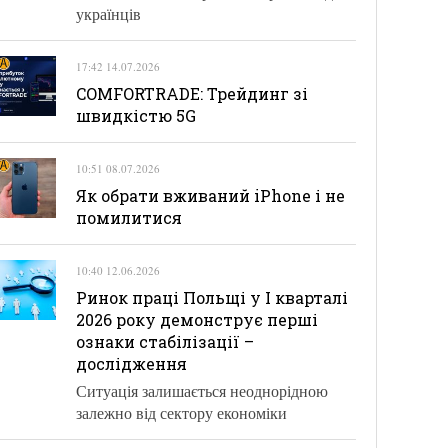
українців
17:42 14.07.2026
COMFORTRADE: Трейдинг зі
швидкістю 5G
10:51 08.07.2026
Як обрати вживаний iPhone і не
помилитися
10:40 12.06.2026
Ринок праці Польщі у І кварталі
2026 року демонструє перші
ознаки стабілізації –
дослідження
Ситуація залишається неоднорідною
залежно від сектору економіки