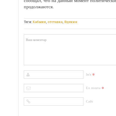
сообщал, что на данный момент политически
продолжаются.
Теги:
Кабмин
,
отставка
,
Яценюк
*
Ім'я
*
Ел. пошта
Сайт