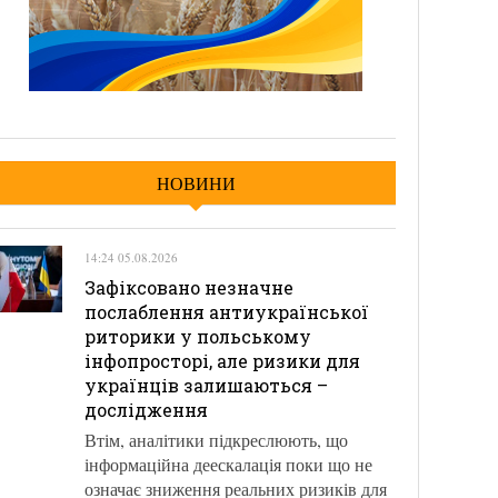
НОВИНИ
14:24 05.08.2026
Зафіксовано незначне
послаблення антиукраїнської
риторики у польському
інфопросторі, але ризики для
українців залишаються –
дослідження
Втім, аналітики підкреслюють, що
інформаційна деескалація поки що не
означає зниження реальних ризиків для