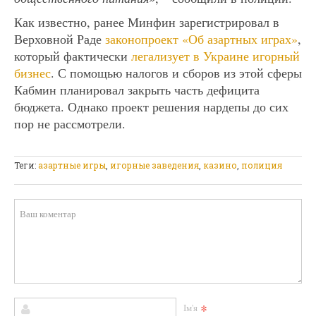
Как известно, ранее Минфин зарегистрировал в
Верховной Раде
законопроект «Об азартных играх»
,
который фактически
легализует в Украине игорный
бизнес
. С помощью налогов и сборов из этой сферы
Кабмин планировал закрыть часть дефицита
бюджета. Однако проект решения нардепы до сих
пор не рассмотрели.
Теги:
азартные игры
,
игорные заведения
,
казино
,
полиция
*
Ім'я