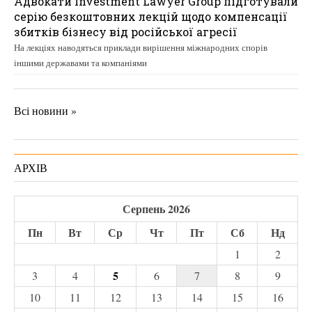
Адвокати Investment Lawyer Group підготували
серію безкоштовних лекцій щодо компенсації
збитків бізнесу від російської агресії
На лекціях наводяться приклади вирішення міжнародних спорів
іншими державами та компаніями
Всі новини »
АРХІВ
Серпень 2026
Пн
Вт
Ср
Чт
Пт
Сб
Нд
1
2
5
3
4
6
7
8
9
10
11
12
13
14
15
16