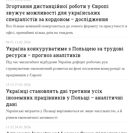
Згортання дистанційної роботи у Європі
звужує можливості для українських
спеціалістів за кордоном – дослідження
Все більше компаній повертаються до очного формату та присутності в
офісі, принаймні кілька днів на тиждень
08:51 13.02.2026
Україна конкуруватиме з Польщею за трудові
ресурси – прогноз аналітиків
Під час масштабної відбудови України дефіцит робочих рук
стримуватиме економічний розвиток на фоні посилення конкуренції за
працівників у Європі
15:15 27.01.2026
Українці становлять дві третини усіх
іноземних працівників у Польщі – аналітичні
дані
Українські мігранти у Польщі вирізняються не лише чисельністю, а й
рівнем економічної активності
11:32 24.01.2026