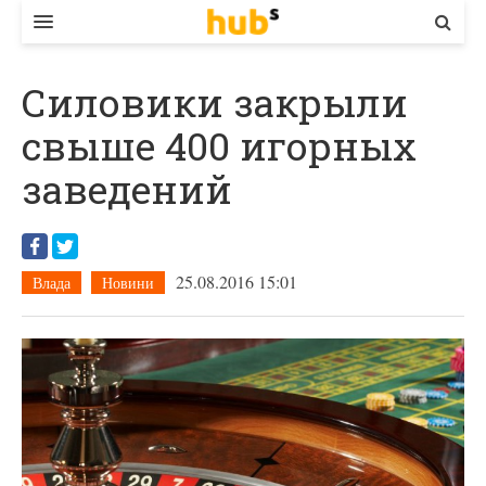
ВЛАДА
Силовики закрыли
ЕКОНОМІКА
свыше 400 игорных
БІЗНЕС
заведений
СТАРТЕР
КОНТАКТИ
25.08.2016 15:01
Влада
Новини