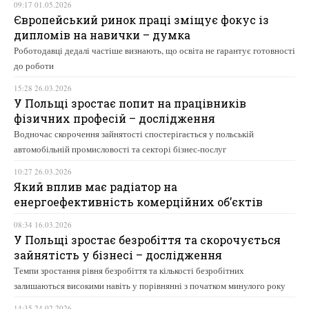
09:17 01.05.2026
Європейський ринок праці зміщує фокус із
дипломів на навички – думка
Роботодавці дедалі частіше визнають, що освіта не гарантує готовності
до роботи
15:28 26.03.2026
У Польщі зростає попит на працівників
фізичних професій – дослідження
Водночас скорочення зайнятості спостерігається у польській
автомобільній промисловості та секторі бізнес-послуг
10:27 26.03.2026
Який вплив має радіатор на
енергоефективність комерційних об’єктів
08:34 16.03.2026
У Польщі зростає безробіття та скорочується
зайнятість у бізнесі – дослідження
Темпи зростання рівня безробіття та кількості безробітних
залишаються високими навіть у порівнянні з початком минулого року
14:35 24.02.2026