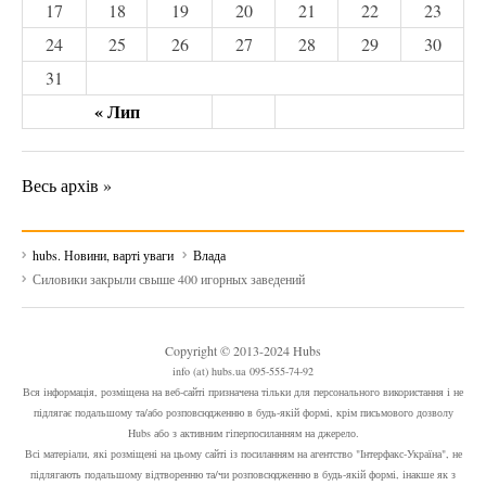
17
18
19
20
21
22
23
24
25
26
27
28
29
30
31
« Лип
Весь архів »
hubs. Новини, варті уваги
Влада
Силовики закрыли свыше 400 игорных заведений
Copyright © 2013-2024 Hubs
info (at) hubs.ua 095-555-74-92
Вся інформація, розміщена на веб-сайті призначена тільки для персонального використання і не
підлягає подальшому та/або розповсюдженню в будь-якій формі, крім письмового дозволу
Hubs або з активним гіперпосиланням на джерело.
Всі матеріали, які розміщені на цьому сайті із посиланням на агентство "Інтерфакс-Україна", не
підлягають подальшому відтворенню та/чи розповсюдженню в будь-якій формі, інакше як з