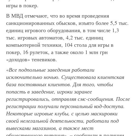
игры в покер.
В МВД отмечают, что во время проведения
санкционированных обысков, изъято более 5,5 тыс.
единиц игрового оборудования, в том числе 1,3
тыс. игровых автоматов, 4,2 тыс. единиц
компьютерной техники, 104 стола для игры в
покер, 16 рулеток, а также около 1 млн грн
«доходов» теневиков.
«
Все подпольные заведения работали
исключительно ночью. Существовала клиентская
база постоянных клиентов. Для того, чтобы
попасть в заведение, игроки заранее
регистрировались, отправляя смс-сообщения. После
регистрации получали персональный код-доступа.
Некоторые игровые клубы, с целью маскировки
своей нелегальной деятельности, работали под
вывесками магазинов, а также мест
общественного питания
», – сообщили в полиции.