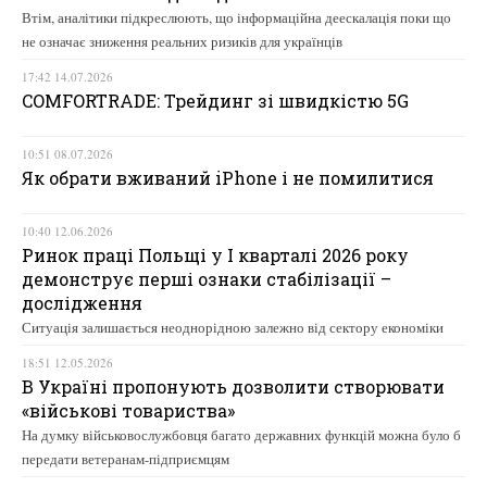
Втім, аналітики підкреслюють, що інформаційна деескалація поки що
не означає зниження реальних ризиків для українців
17:42 14.07.2026
COMFORTRADE: Трейдинг зі швидкістю 5G
10:51 08.07.2026
Як обрати вживаний iPhone і не помилитися
10:40 12.06.2026
Ринок праці Польщі у І кварталі 2026 року
демонструє перші ознаки стабілізації –
дослідження
Ситуація залишається неоднорідною залежно від сектору економіки
18:51 12.05.2026
В Україні пропонують дозволити створювати
«військові товариства»
На думку військовослужбовця багато державних функцій можна було б
передати ветеранам-підприємцям