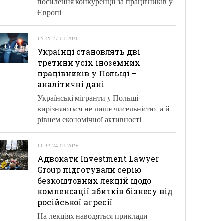
посилення конкуренції за працівників у
Європі
15:15 27.01.2026
Українці становлять дві
третини усіх іноземних
працівників у Польщі –
аналітичні дані
Українські мігранти у Польщі
вирізняються не лише чисельністю, а й
рівнем економічної активності
11:32 24.01.2026
Адвокати Investment Lawyer
Group підготували серію
безкоштовних лекцій щодо
компенсації збитків бізнесу від
російської агресії
На лекціях наводяться приклади