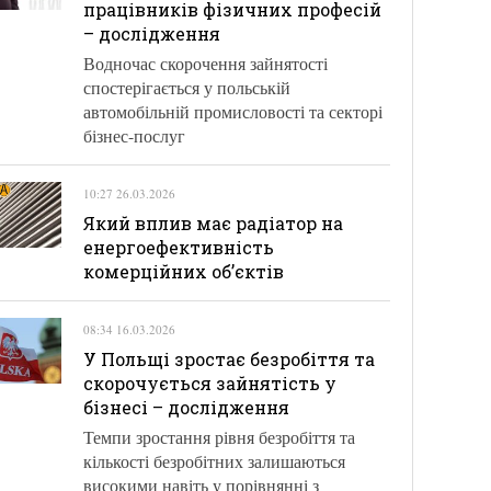
працівників фізичних професій
– дослідження
Водночас скорочення зайнятості
спостерігається у польській
автомобільній промисловості та секторі
бізнес-послуг
10:27 26.03.2026
Який вплив має радіатор на
енергоефективність
комерційних об’єктів
08:34 16.03.2026
У Польщі зростає безробіття та
скорочується зайнятість у
бізнесі – дослідження
Темпи зростання рівня безробіття та
кількості безробітних залишаються
високими навіть у порівнянні з