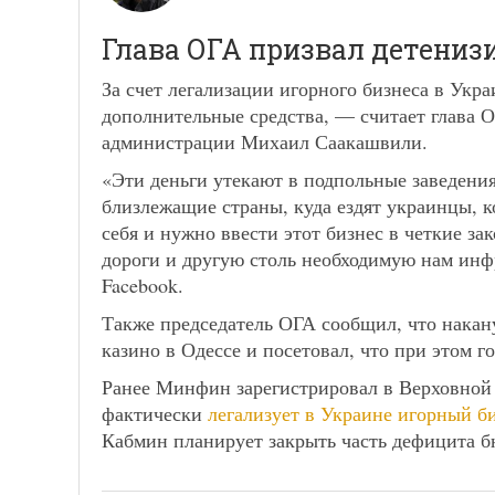
Глава ОГА призвал детениз
За счет легализации игорного бизнеса в Укр
дополнительные средства, — считает глава 
администрации Михаил Саакашвили.
«Эти деньги утекают в подпольные заведения
близлежащие страны, куда ездят украинцы, 
себя и нужно ввести этот бизнес в четкие за
дороги и другую столь необходимую нам инфр
Facebook.
Также председатель ОГА сообщил, что накан
казино в Одессе и посетовал, что при этом г
Ранее Минфин зарегистрировал в Верховной 
фактически
легализует в Украине игорный б
Кабмин планирует закрыть часть дефицита б