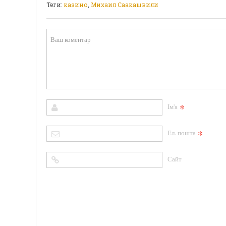
Теги:
казино
,
Михаил Саакашвили
*
Ім'я
*
Ел. пошта
Сайт