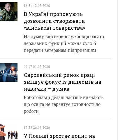
18:51 12.05.2026
В Україні пропонують
дозволити створювати
«військові товариства»
На думку військовослужбовця багато
державних функцій можна було б
передати ветеранам-підприємцям
09:17 01.05.2026
Європейський ринок праці
зміщує фокус із дипломів на
навички – думка
Роботодавці дедалі частіше визнають,
що освіта не гарантує готовності до
роботи
15:28 26.03.2026
У Польщі зростає попит на