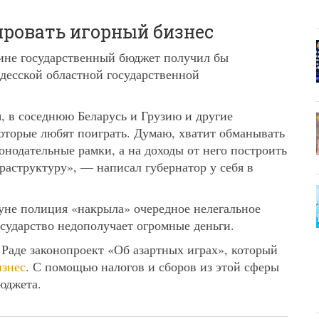
ировать игорный бизнес
аине государственный бюджет получил бы
Одесской областной государственной
, в соседнюю Беларусь и Грузию и другие
которые любят поиграть. Думаю, хватит обманывать
конодательные рамки, а на доходы от него построить
аструктуру», — написал губернатор у себя в
уне полиция «накрыла» очередное нелегальное
осударство недополучает огромные деньги.
Раде законопроект «Об азартных играх», который
изнес
. С помощью налогов и сборов из этой сферы
юджета.