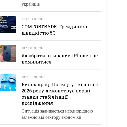
українців
17:42 14.07.2026
COMFORTRADE: Трейдинг зі
швидкістю 5G
10:51 08.07.2026
Як обрати вживаний iPhone і не
помилитися
10:40 12.06.2026
Ринок праці Польщі у І кварталі
2026 року демонструє перші
ознаки стабілізації –
дослідження
Ситуація залишається неоднорідною
залежно від сектору економіки