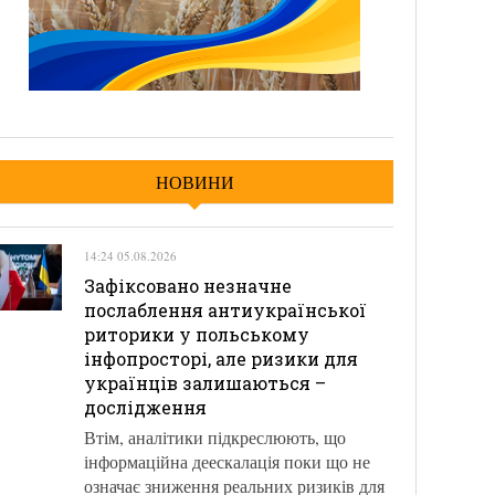
НОВИНИ
14:24 05.08.2026
Зафіксовано незначне
послаблення антиукраїнської
риторики у польському
інфопросторі, але ризики для
українців залишаються –
дослідження
Втім, аналітики підкреслюють, що
інформаційна деескалація поки що не
означає зниження реальних ризиків для