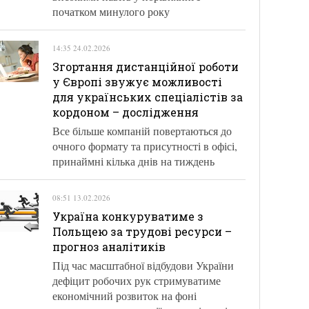
початком минулого року
14:35 24.02.2026
Згортання дистанційної роботи
у Європі звужує можливості
для українських спеціалістів за
кордоном – дослідження
Все більше компаній повертаються до
очного формату та присутності в офісі,
принаймні кілька днів на тиждень
08:51 13.02.2026
Україна конкуруватиме з
Польщею за трудові ресурси –
прогноз аналітиків
Під час масштабної відбудови України
дефіцит робочих рук стримуватиме
економічний розвиток на фоні