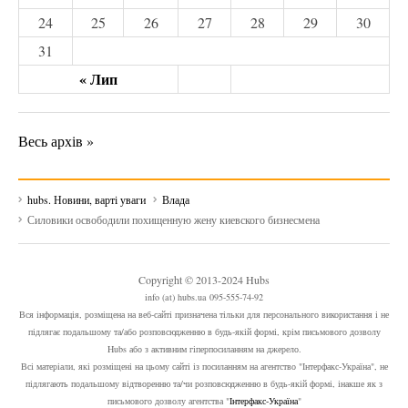
24
25
26
27
28
29
30
31
« Лип
Весь архів »
hubs. Новини, варті уваги
Влада
Силовики освободили похищенную жену киевского бизнесмена
Copyright © 2013-2024 Hubs
info (at) hubs.ua 095-555-74-92
Вся інформація, розміщена на веб-сайті призначена тільки для персонального використання і не
підлягає подальшому та/або розповсюдженню в будь-якій формі, крім письмового дозволу
Hubs або з активним гіперпосиланням на джерело.
Всі матеріали, які розміщені на цьому сайті із посиланням на агентство "Інтерфакс-Україна", не
підлягають подальшому відтворенню та/чи розповсюдженню в будь-якій формі, інакше як з
письмового дозволу агентства "
Інтерфакс-Україна
"