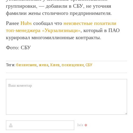
группировки, — добавили в СБУ, не уточняя
фамилии жены столичного предпринимателя.
Ранее
Hubs
сообщал что
неизвестные похитили
топ-менеджера «Укрзализныци»
, который в ПАО
курировал многомиллионные контракты.
Фото: СБУ
Теги:
бизнесмен
,
жена
,
Киев
,
похищение
,
СБУ
*
Ім'я