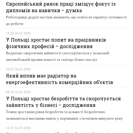
Європейський ринок праці зміщує фокус із
дипломів на навички – думка
Роботодавці дедалі частіше визнають, що освіта не гарантує готовності
до роботи
15:28 26.03.2026
У Польщі зростає попит на працівників
фізичних професій – дослідження
Водночас скорочення зайнятості спостерігається у польській
автомобільній промисловості та секторі бізнес-послуг
10:27 26.03.2026
Який вплив має радіатор на
енергоефективність комерційних об’єктів
08:34 16.03.2026
У Польщі зростає безробіття та скорочується
зайнятість у бізнесі – дослідження
Темпи зростання рівня безробіття та кількості безробітних
залишаються високими навіть у порівнянні з початком минулого року
14:35 24.02.2026