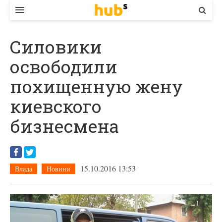
ВЛАДА
Силовики
ЕКОНОМІКА
освободили
БІЗНЕС
похищенную жену
СТАРТЕР
киевского
КОНТАКТИ
бизнесмена
15.10.2016 13:53
Влада
Новини