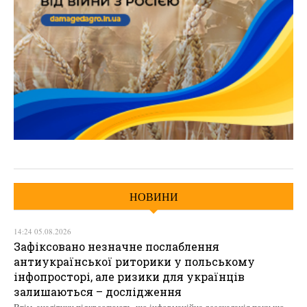
НОВИНИ
14:24 05.08.2026
Зафіксовано незначне послаблення
антиукраїнської риторики у польському
інфопросторі, але ризики для українців
залишаються – дослідження
Втім, аналітики підкреслюють, що інформаційна деескалація поки що