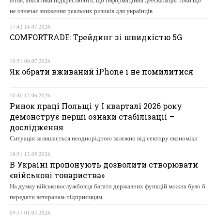
не означає зниження реальних ризиків для українців
17:42 14.07.2026
COMFORTRADE: Трейдинг зі швидкістю 5G
10:51 08.07.2026
Як обрати вживаний iPhone і не помилитися
10:40 12.06.2026
Ринок праці Польщі у І кварталі 2026 року
демонструє перші ознаки стабілізації –
дослідження
Ситуація залишається неоднорідною залежно від сектору економіки
18:51 12.05.2026
В Україні пропонують дозволити створювати
«військові товариства»
На думку військовослужбовця багато державних функцій можна було б
передати ветеранам-підприємцям
09:17 01.05.2026