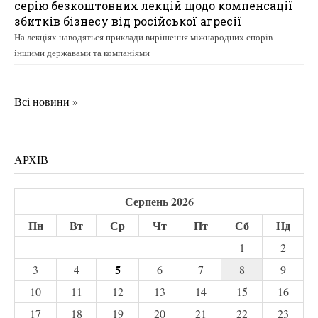
серію безкоштовних лекцій щодо компенсації
збитків бізнесу від російської агресії
На лекціях наводяться приклади вирішення міжнародних спорів
іншими державами та компаніями
Всі новини »
АРХІВ
Серпень 2026
Пн
Вт
Ср
Чт
Пт
Сб
Нд
1
2
5
3
4
6
7
8
9
10
11
12
13
14
15
16
17
18
19
20
21
22
23