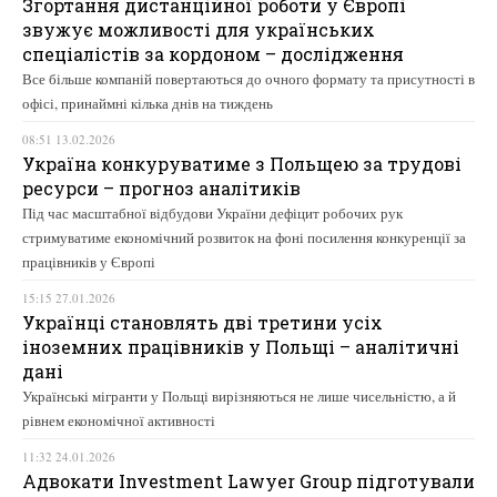
Згортання дистанційної роботи у Європі
звужує можливості для українських
спеціалістів за кордоном – дослідження
Все більше компаній повертаються до очного формату та присутності в
офісі, принаймні кілька днів на тиждень
08:51 13.02.2026
Україна конкуруватиме з Польщею за трудові
ресурси – прогноз аналітиків
Під час масштабної відбудови України дефіцит робочих рук
стримуватиме економічний розвиток на фоні посилення конкуренції за
працівників у Європі
15:15 27.01.2026
Українці становлять дві третини усіх
іноземних працівників у Польщі – аналітичні
дані
Українські мігранти у Польщі вирізняються не лише чисельністю, а й
рівнем економічної активності
11:32 24.01.2026
Адвокати Investment Lawyer Group підготували