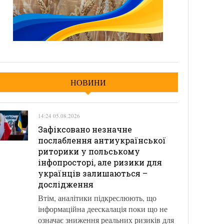
НОВИНИ
14:24 05.08.2026
Зафіксовано незначне
послаблення антиукраїнської
риторики у польському
інфопросторі, але ризики для
українців залишаються –
дослідження
Втім, аналітики підкреслюють, що
інформаційна деескалація поки що не
означає зниження реальних ризиків для