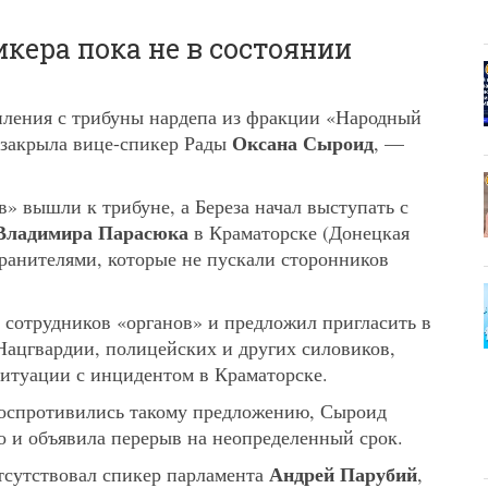
кера пока не в состоянии
ления с трибуны нардепа из фракции «Народный
Оксана Сыроид
закрыла вице-спикер Рады
, —
» вышли к трибуне, а Береза начал выступать с
Владимира Парасюка
в Краматорске (Донецкая
хранителями, которые не пускали сторонников
ь сотрудников «органов» и предложил пригласить в
Нацгвардии, полицейских и других силовиков,
ситуации с инцидентом в Краматорске.
 воспротивились такому предложению, Сыроид
то и объявила перерыв на неопределенный срок.
Андрей Парубий
отсутствовал спикер парламента
,