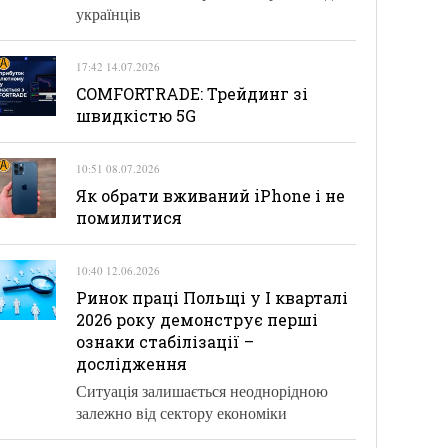
українців
17:42 14.07.2026
COMFORTRADE: Трейдинг зі
швидкістю 5G
10:51 08.07.2026
Як обрати вживаний iPhone і не
помилитися
10:40 12.06.2026
Ринок праці Польщі у І кварталі
2026 року демонструє перші
ознаки стабілізації –
дослідження
Ситуація залишається неоднорідною
залежно від сектору економіки