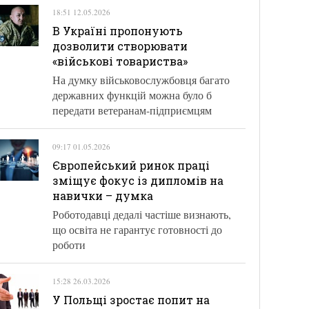
18:51 12.05.2026
В Україні пропонують
дозволити створювати
«військові товариства»
На думку військовослужбовця багато
державних функцій можна було б
передати ветеранам-підприємцям
09:17 01.05.2026
Європейський ринок праці
зміщує фокус із дипломів на
навички – думка
Роботодавці дедалі частіше визнають,
що освіта не гарантує готовності до
роботи
15:28 26.03.2026
У Польщі зростає попит на