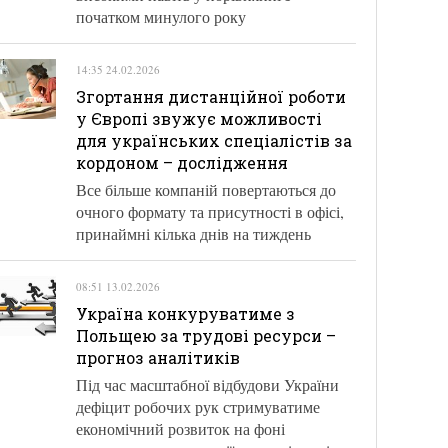
початком минулого року
14:35 24.02.2026
Згортання дистанційної роботи
у Європі звужує можливості
для українських спеціалістів за
кордоном – дослідження
Все більше компаній повертаються до
очного формату та присутності в офісі,
принаймні кілька днів на тиждень
08:51 13.02.2026
Україна конкуруватиме з
Польщею за трудові ресурси –
прогноз аналітиків
Під час масштабної відбудови України
дефіцит робочих рук стримуватиме
економічний розвиток на фоні