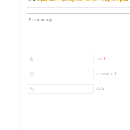
*
Ім'я
*
Ел. пошта
Сайт