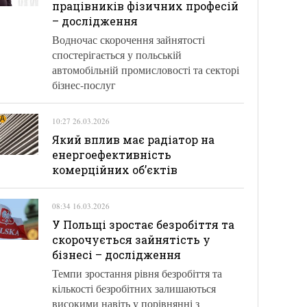
працівників фізичних професій
– дослідження
Водночас скорочення зайнятості
спостерігається у польській
автомобільній промисловості та секторі
бізнес-послуг
10:27 26.03.2026
Який вплив має радіатор на
енергоефективність
комерційних об’єктів
08:34 16.03.2026
У Польщі зростає безробіття та
скорочується зайнятість у
бізнесі – дослідження
Темпи зростання рівня безробіття та
кількості безробітних залишаються
високими навіть у порівнянні з