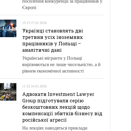
посилення конкуренції за працівників у
Європі
15:15 27.01.2026
Українці становлять дві
третини усіх іноземних
працівників у Польщі –
аналітичні дані
Українські мігранти у Польщі
вирізняються не лише чисельністю, а й
рівнем економічної активності
11:32 24.01.2026
Адвокати Investment Lawyer
Group підготували серію
безкоштовних лекцій щодо
компенсації збитків бізнесу від
російської агресії
На лекціях наводяться приклади