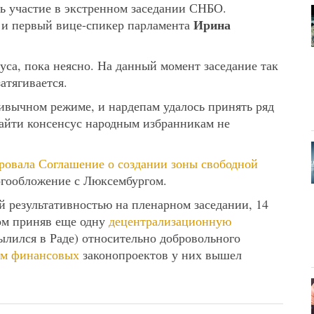
ь участие в экстренном заседании СНБО.
Ирина
е и первый вице-спикер парламента
уса, пока неясно. На данный момент заседание так
атягивается.
ивычном режиме, и нардепам удалось принять ряд
айти консенсус народным избранникам не
ровала Соглашение о создании зоны свободной
огообложение с Люксембургом.
й результативностью на пленарном заседании, 14
дом приняв еще одну
децентрализационную
ылился в Раде) относительно добровольного
ом финансовых
законопроектов у них вышел