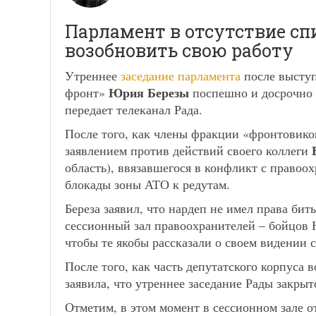
Парламент в отсутствие спи
возобновить свою работу
Утреннее
заседание парламента
после выступ
Юрия Березы
фронт»
поспешно и досрочно 
передает телеканал Рада.
После того, как члены фракции «фронтовиков
заявлением против действий своего коллеги
область), ввязавшегося в конфликт с правоо
блокады зоны АТО к редутам.
Береза заявил, что нардеп не имел права бит
сессионный зал правоохранителей – бойцов 
чтобы те якобы рассказали о своем видении 
После того, как часть депутатского корпуса
заявила, что утреннее заседание Рады закры
Отметим, в этом момент в сессионном зале 