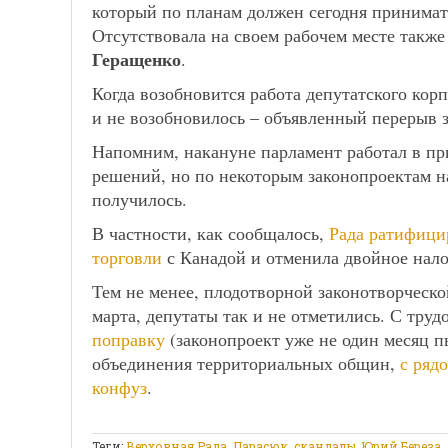
который по планам должен сегодня принимат
Отсутствовала на своем рабочем месте такж
Геращенко
.
Когда возобновится работа депутатского корп
и не возобновилось – объявленный перерыв з
Напомним, накануне парламент работал в пр
решений, но по некоторым законопроектам н
получилось.
В частности, как сообщалось,
Рада ратифици
торговли
с Канадой и отменила двойное нал
Тем не менее, плодотворной законотворческо
марта, депутаты так и не отметились. С тру
поправку
(законопроект уже не один месяц п
объединения территориальных общин,
с ряд
конфуз
.
Теги:
Верховная Рада
,
Парасюк
,
скандалы
,
Юрий Береза