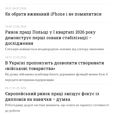
10:51 08.07.2026
Як обрати вживаний iPhone і не помилитися
10:40 12.06.2026
Ринок праці Польщі у І кварталі 2026 року
демонструє перші ознаки стабілізації –
дослідження
Ситуація залишається неоднорідною залежно від сектору економіки
18:51 12.05.2026
В Україні пропонують дозволити створювати
«військові товариства»
На думку військовослужбовця багато державних функцій можна було б
передати ветеранам-підприємцям
09:17 01.05.2026
Європейський ринок праці зміщує фокус із
дипломів на навички – думка
Роботодавці дедалі частіше визнають, що освіта не гарантує готовності
до роботи