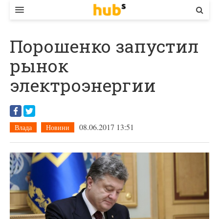
ВЛАДА
Порошенко запустил
ЕКОНОМІКА
рынок
БІЗНЕС
электроэнергии
СТАРТЕР
КОНТАКТИ
08.06.2017 13:51
Влада
Новини