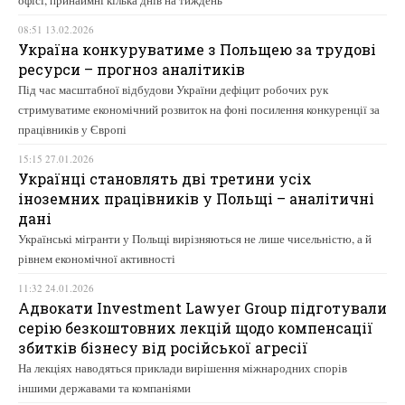
08:51 13.02.2026
Україна конкуруватиме з Польщею за трудові
ресурси – прогноз аналітиків
Під час масштабної відбудови України дефіцит робочих рук
стримуватиме економічний розвиток на фоні посилення конкуренції за
працівників у Європі
15:15 27.01.2026
Українці становлять дві третини усіх
іноземних працівників у Польщі – аналітичні
дані
Українські мігранти у Польщі вирізняються не лише чисельністю, а й
рівнем економічної активності
11:32 24.01.2026
Адвокати Investment Lawyer Group підготували
серію безкоштовних лекцій щодо компенсації
збитків бізнесу від російської агресії
На лекціях наводяться приклади вирішення міжнародних спорів
іншими державами та компаніями