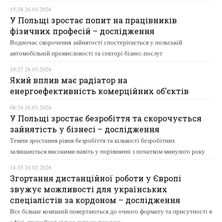
15:28 26.03.2026
У Польщі зростає попит на працівників
фізичних професій – дослідження
Водночас скорочення зайнятості спостерігається у польській
автомобільній промисловості та секторі бізнес-послуг
10:27 26.03.2026
Який вплив має радіатор на
енергоефективність комерційних об’єктів
08:34 16.03.2026
У Польщі зростає безробіття та скорочується
зайнятість у бізнесі – дослідження
Темпи зростання рівня безробіття та кількості безробітних
залишаються високими навіть у порівнянні з початком минулого року
14:35 24.02.2026
Згортання дистанційної роботи у Європі
звужує можливості для українських
спеціалістів за кордоном – дослідження
Все більше компаній повертаються до очного формату та присутності в
офісі, принаймні кілька днів на тиждень