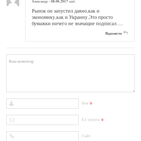
Александр
- 08.06.2017
said:
Рынок он запустил давно,как и
экономику,как и Украину.Это просто
бумажки ничего не значащие подписал….
Відповісти
*
Ім'я
*
Ел. пошта
Сайт