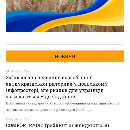
НОВИНИ
14:24 05.08.2026
Зафіксовано незначне послаблення
антиукраїнської риторики у польському
інфопросторі, але ризики для українців
залишаються – дослідження
Втім, аналітики підкреслюють, що інформаційна деескалація поки що
не означає зниження реальних ризиків для українців
17:42 14.07.2026
COMFORTRADE: Трейдинг зі швидкістю 5G