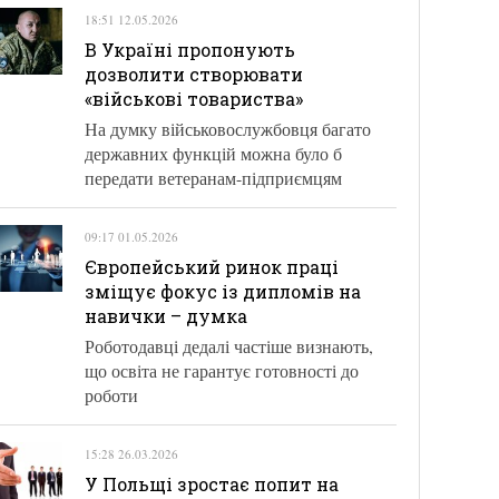
18:51 12.05.2026
В Україні пропонують
дозволити створювати
«військові товариства»
На думку військовослужбовця багато
державних функцій можна було б
передати ветеранам-підприємцям
09:17 01.05.2026
Європейський ринок праці
зміщує фокус із дипломів на
навички – думка
Роботодавці дедалі частіше визнають,
що освіта не гарантує готовності до
роботи
15:28 26.03.2026
У Польщі зростає попит на