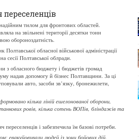
ч переселенців
надійним тилом для фронтових областей.
вляла на звільнені території десятки тонн
свою обороноздатність.
к Полтавської обласної військової адміністрації
 на сесії Полтавської облради.
ни з обласного бюджету і бюджетів громад
суму надав допомогу й бізнес Полтавщини. За ці
повували авто, засоби зв’язку, бронежилети,
рмовано кілька ліній ешелонованої оборони,
танкових ровів, кілька сотень ВОПів, бліндажів та
 переселенців і забезпечила їм базові потреби.
м: евакуйовували людей із зони бойових дій,