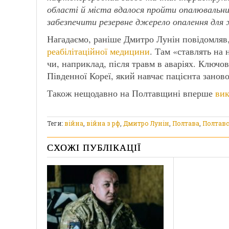
області й міста вдалося пройти опалювальни
забезпечити резервне джерело опалення для 
Нагадаємо, раніше Дмитро Лунін повідомля
реабілітаційної медицини
. Там «ставлять на 
чи, наприклад, після травм в аваріях. Ключо
Південної Кореї, який навчає пацієнта заново
Також нещодавно на Полтавщині вперше
вик
Теги:
війна
,
війна з рф
,
Дмитро Лунін
,
Полтава
,
Полтавс
СХОЖІ ПУБЛІКАЦІЇ