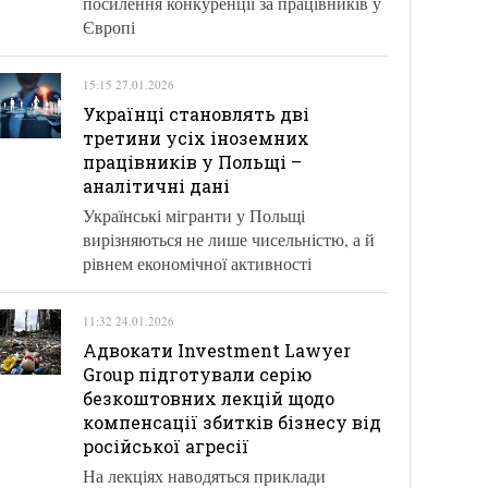
посилення конкуренції за працівників у
Європі
15:15 27.01.2026
Українці становлять дві
третини усіх іноземних
працівників у Польщі –
аналітичні дані
Українські мігранти у Польщі
вирізняються не лише чисельністю, а й
рівнем економічної активності
11:32 24.01.2026
Адвокати Investment Lawyer
Group підготували серію
безкоштовних лекцій щодо
компенсації збитків бізнесу від
російської агресії
На лекціях наводяться приклади