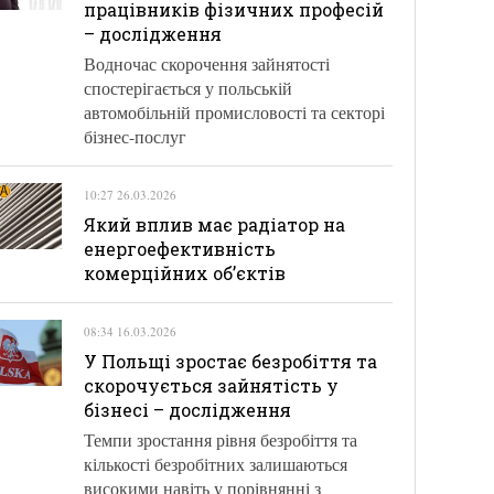
працівників фізичних професій
– дослідження
Водночас скорочення зайнятості
спостерігається у польській
автомобільній промисловості та секторі
бізнес-послуг
10:27 26.03.2026
Який вплив має радіатор на
енергоефективність
комерційних об’єктів
08:34 16.03.2026
У Польщі зростає безробіття та
скорочується зайнятість у
бізнесі – дослідження
Темпи зростання рівня безробіття та
кількості безробітних залишаються
високими навіть у порівнянні з