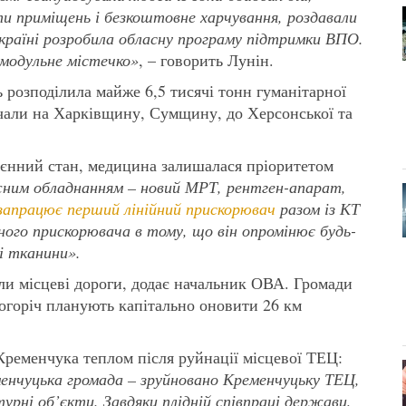
ти приміщень і безкоштовне харчування, роздавали
раїні розробила обласну програму підтримки ВПО.
модульне містечко
»
, – говорить Лунін.
 розподілила майже 6,5 тисячі тонн гуманітарної
чали на Харківщину, Сумщину, до Херсонської та
оєнний стан, медицина залишалася пріоритетом
им обладнанням – новий МРТ, рентген-апарат,
запрацює перший лінійний прискорювач
разом із КТ
йного прискорювача в тому, що він опромінює будь-
і тканини».
и місцеві дороги, додає начальник ОВА. Громади
ьогоріч планують капітально оновити 26 км
Кременчука теплом після руйнації місцевої ТЕЦ:
енчуцька громада – зруйновано Кременчуцьку ТЕЦ,
рні об’єкти. Завдяки плідній співпраці держави,