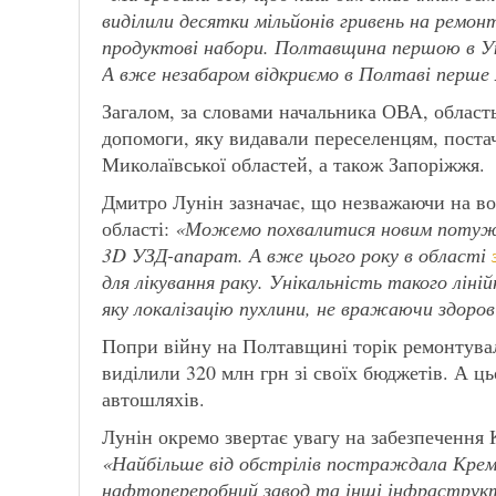
виділили десятки мільйонів гривень на ремон
продуктові набори.
Полтавщина першою в Ук
А вже незабаром відкриємо в Полтаві перше 
Загалом, за словами начальника ОВА, область
допомоги, яку видавали переселенцям, поста
Миколаївської областей, а також Запоріжжя.
Дмитро Лунін зазначає, що незважаючи на в
області:
«Можемо похвалитися новим потужн
3D УЗД-апарат. А вже цього року в області
для лікування раку. Унікальність такого ліні
яку локалізацію пухлини, не вражаючи здоров
Попри війну на Полтавщині торік ремонтувал
виділили 320 млн грн зі своїх бюджетів. А ц
автошляхів.
Лунін окремо звертає увагу на забезпечення 
«Найбільше від обстрілів постраждала Крем
нафтопереробний завод та інші інфраструкту