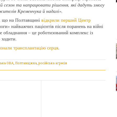
й сезон та напрацювати рішення, які дадуть змогу
жителів Кременчука й надалі».
в, що на Полтавщині
відкрили перший Центр
ноги» найважчих пацієнтів після поранень на війні
ве обладнання – це роботизований комплекс із
 ходити.
онали трансплантацію серця
.
ька ОВА
,
Полтавщина
,
російська агресія