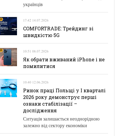
українців
17:42 14.07.2026
COMFORTRADE: Трейдинг зі
швидкістю 5G
10:51 08.07.2026
Як обрати вживаний iPhone і не
помилитися
10:40 12.06.2026
Ринок праці Польщі у І кварталі
2026 року демонструє перші
ознаки стабілізації –
дослідження
Ситуація залишається неоднорідною
залежно від сектору економіки