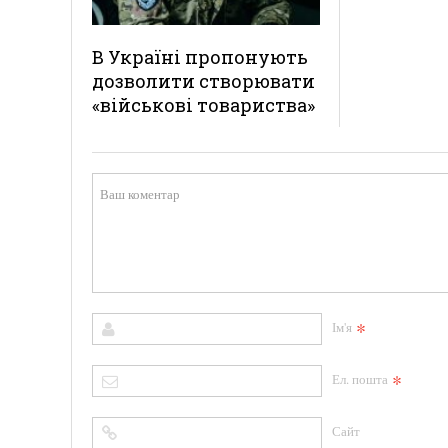
В Україні пропонують
дозволити створювати
«військові товариства»
*
Ім'я
*
Ел. пошта
Сайт