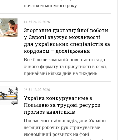
початком минулого року
14:35 24.02.2026
Згортання дистанційної роботи
у Європі звужує можливості
для українських спеціалістів за
кордоном – дослідження
Все більше компаній повертаються до
очного формату та присутності в офісі,
принаймні кілька днів на тиждень
08:51 13.02.2026
Україна конкуруватиме з
Польщею за трудові ресурси –
прогноз аналітиків
Під час масштабної відбудови України
дефіцит робочих рук стримуватиме
економічний розвиток на фоні