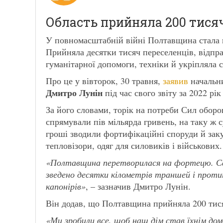
Область прийняла 200 тися
У повномасштабній війні Полтавщина стала 
Прийняла десятки тисяч переселенців, відпра
гуманітарної допомоги, техніки й укріпляла 
Про це у вівторок, 30 травня,
заявив
начальни
Дмитро Лунін
під час свого звіту за 2022 рік
За його словами, торік на потреби Сил оборо
спрямували пів мільярда гривень, на таку ж 
гроші зводили фортифікаційні споруди й заку
тепловізори, одяг для силовиків і військових.
«Полтавщина перетворилася на фортецю. Сфо
зведено десятки кілометрів траншей і проти
капонірів»
, – зазначив Дмитро Лунін.
Він додав, що Полтавщина прийняла 200 тисяч
«
Ми зробили все, щоб наш дім став їхнім домо