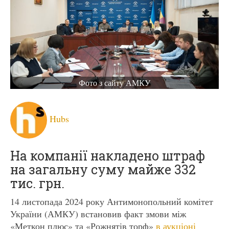
Фото з сайту АМКУ
Hubs
На компанії накладено штраф
на загальну суму майже 332
тис. грн.
14 листопада 2024 року Антимонопольний комітет
України (АМКУ) встановив факт змови між
«Меткон плюс» та «Рожнятів торф»
в аукціоні