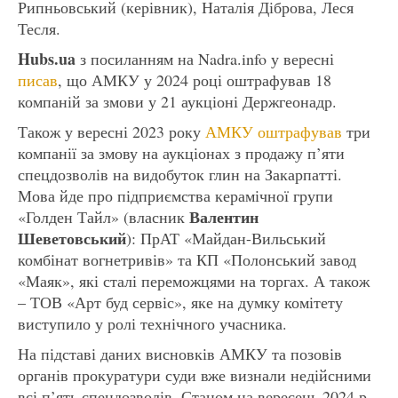
Рипньовський (керівник), Наталія Діброва, Леся
Тесля.
Hubs.ua
з посиланням на Nadra.info у вересні
писав
, що АМКУ у 2024 році оштрафував 18
компаній за змови у 21 аукціоні Держгеонадр.
Також у вересні 2023 року
АМКУ оштрафував
три
компанії за змову на аукціонах з продажу п’яти
спецдозволів на видобуток глин на Закарпатті.
Мова йде про підприємства керамічної групи
Валентин
«Голден Тайл» (власник
Шеветовський
): ПрАТ «Майдан-Вильський
комбінат вогнетривів» та КП «Полонський завод
«Маяк», які сталі переможцями на торгах. А також
– ТОВ «Арт буд сервіс», яке на думку комітету
виступило у ролі технічного учасника.
На підставі даних висновків АМКУ та позовів
органів прокуратури суди вже визнали недійсними
всі п’ять спецдозволів. Станом на вересень 2024 р.