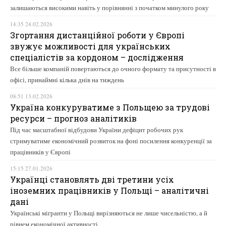
залишаються високими навіть у порівнянні з початком минулого року
14:35 24.02.2026
Згортання дистанційної роботи у Європі
звужує можливості для українських
спеціалістів за кордоном – дослідження
Все більше компаній повертаються до очного формату та присутності в
офісі, принаймні кілька днів на тиждень
08:51 13.02.2026
Україна конкуруватиме з Польщею за трудові
ресурси – прогноз аналітиків
Під час масштабної відбудови України дефіцит робочих рук
стримуватиме економічний розвиток на фоні посилення конкуренції за
працівників у Європі
15:15 27.01.2026
Українці становлять дві третини усіх
іноземних працівників у Польщі – аналітичні
дані
Українські мігранти у Польщі вирізняються не лише чисельністю, а й
рівнем економічної активності