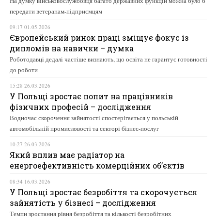
На думку військовослужбовця багато державних функцій можна було б
передати ветеранам-підприємцям
09:17 01.05.2026
Європейський ринок праці зміщує фокус із
дипломів на навички – думка
Роботодавці дедалі частіше визнають, що освіта не гарантує готовності
до роботи
15:28 26.03.2026
У Польщі зростає попит на працівників
фізичних професій – дослідження
Водночас скорочення зайнятості спостерігається у польській
автомобільній промисловості та секторі бізнес-послуг
10:27 26.03.2026
Який вплив має радіатор на
енергоефективність комерційних об’єктів
08:34 16.03.2026
У Польщі зростає безробіття та скорочується
зайнятість у бізнесі – дослідження
Темпи зростання рівня безробіття та кількості безробітних