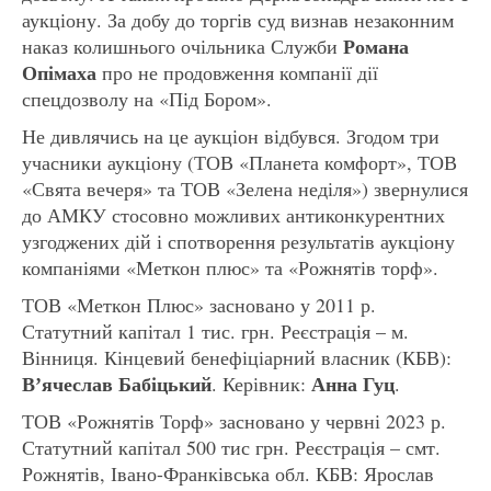
аукціону. За добу до торгів суд визнав незаконним
Романа
наказ колишнього очільника Служби
Опімаха
про не продовження компанії дії
спецдозволу на «Під Бором».
Не дивлячись на це аукціон відбувся. Згодом три
учасники аукціону (ТОВ «Планета комфорт», ТОВ
«Свята вечеря» та ТОВ «Зелена неділя») звернулися
до АМКУ стосовно можливих антиконкурентних
узгоджених дій і спотворення результатів аукціону
компаніями «Меткон плюс» та «Рожнятів торф».
ТОВ «Меткон Плюс» засновано у 2011 р.
Статутний капітал 1 тис. грн. Реєстрація – м.
Вінниця. Кінцевий бенефіціарний власник (КБВ):
Вʼячеслав Бабіцький
Анна Гуц
. Керівник:
.
ТОВ «Рожнятів Торф» засновано у червні 2023 р.
Статутний капітал 500 тис грн. Реєстрація – смт.
Рожнятів, Івано-Франківська обл. КБВ: Ярослав