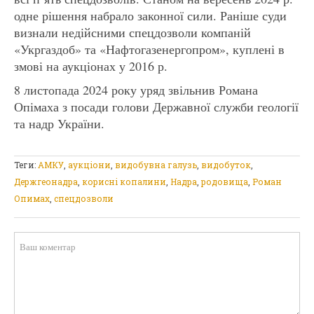
одне рішення набрало законної сили. Раніше суди
визнали недійсними спецдозволи компаній
«Укргаздоб» та «Нафтогазенергопром», куплені в
змові на аукціонах у 2016 р.
8 листопада 2024 року уряд звільнив Романа
Опімаха з посади голови Державної служби геології
та надр України.
Теги:
АМКУ
,
аукціони
,
видобувна галузь
,
видобуток
,
Держгеонадра
,
корисні копалини
,
Надра
,
родовища
,
Роман
Опимах
,
спецдозволи