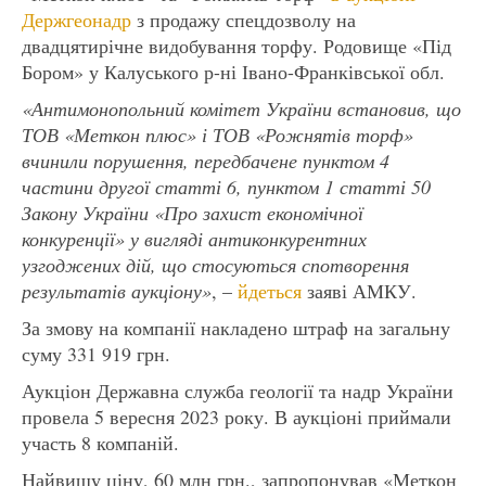
Держгеонадр
з продажу спецдозволу на
двадцятирічне видобування торфу. Родовище «Під
Бором» у Калуського р-ні Івано-Франківської обл.
«Антимонопольний комітет України встановив, що
ТОВ «Меткон плюс» і ТОВ «Рожнятів торф»
вчинили порушення, передбачене пунктом 4
частини другої статті 6, пунктом 1 статті 50
Закону України «Про захист економічної
конкуренції» у вигляді антиконкурентних
узгоджених дій, що стосуються спотворення
результатів аукціону»
, –
йдеться
заяві АМКУ.
За змову на компанії накладено штраф на загальну
суму 331 919 грн.
Аукціон Державна служба геології та надр України
провела 5 вересня 2023 року. В аукціоні приймали
участь 8 компаній.
Найвищу ціну, 60 млн грн., запропонував «Меткон