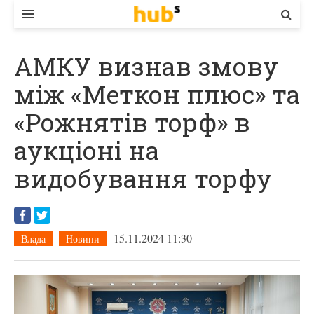
ВЛАДА
АМКУ визнав змову
ЕКОНОМІКА
між «Меткон плюс» та
БІЗНЕС
«Рожнятів торф» в
СТАРТЕР
аукціоні на
КОНТАКТИ
видобування торфу
15.11.2024 11:30
Влада
Новини