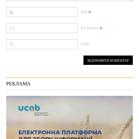
*
Ім'я
*
Ел. пошта
Сайт
РЕКЛАМА