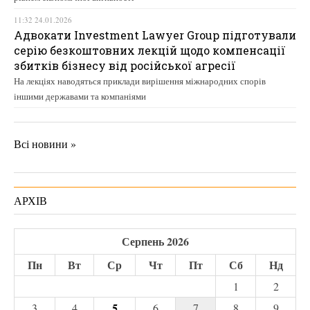
11:32 24.01.2026
Адвокати Investment Lawyer Group підготували
серію безкоштовних лекцій щодо компенсації
збитків бізнесу від російської агресії
На лекціях наводяться приклади вирішення міжнародних спорів
іншими державами та компаніями
Всі новини »
АРХІВ
Серпень 2026
Пн
Вт
Ср
Чт
Пт
Сб
Нд
1
2
5
3
4
6
7
8
9