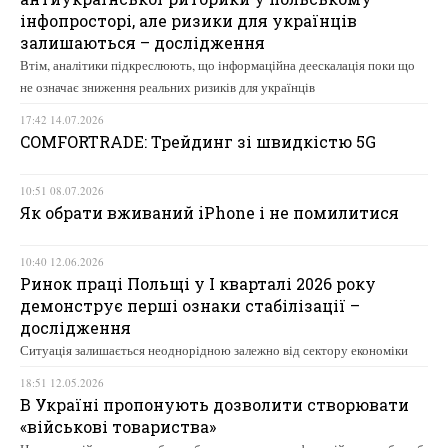
інфопросторі, але ризики для українців
залишаються – дослідження
Втім, аналітики підкреслюють, що інформаційна деескалація поки що
не означає зниження реальних ризиків для українців
17:42 14.07.2026
COMFORTRADE: Трейдинг зі швидкістю 5G
10:51 08.07.2026
Як обрати вживаний iPhone і не помилитися
10:40 12.06.2026
Ринок праці Польщі у І кварталі 2026 року
демонструє перші ознаки стабілізації –
дослідження
Ситуація залишається неоднорідною залежно від сектору економіки
18:51 12.05.2026
В Україні пропонують дозволити створювати
«військові товариства»