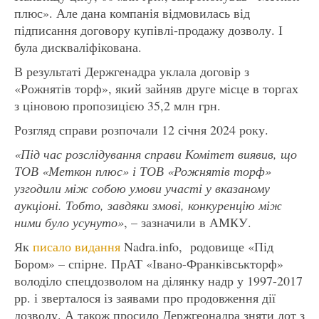
плюс». Але дана компанія відмовилась від
підписання договору купівлі-продажу дозволу. І
була дискваліфікована.
В результаті Держгенадра уклала договір з
«Рожнятів торф», який зайняв друге місце в торгах
з ціновою пропозицією 35,2 млн грн.
Розгляд справи розпочали 12 січня 2024 року.
«Під час розслідування справи Комітет виявив, що
ТОВ «Меткон плюс» і ТОВ «Рожнятів торф»
узгодили між собою умови участі у вказаному
аукціоні. Тобто, завдяки змові, конкуренцію між
ними було усунуто»
, – зазначили в АМКУ.
Як
писало видання
Nadra.info, родовище «Під
Бором» – спірне. ПрАТ «Івано-Франківськторф»
володіло спецдозволом на ділянку надр у 1997-2017
рр. і зверталося із заявами про продовження дії
дозволу. А також просило Держгеонадра зняти лот з