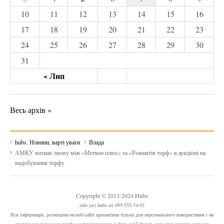
10
11
12
13
14
15
16
17
18
19
20
21
22
23
24
25
26
27
28
29
30
31
« Лип
Весь архів »
hubs. Новини, варті уваги
Влада
АМКУ визнав змову між «Меткон плюс» та «Рожнятів торф» в аукціоні на
видобування торфу
Copyright © 2013-2024 Hubs
info (at) hubs.ua 095-555-74-92
Вся інформація, розміщена на веб-сайті призначена тільки для персонального використання і не
підлягає подальшому та/або розповсюдженню в будь-якій формі, крім письмового дозволу