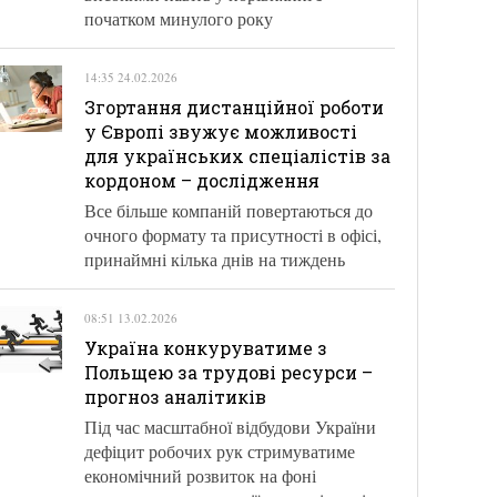
початком минулого року
14:35 24.02.2026
Згортання дистанційної роботи
у Європі звужує можливості
для українських спеціалістів за
кордоном – дослідження
Все більше компаній повертаються до
очного формату та присутності в офісі,
принаймні кілька днів на тиждень
08:51 13.02.2026
Україна конкуруватиме з
Польщею за трудові ресурси –
прогноз аналітиків
Під час масштабної відбудови України
дефіцит робочих рук стримуватиме
економічний розвиток на фоні