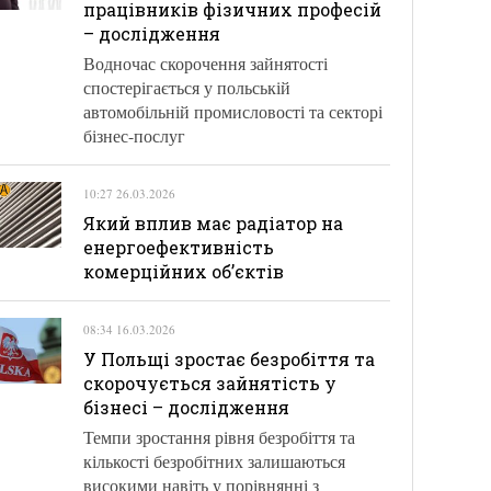
працівників фізичних професій
– дослідження
Водночас скорочення зайнятості
спостерігається у польській
автомобільній промисловості та секторі
бізнес-послуг
10:27 26.03.2026
Який вплив має радіатор на
енергоефективність
комерційних об’єктів
08:34 16.03.2026
У Польщі зростає безробіття та
скорочується зайнятість у
бізнесі – дослідження
Темпи зростання рівня безробіття та
кількості безробітних залишаються
високими навіть у порівнянні з