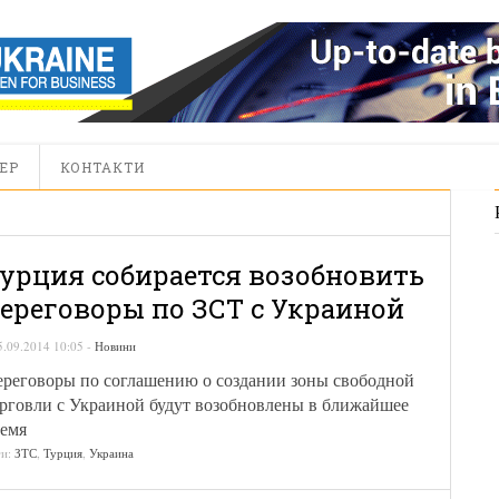
ЕР
КОНТАКТИ
урция собирается возобновить
ереговоры по ЗСТ с Украиной
5.09.2014 10:05
-
Новини
реговоры по соглашению о создании зоны свободной
рговли с Украиной будут возобновлены в ближайшее
емя
ги:
ЗТС
,
Турция
,
Украина