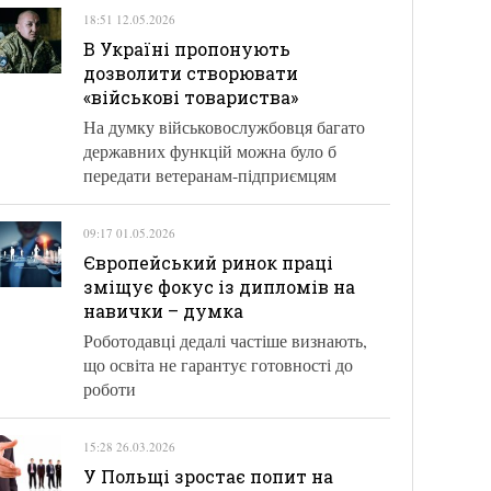
18:51 12.05.2026
В Україні пропонують
дозволити створювати
«військові товариства»
На думку військовослужбовця багато
державних функцій можна було б
передати ветеранам-підприємцям
09:17 01.05.2026
Європейський ринок праці
зміщує фокус із дипломів на
навички – думка
Роботодавці дедалі частіше визнають,
що освіта не гарантує готовності до
роботи
15:28 26.03.2026
У Польщі зростає попит на