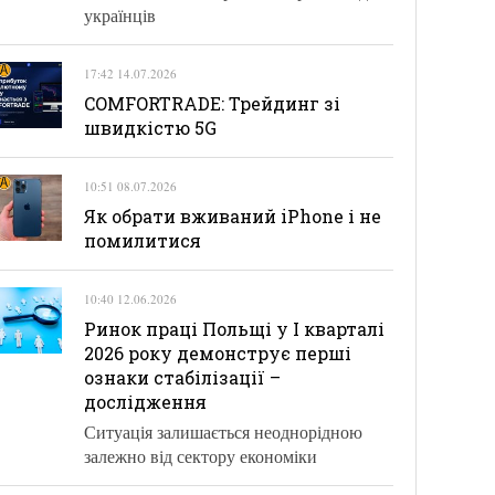
українців
17:42 14.07.2026
COMFORTRADE: Трейдинг зі
швидкістю 5G
10:51 08.07.2026
Як обрати вживаний iPhone і не
помилитися
10:40 12.06.2026
Ринок праці Польщі у І кварталі
2026 року демонструє перші
ознаки стабілізації –
дослідження
Ситуація залишається неоднорідною
залежно від сектору економіки