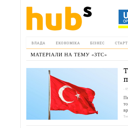
ВЛАДА
ЕКОНОМІКА
БІЗНЕС
СТАРТ
МАТЕРІАЛИ НА ТЕМУ «
ЗТС
»
Т
п
-
0
Пе
то
вр
Те