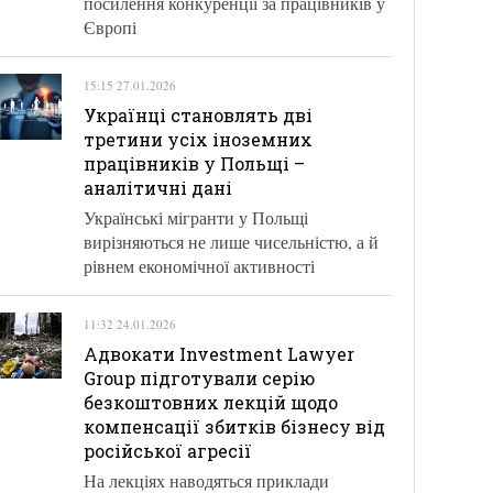
посилення конкуренції за працівників у
Європі
15:15 27.01.2026
Українці становлять дві
третини усіх іноземних
працівників у Польщі –
аналітичні дані
Українські мігранти у Польщі
вирізняються не лише чисельністю, а й
рівнем економічної активності
11:32 24.01.2026
Адвокати Investment Lawyer
Group підготували серію
безкоштовних лекцій щодо
компенсації збитків бізнесу від
російської агресії
На лекціях наводяться приклади