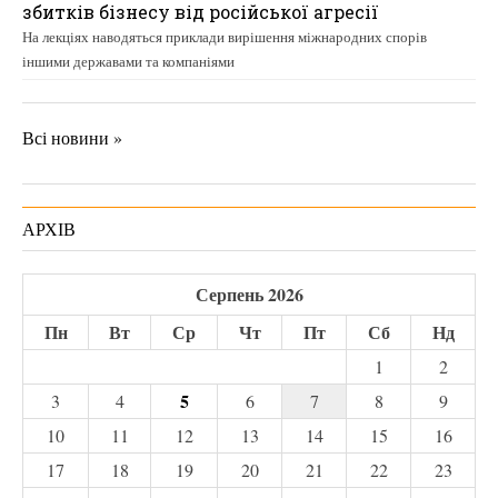
збитків бізнесу від російської агресії
На лекціях наводяться приклади вирішення міжнародних спорів
іншими державами та компаніями
Всі новини »
АРХІВ
Серпень 2026
Пн
Вт
Ср
Чт
Пт
Сб
Нд
1
2
5
3
4
6
7
8
9
10
11
12
13
14
15
16
17
18
19
20
21
22
23