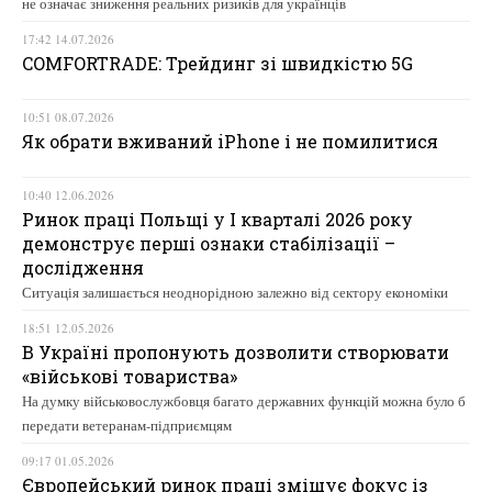
не означає зниження реальних ризиків для українців
17:42 14.07.2026
COMFORTRADE: Трейдинг зі швидкістю 5G
10:51 08.07.2026
Як обрати вживаний iPhone і не помилитися
10:40 12.06.2026
Ринок праці Польщі у І кварталі 2026 року
демонструє перші ознаки стабілізації –
дослідження
Ситуація залишається неоднорідною залежно від сектору економіки
18:51 12.05.2026
В Україні пропонують дозволити створювати
«військові товариства»
На думку військовослужбовця багато державних функцій можна було б
передати ветеранам-підприємцям
09:17 01.05.2026
Європейський ринок праці зміщує фокус із