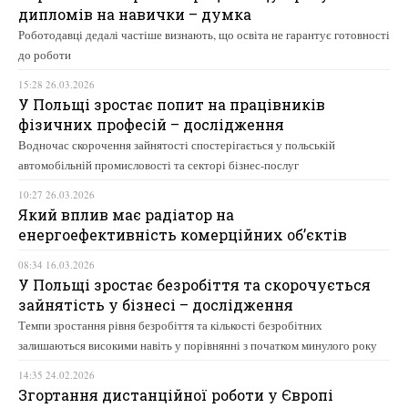
дипломів на навички – думка
Роботодавці дедалі частіше визнають, що освіта не гарантує готовності
до роботи
15:28 26.03.2026
У Польщі зростає попит на працівників
фізичних професій – дослідження
Водночас скорочення зайнятості спостерігається у польській
автомобільній промисловості та секторі бізнес-послуг
10:27 26.03.2026
Який вплив має радіатор на
енергоефективність комерційних об’єктів
08:34 16.03.2026
У Польщі зростає безробіття та скорочується
зайнятість у бізнесі – дослідження
Темпи зростання рівня безробіття та кількості безробітних
залишаються високими навіть у порівнянні з початком минулого року
14:35 24.02.2026
Згортання дистанційної роботи у Європі