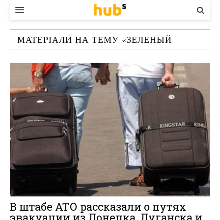
ВЛАДА
МАТЕРІАЛИ НА ТЕМУ «
ЗЕЛЕНЫЙ
ЕКОНОМІКА
КОРИДОР
»
БІЗНЕС
СТАРТЕР
КОНТАКТИ
В штабе АТО рассказали о путях
эвакуации из Донецка, Луганска и