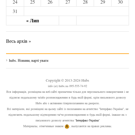
24
25
26
27
28
29
30
31
« Лип
Весь архів »
hubs. Новини, варті уваги
Copyright © 2013-2024 Hubs
info (at) hubs.ua 095-555-74-92
Вся інформація, розміщена на веб-сайті призначена тільки для персонального використання і не
підлягає подальшому та/або розповсюдженню в будь-якій формі, крім письмового дозволу
Hubs або з активним гіперпосиланням на джерело.
Всі матеріали, які розміщені на цьому сайті із посиланням на агентство "Інтерфакс-Україна", не
підлягають подальшому відтворенню та/чи розповсюдженню в будь-якій формі, інакше як з
письмового дозволу агентства "
Інтерфакс-Україна
"
Материалы, отмеченные знаком
, выпусаются на правах рекламы.