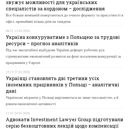
звужує можливості для українських
спеціалістів за кордоном – дослідження
Все більше компаній повертаються до очного формату та присутності в
офісі, принаймні кілька днів на тиждень
08:51 13.02.2026
Україна конкуруватиме з Польщею за трудові
ресурси – прогноз аналітиків
Під час масштабної відбудови України дефіцит робочих рук
стримуватиме економічний розвиток на фоні посилення конкуренції за
працівників у Європі
15:15 27.01.2026
Українці становлять дві третини усіх
іноземних працівників у Польщі – аналітичні
дані
Українські мігранти у Польщі вирізняються не лише чисельністю, а й
рівнем економічної активності
11:32 24.01.2026
Адвокати Investment Lawyer Group підготували
серію безкоштовних лекцій щодо компенсації