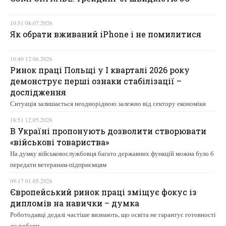
10:51 08.07.2026
Як обрати вживаний iPhone і не помилитися
10:40 12.06.2026
Ринок праці Польщі у І кварталі 2026 року
демонструє перші ознаки стабілізації –
дослідження
Ситуація залишається неоднорідною залежно від сектору економіки
18:51 12.05.2026
В Україні пропонують дозволити створювати
«військові товариства»
На думку військовослужбовця багато державних функцій можна було б
передати ветеранам-підприємцям
09:17 01.05.2026
Європейський ринок праці зміщує фокус із
дипломів на навички – думка
Роботодавці дедалі частіше визнають, що освіта не гарантує готовності
до роботи