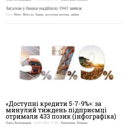
Загалом у банки надійшло 1943 заявок
Теги:
Hubs
,
Hubs.ua
,
банки
,
доступна іпотека
,
займи
«Доступні кредити 5-7-9%»: за
минулий тиждень підприємці
отримали 433 позик (інфографіка)
Ольга Белошицкая
-
10.01.2022 13:40
-
Економіка
,
Новини