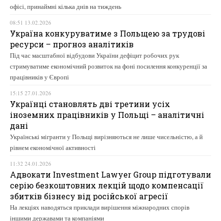
офісі, принаймні кілька днів на тиждень
08:51 13.02.2026
Україна конкуруватиме з Польщею за трудові
ресурси – прогноз аналітиків
Під час масштабної відбудови України дефіцит робочих рук
стримуватиме економічний розвиток на фоні посилення конкуренції за
працівників у Європі
15:15 27.01.2026
Українці становлять дві третини усіх
іноземних працівників у Польщі – аналітичні
дані
Українські мігранти у Польщі вирізняються не лише чисельністю, а й
рівнем економічної активності
11:32 24.01.2026
Адвокати Investment Lawyer Group підготували
серію безкоштовних лекцій щодо компенсації
збитків бізнесу від російської агресії
На лекціях наводяться приклади вирішення міжнародних спорів
іншими державами та компаніями