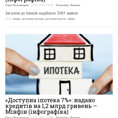
Ольга Белошицкая
-
27.01.2022 14:20
-
Економіка
,
Новини
Загалом до банків надійшло 2085 заявок
Теги:
банки
,
доступна іпотека
,
доступне житло
,
займи
«Доступна іпотека 7%»: надано
кредитів на 1,2 млрд гривень –
Мінфін (інфографіка)
Ольга Белошицкая
-
13.01.2022 13:40
-
Економіка
,
Новини