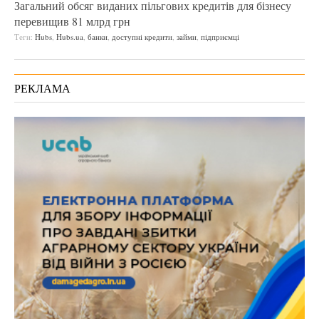
Загальний обсяг виданих пільгових кредитів для бізнесу
перевищив 81 млрд грн
Теги:
Hubs
,
Hubs.ua
,
банки
,
доступні кредити
,
займи
,
підприємці
РЕКЛАМА