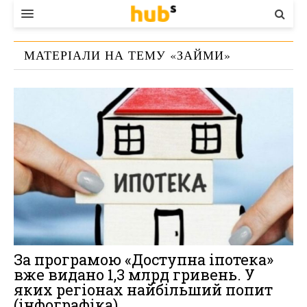
ВЛАДА
МАТЕРІАЛИ НА ТЕМУ «
ЗАЙМИ
»
ЕКОНОМІКА
БІЗНЕС
СТАРТЕР
КОНТАКТИ
За програмою «Доступна іпотека»
вже видано 1,3 млрд гривень. У
яких регіонах найбільший попит
(інфографіка)