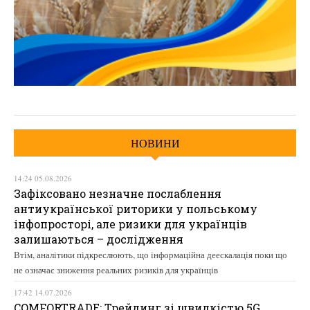
НОВИНИ
14:24 05.08.2026
Зафіксовано незначне послаблення
антиукраїнської риторики у польському
інфопросторі, але ризики для українців
залишаються – дослідження
Втім, аналітики підкреслюють, що інформаційна деескалація поки що
не означає зниження реальних ризиків для українців
17:42 14.07.2026
COMFORTRADE: Трейдинг зі швидкістю 5G