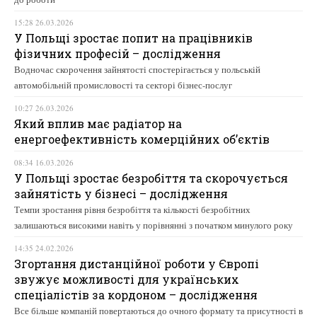
15:28 26.03.2026
У Польщі зростає попит на працівників
фізичних професій – дослідження
Водночас скорочення зайнятості спостерігається у польській
автомобільній промисловості та секторі бізнес-послуг
10:27 26.03.2026
Який вплив має радіатор на
енергоефективність комерційних об’єктів
08:34 16.03.2026
У Польщі зростає безробіття та скорочується
зайнятість у бізнесі – дослідження
Темпи зростання рівня безробіття та кількості безробітних
залишаються високими навіть у порівнянні з початком минулого року
14:35 24.02.2026
Згортання дистанційної роботи у Європі
звужує можливості для українських
спеціалістів за кордоном – дослідження
Все більше компаній повертаються до очного формату та присутності в