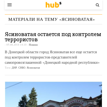
ВЛАДА
МАТЕРІАЛИ НА ТЕМУ «
ЯСИНОВАТАЯ
»
ЕКОНОМІКА
Ясиноватая остается под контролем
БІЗНЕС
террористов
СТАРТЕР
-
05.08.2014 14:10
-
Новини
В Донецкой области город Ясиноватая все еще остается
КОНТАКТИ
под контролем террористов-представителей
самопровозглашенной «Донецкой народной республики»
Теги:
ДНР
,
СНБО
,
Ясиноватая