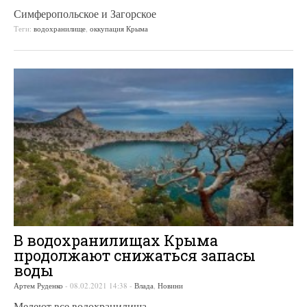
Симферопольское и Загорское
Теги:
водохранилище
,
оккупация Крыма
В водохранилищах Крыма
продолжают снижаться запасы
воды
Артем Руденко
-
08.02.2021 14:38
-
Влада
,
Новини
Мелеют все водохранилища