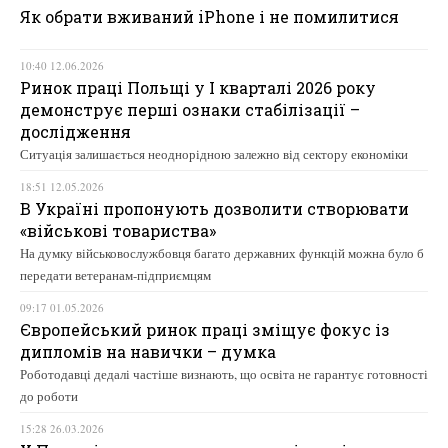
Як обрати вживаний iPhone і не помилитися
10:40 12.06.2026
Ринок праці Польщі у І кварталі 2026 року
демонструє перші ознаки стабілізації –
дослідження
Ситуація залишається неоднорідною залежно від сектору економіки
18:51 12.05.2026
В Україні пропонують дозволити створювати
«військові товариства»
На думку військовослужбовця багато державних функцій можна було б
передати ветеранам-підприємцям
09:17 01.05.2026
Європейський ринок праці зміщує фокус із
дипломів на навички – думка
Роботодавці дедалі частіше визнають, що освіта не гарантує готовності
до роботи
15:28 26.03.2026