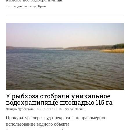
Теги:
водохранилище
,
Крым
У рыбхоза отобрали уникальное
водохранилище площадью 115 га
Дмитро Дубенський
-
03.07.2017 12:36
-
Влада
,
Новини
Прокуратура через суд прекратила неправомерное
использование водного объекта