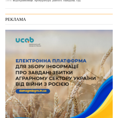
Теги:
водохранилище
,
прокуратура
,
рыбхоз
,
скандалы
,
суд
РЕКЛАМА