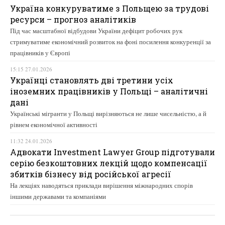
Україна конкуруватиме з Польщею за трудові
ресурси – прогноз аналітиків
Під час масштабної відбудови України дефіцит робочих рук
стримуватиме економічний розвиток на фоні посилення конкуренції за
працівників у Європі
15:15 27.01.2026
Українці становлять дві третини усіх
іноземних працівників у Польщі – аналітичні
дані
Українські мігранти у Польщі вирізняються не лише чисельністю, а й
рівнем економічної активності
11:32 24.01.2026
Адвокати Investment Lawyer Group підготували
серію безкоштовних лекцій щодо компенсації
збитків бізнесу від російської агресії
На лекціях наводяться приклади вирішення міжнародних спорів
іншими державами та компаніями