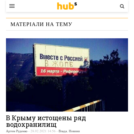
ВЛАДА
МАТЕРІАЛИ НА ТЕМУ
ЕКОНОМІКА
«
ВОДОХРАНИЛИЩЕ
»
БІЗНЕС
СТАРТЕР
КОНТАКТИ
В Крыму истощены ряд
водохранилищ
Артем Руденко
-
28.02.2021 14:56
-
Влада
,
Новини