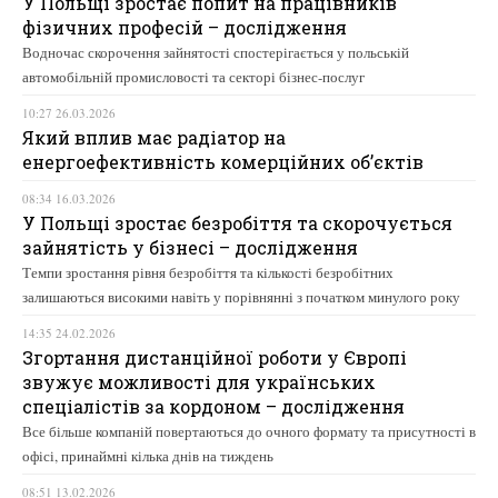
У Польщі зростає попит на працівників
фізичних професій – дослідження
Водночас скорочення зайнятості спостерігається у польській
автомобільній промисловості та секторі бізнес-послуг
10:27 26.03.2026
Який вплив має радіатор на
енергоефективність комерційних об’єктів
08:34 16.03.2026
У Польщі зростає безробіття та скорочується
зайнятість у бізнесі – дослідження
Темпи зростання рівня безробіття та кількості безробітних
залишаються високими навіть у порівнянні з початком минулого року
14:35 24.02.2026
Згортання дистанційної роботи у Європі
звужує можливості для українських
спеціалістів за кордоном – дослідження
Все більше компаній повертаються до очного формату та присутності в
офісі, принаймні кілька днів на тиждень
08:51 13.02.2026