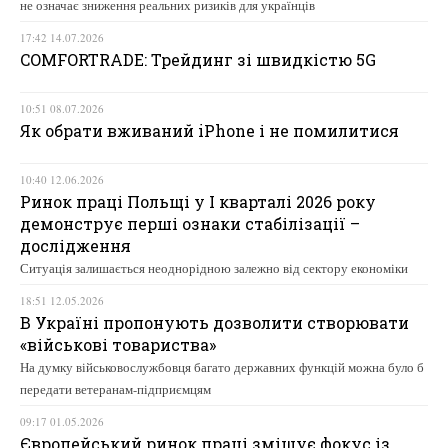
не означає зниження реальних ризиків для українців
17:42 14.07.2026
COMFORTRADE: Трейдинг зі швидкістю 5G
10:51 08.07.2026
Як обрати вживаний iPhone і не помилитися
10:40 12.06.2026
Ринок праці Польщі у І кварталі 2026 року
демонструє перші ознаки стабілізації –
дослідження
Ситуація залишається неоднорідною залежно від сектору економіки
18:51 12.05.2026
В Україні пропонують дозволити створювати
«військові товариства»
На думку військовослужбовця багато державних функцій можна було б
передати ветеранам-підприємцям
09:17 01.05.2026
Європейський ринок праці зміщує фокус із