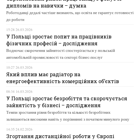
дипломів на навички – думка
Роботодавці дедалі частіше визнають, що освіта не гарантує готовності
до роботи
15:28 26.03.2026
У Польщі зростає попит на працівників
фізичних професій – дослідження
Водночас скорочення зайнятості спостерігається у польській
автомобільній промисловості та секторі бізнес-послуг
10:27 26.03.2026
Який вплив має радіатор на
енергоефективність комерційних об’єктів
08:34 16.03.2026
У Польщі зростає безробіття та скорочується
зайнятість у бізнесі – дослідження
Темпи зростання рівня безробіття та кількості безробітних
залишаються високими навіть у порівнянні з початком минулого року
14:35 24.02.2026
Згортання дистанційної роботи у Європі