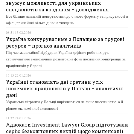
звужує можливості для українських
спеціалістів за кордоном – дослідження
Все більше компаній повертаються до очного формату та присутності в
офісі, принаймні кілька днів на тиждень
08:51 13.02.2026
Україна конкуруватиме з Польщею за трудові
ресурси – прогноз аналітиків
Під час масштабної відбудови України дефіцит робочих рук
стримуватиме економічний розвиток на фоні посилення конкуренції за
працівників у Європі
15:15 27.01.2026
Українці становлять дві третини усіх
іноземних працівників у Польщі – аналітичні
дані
Українські мігранти у Польщі вирізняються не лише чисельністю, а й
рівнем економічної активності
11:32 24.01.2026
Адвокати Investment Lawyer Group підготували
серію безкоштовних лекцій щодо компенсації