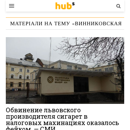
ВЛАДА
МАТЕРІАЛИ НА ТЕМУ «
ВИННИКОВСКАЯ
ЕКОНОМІКА
ТАБАЧНАЯ ФАБРИКА
»
БІЗНЕС
СТАРТЕР
КОНТАКТИ
Обвинение львовского
производителя сигарет в
налоговых махинациях оказалось
фейком, — СМИ