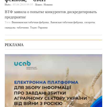
Hubs
-
05.04.2018 09:35
-
Бізнес
,
Новини
ВТФ заявила о попытке конкурентов дискредитировать
предприятие
Теги:
Винниковская табачная фабрика
,
Львовская табачная фабрика
,
сигареты
,
скандалы
,
табачники
,
Тедис-Украина
РЕКЛАМА