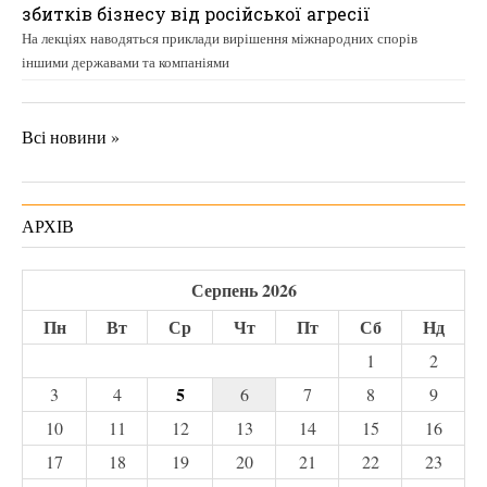
збитків бізнесу від російської агресії
На лекціях наводяться приклади вирішення міжнародних спорів
іншими державами та компаніями
Всі новини »
АРХІВ
Серпень 2026
Пн
Вт
Ср
Чт
Пт
Сб
Нд
1
2
5
3
4
6
7
8
9
10
11
12
13
14
15
16
17
18
19
20
21
22
23