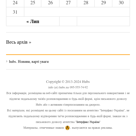
24
25
26
27
28
29
30
31
« Лип
Весь архів »
hubs. Новини, варті уваги
Copyright © 2013-2024 Hubs
info (at) hubs.ua 095-555-74-92
Вся інформація, розміщена на веб-сайті призначена тільки для персонального використання і не
підлягає подальшому та/або розповсюдженню в будь-якій формі, крім письмового дозволу
Hubs або з активним гіперпосиланням на джерело.
Всі матеріали, які розміщені на цьому сайті із посиланням на агентство "Інтерфакс-Україна", не
підлягають подальшому відтворенню та/чи розповсюдженню в будь-якій формі, інакше як з
письмового дозволу агентства "
Інтерфакс-Україна
"
Материалы, отмеченные знаком
, выпусаются на правах рекламы.