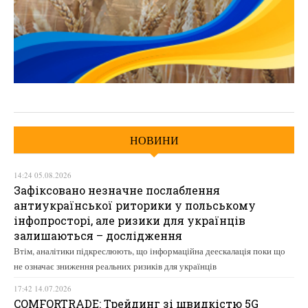
НОВИНИ
14:24 05.08.2026
Зафіксовано незначне послаблення
антиукраїнської риторики у польському
інфопросторі, але ризики для українців
залишаються – дослідження
Втім, аналітики підкреслюють, що інформаційна деескалація поки що
не означає зниження реальних ризиків для українців
17:42 14.07.2026
COMFORTRADE: Трейдинг зі швидкістю 5G