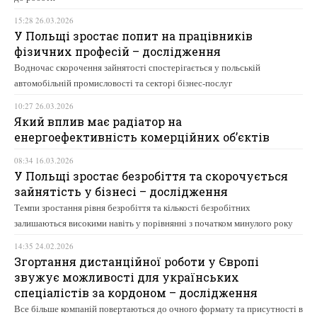
15:28 26.03.2026
У Польщі зростає попит на працівників
фізичних професій – дослідження
Водночас скорочення зайнятості спостерігається у польській
автомобільній промисловості та секторі бізнес-послуг
10:27 26.03.2026
Який вплив має радіатор на
енергоефективність комерційних об’єктів
08:34 16.03.2026
У Польщі зростає безробіття та скорочується
зайнятість у бізнесі – дослідження
Темпи зростання рівня безробіття та кількості безробітних
залишаються високими навіть у порівнянні з початком минулого року
14:35 24.02.2026
Згортання дистанційної роботи у Європі
звужує можливості для українських
спеціалістів за кордоном – дослідження
Все більше компаній повертаються до очного формату та присутності в