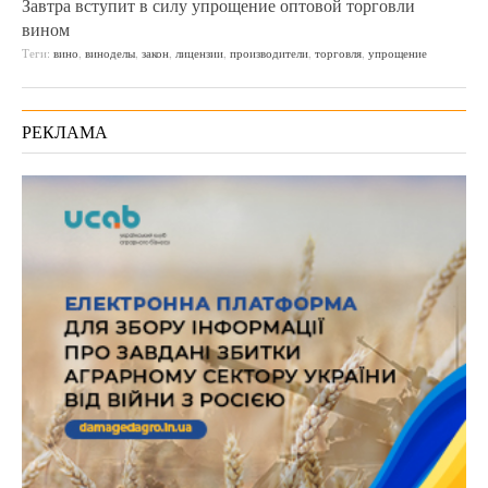
Завтра вступит в силу упрощение оптовой торговли
вином
Теги:
вино
,
виноделы
,
закон
,
лицензии
,
производители
,
торговля
,
упрощение
РЕКЛАМА