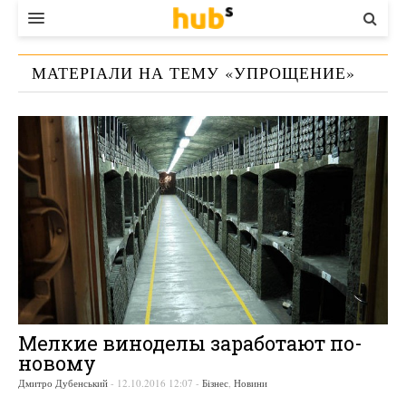
ВЛАДА
МАТЕРІАЛИ НА ТЕМУ «
УПРОЩЕНИЕ
»
ЕКОНОМІКА
БІЗНЕС
СТАРТЕР
КОНТАКТИ
Мелкие виноделы заработают по-
новому
Дмитро Дубенський
-
12.10.2016 12:07
-
Бізнес
,
Новини