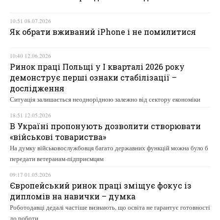
10:51 08.07.2026
Як обрати вживаний iPhone і не помилитися
10:40 12.06.2026
Ринок праці Польщі у І кварталі 2026 року
демонструє перші ознаки стабілізації –
дослідження
Ситуація залишається неоднорідною залежно від сектору економіки
18:51 12.05.2026
В Україні пропонують дозволити створювати
«військові товариства»
На думку військовослужбовця багато державних функцій можна було б
передати ветеранам-підприємцям
09:17 01.05.2026
Європейський ринок праці зміщує фокус із
дипломів на навички – думка
Роботодавці дедалі частіше визнають, що освіта не гарантує готовності
до роботи