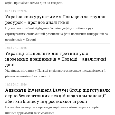
офісі, принаймні кілька днів на тиждень
08:51 13.02.2026
Україна конкуруватиме з Польщею за трудові
ресурси – прогноз аналітиків
Під час масштабної відбудови України дефіцит робочих рук
стримуватиме економічний розвиток на фоні посилення конкуренції за
працівників у Європі
15:15 27.01.2026
Українці становлять дві третини усіх
іноземних працівників у Польщі – аналітичні
дані
Українські мігранти у Польщі вирізняються не лише чисельністю, а й
рівнем економічної активності
11:32 24.01.2026
Адвокати Investment Lawyer Group підготували
серію безкоштовних лекцій щодо компенсації
збитків бізнесу від російської агресії
На лекціях наводяться приклади вирішення міжнародних спорів
іншими державами та компаніями