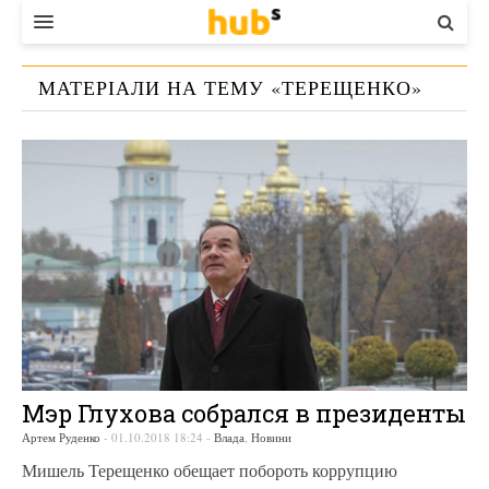
ВЛАДА
МАТЕРІАЛИ НА ТЕМУ «
ТЕРЕЩЕНКО
»
ЕКОНОМІКА
БІЗНЕС
СТАРТЕР
КОНТАКТИ
Мэр Глухова собрался в президенты
Артем Руденко
-
01.10.2018 18:24
-
Влада
,
Новини
Мишель Терещенко обещает побороть коррупцию