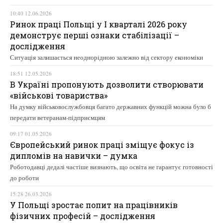
10:40 12.06.2026
Ринок праці Польщі у І кварталі 2026 року
демонструє перші ознаки стабілізації –
дослідження
Ситуація залишається неоднорідною залежно від сектору економіки
18:51 12.05.2026
В Україні пропонують дозволити створювати
«військові товариства»
На думку військовослужбовця багато державних функцій можна було б
передати ветеранам-підприємцям
09:17 01.05.2026
Європейський ринок праці зміщує фокус із
дипломів на навички – думка
Роботодавці дедалі частіше визнають, що освіта не гарантує готовності
до роботи
15:28 26.03.2026
У Польщі зростає попит на працівників
фізичних професій – дослідження