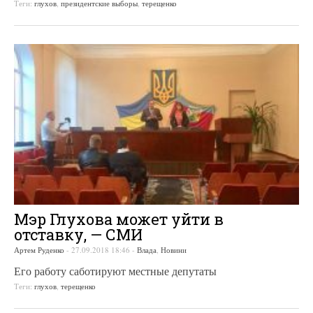
Теги:
глухов
,
президентские выборы
,
терещенко
Мэр Глухова может уйти в
отставку, — СМИ
Артем Руденко
-
27.09.2018 18:46
-
Влада
,
Новини
Его работу саботируют местные депутаты
Теги:
глухов
,
терещенко