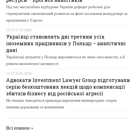
Під час масштабної відбудови України дефіцит робочих рук
стримуватиме економічний розвиток на фоні посилення конкуренції за
працівників у Європі
15:15 27.01.2026
Українці становлять дві третини усіх
іноземних працівників у Польщі – аналітичні
дані
Українські мігранти у Польщі вирізняються не лише чисельністю, а й
рівнем економічної активності
11:32 24.01.2026
Адвокати Investment Lawyer Group підготували
серію безкоштовних лекцій щодо компенсації
збитків бізнесу від російської агресії
На лекціях наводяться приклади вирішення міжнародних спорів
іншими державами та компаніями
Всі новини »