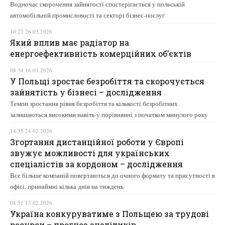
Водночас скорочення зайнятості спостерігається у польській
автомобільній промисловості та секторі бізнес-послуг
10:27 26.03.2026
Який вплив має радіатор на
енергоефективність комерційних об’єктів
08:34 16.03.2026
У Польщі зростає безробіття та скорочується
зайнятість у бізнесі – дослідження
Темпи зростання рівня безробіття та кількості безробітних
залишаються високими навіть у порівнянні з початком минулого року
14:35 24.02.2026
Згортання дистанційної роботи у Європі
звужує можливості для українських
спеціалістів за кордоном – дослідження
Все більше компаній повертаються до очного формату та присутності в
офісі, принаймні кілька днів на тиждень
08:51 13.02.2026
Україна конкуруватиме з Польщею за трудові
ресурси – прогноз аналітиків