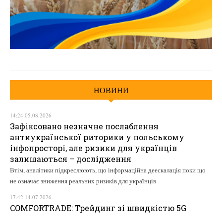
НОВИНИ
14:24 05.08.2026
Зафіксовано незначне послаблення
антиукраїнської риторики у польському
інфопросторі, але ризики для українців
залишаються – дослідження
Втім, аналітики підкреслюють, що інформаційна деескалація поки що
не означає зниження реальних ризиків для українців
17:42 14.07.2026
COMFORTRADE: Трейдинг зі швидкістю 5G