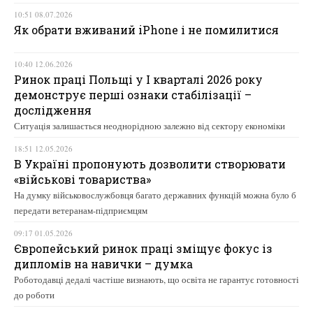
10:51 08.07.2026
Як обрати вживаний iPhone і не помилитися
10:40 12.06.2026
Ринок праці Польщі у І кварталі 2026 року
демонструє перші ознаки стабілізації –
дослідження
Ситуація залишається неоднорідною залежно від сектору економіки
18:51 12.05.2026
В Україні пропонують дозволити створювати
«військові товариства»
На думку військовослужбовця багато державних функцій можна було б
передати ветеранам-підприємцям
09:17 01.05.2026
Європейський ринок праці зміщує фокус із
дипломів на навички – думка
Роботодавці дедалі частіше визнають, що освіта не гарантує готовності
до роботи