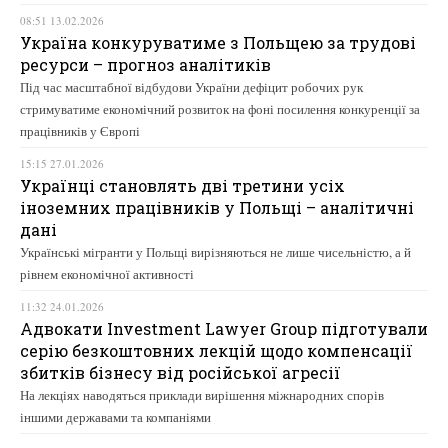
08:51 13.02.2026
Україна конкуруватиме з Польщею за трудові
ресурси – прогноз аналітиків
Під час масштабної відбудови України дефіцит робочих рук
стримуватиме економічний розвиток на фоні посилення конкуренції за
працівників у Європі
15:15 27.01.2026
Українці становлять дві третини усіх
іноземних працівників у Польщі – аналітичні
дані
Українські мігранти у Польщі вирізняються не лише чисельністю, а й
рівнем економічної активності
11:32 24.01.2026
Адвокати Investment Lawyer Group підготували
серію безкоштовних лекцій щодо компенсації
збитків бізнесу від російської агресії
На лекціях наводяться приклади вирішення міжнародних спорів
іншими державами та компаніями