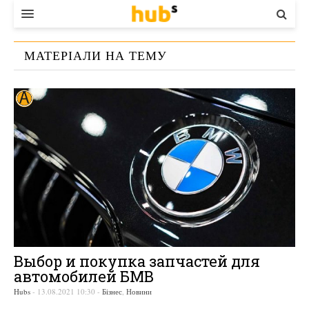
ВЛАДА
МАТЕРІАЛИ НА ТЕМУ
ЕКОНОМІКА
«
ТЕХОБСЛУЖИВАНИЕ
»
БІЗНЕС
СТАРТЕР
КОНТАКТИ
Выбор и покупка запчастей для
автомобилей БМВ
Hubs
-
13.08.2021 10:30
-
Бізнес
,
Новини