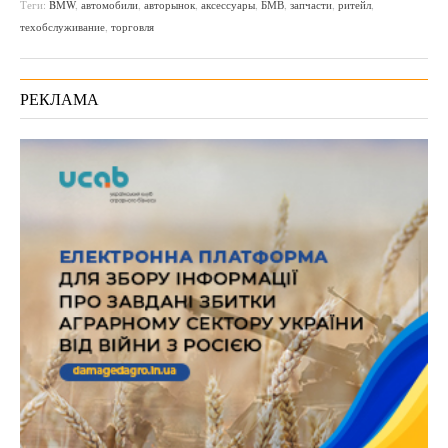
Теги:
BMW
,
автомобили
,
авторынок
,
аксессуары
,
БМВ
,
запчасти
,
ритейл
,
техобслуживание
,
торговля
РЕКЛАМА