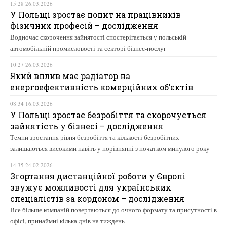
15:28 26.03.2026
У Польщі зростає попит на працівників
фізичних професій – дослідження
Водночас скорочення зайнятості спостерігається у польській
автомобільній промисловості та секторі бізнес-послуг
10:27 26.03.2026
Який вплив має радіатор на
енергоефективність комерційних об’єктів
08:34 16.03.2026
У Польщі зростає безробіття та скорочується
зайнятість у бізнесі – дослідження
Темпи зростання рівня безробіття та кількості безробітних
залишаються високими навіть у порівнянні з початком минулого року
14:35 24.02.2026
Згортання дистанційної роботи у Європі
звужує можливості для українських
спеціалістів за кордоном – дослідження
Все більше компаній повертаються до очного формату та присутності в
офісі, принаймні кілька днів на тиждень