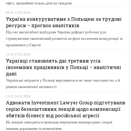
офісі, принаймні кілька днів на тиждень
08:51 13.02.2026
Україна конкуруватиме з Польщею за трудові
ресурси – прогноз аналітиків
Під час масштабної відбудови України дефіцит робочих рук
стримуватиме економічний розвиток на фоні посилення конкуренції за
працівників у Європі
15:15 27.01.2026
Українці становлять дві третини усіх
іноземних працівників у Польщі – аналітичні
дані
Українські мігранти у Польщі вирізняються не лише чисельністю, а й
рівнем економічної активності
11:32 24.01.2026
Адвокати Investment Lawyer Group підготували
серію безкоштовних лекцій щодо компенсації
збитків бізнесу від російської агресії
На лекціях наводяться приклади вирішення міжнародних спорів
іншими державами та компаніями