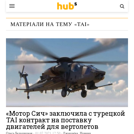
ВЛАДА
МАТЕРІАЛИ НА ТЕМУ «
TAI
»
ЕКОНОМІКА
БІЗНЕС
СТАРТЕР
КОНТАКТИ
«Мотор Сич» заключила с турецкой
TAI контракт на поставку
двигателей для вертолетов
Ольга Белошицкая
-
01.07.2021 12:50
-
Економіка
,
Новини