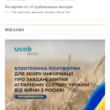
На партию из 14 турбовальных моторов
Теги:
TAI
,
вертолеты
,
двигатели
,
контракт
,
Мотор Сич
РЕКЛАМА