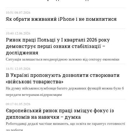
10:51 08.07.2026
Як обрати вживаний iPhone і не помилитися
10:40 12.06.2026
Ринок праці Польщі у І кварталі 2026 року
демонструє перші ознаки стабілізації –
дослідження
Ситуація залишається неоднорідною залежно від сектору економіки
18:51 12.05.2026
В Україні пропонують дозволити створювати
«військові товариства»
На думку військовослужбовця багато державних функцій можна було б
передати ветеранам-підприємцям
09:17 01.05.2026
Європейський ринок праці зміщує фокус із
дипломів на навички – думка
Роботодавці дедалі частіше визнають, що освіта не гарантує готовності
до роботи