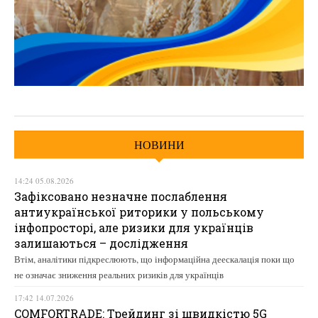
НОВИНИ
14:24 05.08.2026
Зафіксовано незначне послаблення
антиукраїнської риторики у польському
інфопросторі, але ризики для українців
залишаються – дослідження
Втім, аналітики підкреслюють, що інформаційна деескалація поки що
не означає зниження реальних ризиків для українців
17:42 14.07.2026
COMFORTRADE: Трейдинг зі швидкістю 5G