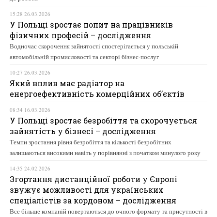
15:28 26.03.2026
У Польщі зростає попит на працівників
фізичних професій – дослідження
Водночас скорочення зайнятості спостерігається у польській
автомобільній промисловості та секторі бізнес-послуг
10:27 26.03.2026
Який вплив має радіатор на
енергоефективність комерційних об’єктів
08:34 16.03.2026
У Польщі зростає безробіття та скорочується
зайнятість у бізнесі – дослідження
Темпи зростання рівня безробіття та кількості безробітних
залишаються високими навіть у порівнянні з початком минулого року
14:35 24.02.2026
Згортання дистанційної роботи у Європі
звужує можливості для українських
спеціалістів за кордоном – дослідження
Все більше компаній повертаються до очного формату та присутності в