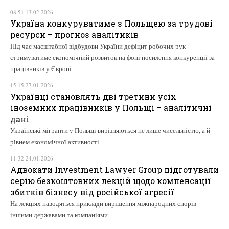
08:51 13.02.2026
Україна конкуруватиме з Польщею за трудові
ресурси – прогноз аналітиків
Під час масштабної відбудови України дефіцит робочих рук
стримуватиме економічний розвиток на фоні посилення конкуренції за
працівників у Європі
15:15 27.01.2026
Українці становлять дві третини усіх
іноземних працівників у Польщі – аналітичні
дані
Українські мігранти у Польщі вирізняються не лише чисельністю, а й
рівнем економічної активності
11:32 24.01.2026
Адвокати Investment Lawyer Group підготували
серію безкоштовних лекцій щодо компенсації
збитків бізнесу від російської агресії
На лекціях наводяться приклади вирішення міжнародних спорів
іншими державами та компаніями