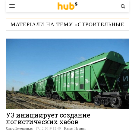
ВЛАДА
МАТЕРІАЛИ НА ТЕМУ «
СТРОИТЕЛЬНЫЕ
ЕКОНОМІКА
ГРУЗЫ
»
БІЗНЕС
СТАРТЕР
КОНТАКТИ
УЗ инициирует создание
логистических хабов
Ольга Белошицкая
-
17.12.2019 12:40
-
Бізнес
,
Новини