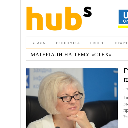
ВЛАДА
ЕКОНОМІКА
БІЗНЕС
СТАРТ
МАТЕРІАЛИ НА ТЕМУ «
СТЕХ
»
Г
п
-
2
Гл
вы
пр
Те