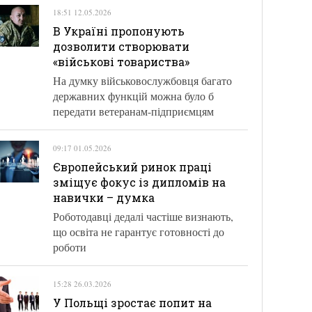
18:51 12.05.2026
В Україні пропонують
дозволити створювати
«військові товариства»
На думку військовослужбовця багато
державних функцій можна було б
передати ветеранам-підприємцям
09:17 01.05.2026
Європейський ринок праці
зміщує фокус із дипломів на
навички – думка
Роботодавці дедалі частіше визнають,
що освіта не гарантує готовності до
роботи
15:28 26.03.2026
У Польщі зростає попит на