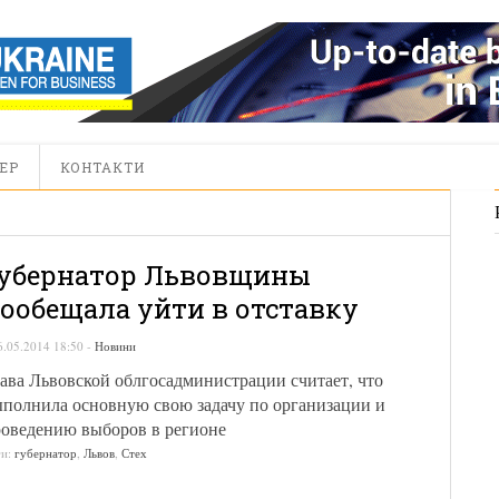
ЕР
КОНТАКТИ
убернатор Львовщины
ообещала уйти в отставку
6.05.2014 18:50
-
Новини
ава Львовской облгосадминистрации считает, что
полнила основную свою задачу по организации и
оведению выборов в регионе
ги:
губернатор
,
Львов
,
Стех