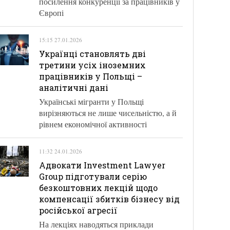
посилення конкуренції за працівників у
Європі
15:15 27.01.2026
Українці становлять дві
третини усіх іноземних
працівників у Польщі –
аналітичні дані
Українські мігранти у Польщі
вирізняються не лише чисельністю, а й
рівнем економічної активності
11:32 24.01.2026
Адвокати Investment Lawyer
Group підготували серію
безкоштовних лекцій щодо
компенсації збитків бізнесу від
російської агресії
На лекціях наводяться приклади