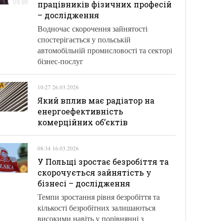
працівників фізичних професій
– дослідження
Водночас скорочення зайнятості
спостерігається у польській
автомобільній промисловості та секторі
бізнес-послуг
10:27 26.03.2026
Який вплив має радіатор на
енергоефективність
комерційних об’єктів
08:34 16.03.2026
У Польщі зростає безробіття та
скорочується зайнятість у
бізнесі – дослідження
Темпи зростання рівня безробіття та
кількості безробітних залишаються
високими навіть у порівнянні з