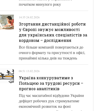
початком минулого року
14:35 24.02.2026
Згортання дистанційної роботи
у Європі звужує можливості
для українських спеціалістів за
кордоном – дослідження
Все більше компаній повертаються до
очного формату та присутності в офісі,
принаймні кілька днів на тиждень
08:51 13.02.2026
Україна конкуруватиме з
Польщею за трудові ресурси –
прогноз аналітиків
Під час масштабної відбудови України
дефіцит робочих рук стримуватиме
економічний розвиток на фоні