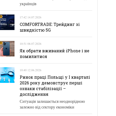
українців
17:42 14.07.2026
COMFORTRADE: Трейдинг зі
швидкістю 5G
10:51 08.07.2026
Як обрати вживаний iPhone і не
помилитися
10:40 12.06.2026
Ринок праці Польщі у І кварталі
2026 року демонструє перші
ознаки стабілізації –
дослідження
Ситуація залишається неоднорідною
залежно від сектору економіки