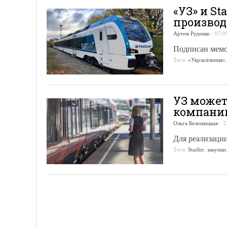
«УЗ» и St
производ
Артем Руденко
-
07.0
Подписан мем
Теги:
«Укрзалізниця»
УЗ может
компании
Ольга Белошицкая
-
2
Для реализации
Теги:
Stadler
,
закупки