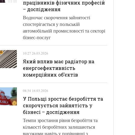
працівників фізичних професій
– дослідження
Водночас скорочення зайнятості
спостерігається у польській
автомобільній промисловості та секторі
бізнес-послуг
10:27 26.03.2026
Який вплив має радіатор на
енергоефективність
комерційних об’єктів
08:34 16.03.2026
У Польщі зростає безробіття та
скорочується зайнятість у
бізнесі – дослідження
Темпи зростання рівня безробіття та
кількості безробітних залишаються
високими навіть у порівнянні з