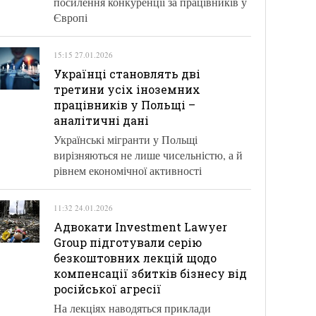
посилення конкуренції за працівників у
Європі
15:15 27.01.2026
Українці становлять дві
третини усіх іноземних
працівників у Польщі –
аналітичні дані
Українські мігранти у Польщі
вирізняються не лише чисельністю, а й
рівнем економічної активності
11:32 24.01.2026
Адвокати Investment Lawyer
Group підготували серію
безкоштовних лекцій щодо
компенсації збитків бізнесу від
російської агресії
На лекціях наводяться приклади