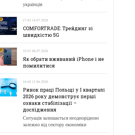
українців
17:42 14.07.2026
COMFORTRADE: Трейдинг зі
швидкістю 5G
10:51 08.07.2026
Як обрати вживаний iPhone і не
помилитися
10:40 12.06.2026
Ринок праці Польщі у І кварталі
2026 року демонструє перші
ознаки стабілізації –
дослідження
Ситуація залишається неоднорідною
залежно від сектору економіки