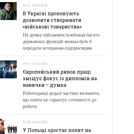
18:51 12.05.2026
В Україні пропонують
дозволити створювати
«військові товариства»
На думку військовослужбовця багато
державних функцій можна було б
передати ветеранам-підприємцям
09:17 01.05.2026
Європейський ринок праці
зміщує фокус із дипломів на
навички – думка
Роботодавці дедалі частіше визнають,
що освіта не гарантує готовності до
роботи
15:28 26.03.2026
У Польщі зростає попит на