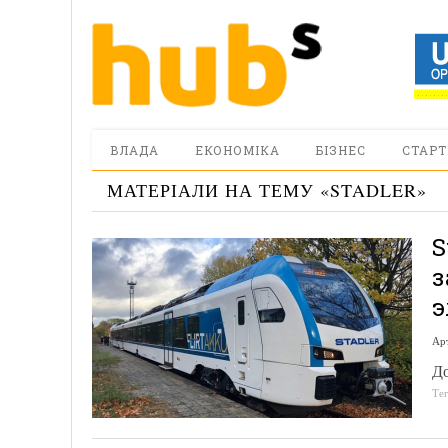
ВЛАДА
ЕКОНОМІКА
БІЗНЕС
СТАРТ
МАТЕРІАЛИ НА ТЕМУ «
STADLER
»
S
з
э
Ар
До
Те