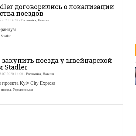
adler договорились о локализации
ства поездов
5.2021 14:58
-
Економіка
,
Новини
орандум
,
Stadler
 закупить поезда у швейцарской
 Stadler
3.07.2020 14:00
-
Економіка
,
Новини
 проекта Kyiv City Express
,
поезда
,
Укрзализныця