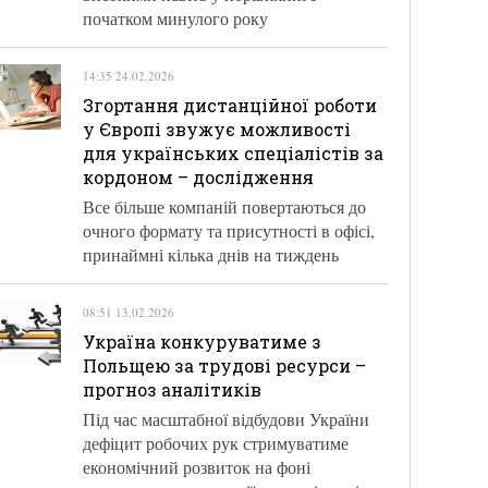
початком минулого року
14:35 24.02.2026
Згортання дистанційної роботи
у Європі звужує можливості
для українських спеціалістів за
кордоном – дослідження
Все більше компаній повертаються до
очного формату та присутності в офісі,
принаймні кілька днів на тиждень
08:51 13.02.2026
Україна конкуруватиме з
Польщею за трудові ресурси –
прогноз аналітиків
Під час масштабної відбудови України
дефіцит робочих рук стримуватиме
економічний розвиток на фоні