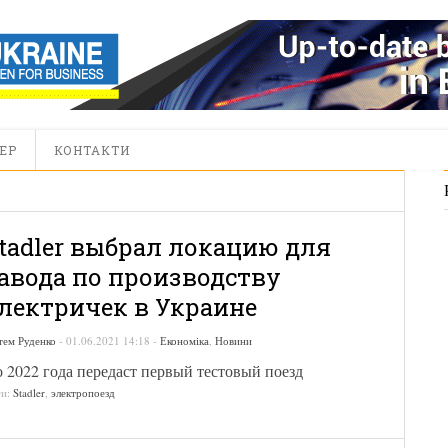
ЕР
КОНТАКТИ
tadler выбрал локацию для
авода по производству
лектричек в Украине
тем Руденко
-
01.06.2021 14:18
-
Економіка
,
Новини
 2022 года передаст первый тестовый поезд
ги:
Stadler
,
электропоезд